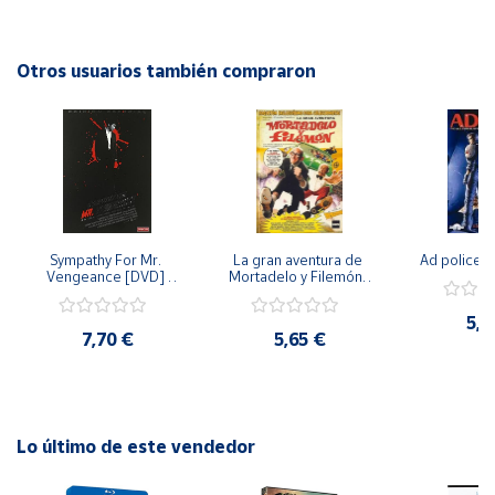
disfrutarán de horas de entretenimiento educativo y lleno
de diversión.
Cuenta
Otros usuarios también compraron
Área
cliente
Ubicación
Sympathy For Mr. 
La gran aventura de 
Ad police 
Península
Vengeance [DVD] 
Mortadelo y Filemón/ 
y
[dvd] [2008]
10 años de Pendelton 
Baleares
[dvd] [2003]
5,2
7,70 €
5,65 €
Canarias,
Ceuta y
Melilla
Lo último de este vendedor