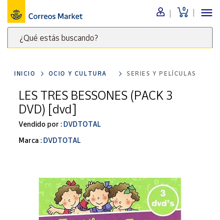
0
Menú
¿Qué estás buscando?
Nuestro
catálogo
Escribe
palabras
INICIO
OCIO Y CULTURA
SERIES Y PELÍCULAS
clave
Alimentación
para
LES TRES BESSONES (PACK 3
Bebidas
buscar
DVD) [dvd]
Ocio y cultura
productos
en
Vendido por :
DVDTOTAL
Juguetes y
juegos
Correos
Marca :
DVDTOTAL
Market
Libros y
.
revistas
Merchandising
y regalos
Tienda de
Correos