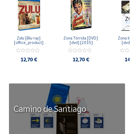
Zulu [Blu-ray] 
Zona Tórrida [DVD] 
Zona libr
[office_product] 
[dvd] [2015]
[dvd] 
[2015]
12,70 €
12,70 €
14,
Camino de Santiago