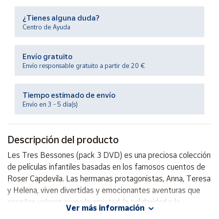
Productos
Solidarios
¿Tienes alguna duda?
Centro de Ayuda
Ayuda
Envío gratuito
Envío responsable gratuito a partir de 20 €
Centro
de ayuda
Tiempo estimado de envío
Contacto
Envío en 3 - 5 día(s)
Vendedores
Descripción del producto
Mapa de
Les Tres Bessones (pack 3 DVD) es una preciosa colección
vendedores
de películas infantiles basadas en los famosos cuentos de
Hazte
Roser Capdevila. Las hermanas protagonistas, Anna, Teresa
vendedor
y Helena, viven divertidas y emocionantes aventuras que
enseñan valores como la amistad, la solidaridad y la
Área
Ver más información
vendedor
importancia de la familia. Con este pack, los más pequeños