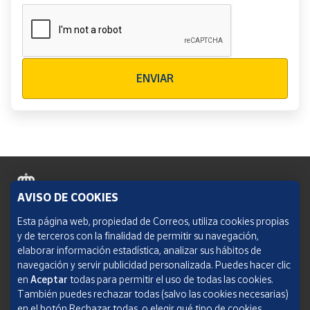
Verificación reCAPTCHA
ENVIAR
AVISO DE COOKIES
Política de cookies
Esta página web, propiedad de Correos, utiliza cookies propias
y de terceros con la finalidad de permitir su navegación,
Aviso legal
elaborar información estadística, analizar sus hábitos de
navegación y servir publicidad personalizada. Puedes hacer clic
Condiciones del servicio
en
Aceptar
todas para permitir el uso de todas las cookies.
También puedes rechazar todas (salvo las cookies necesarias)
Política de Privacidad Web
en el botón Rechazar todas, o elegir qué tipo de cookies