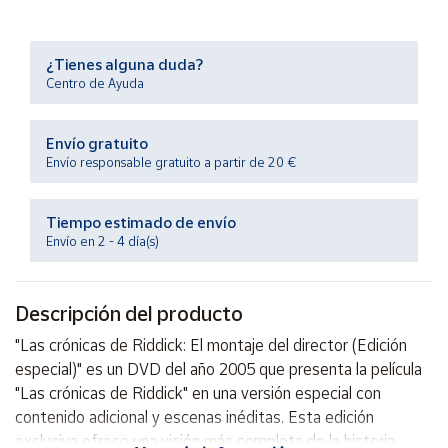
Productos
Solidarios
¿Tienes alguna duda?
Centro de Ayuda
Ayuda
Envío gratuito
Centro
de ayuda
Envío responsable gratuito a partir de 20 €
Contacto
Tiempo estimado de envío
Envío en 2 - 4 día(s)
Vendedores
Descripción del producto
Mapa de
vendedores
"Las crónicas de Riddick: El montaje del director (Edición
Hazte
especial)" es un DVD del año 2005 que presenta la película
vendedor
"Las crónicas de Riddick" en una versión especial con
Área
contenido adicional y escenas inéditas. Esta edición
vendedor
exclusiva ofrece una visión más completa de la historia