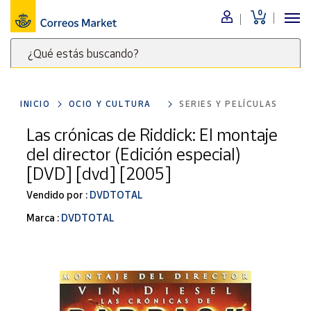
0
Menú
¿Qué estás buscando?
Nuestro
catálogo
Escribe
palabras
INICIO
OCIO Y CULTURA
SERIES Y PELÍCULAS
clave
Alimentación
para
Las crónicas de Riddick: El montaje
Bebidas
buscar
del director (Edición especial)
Ocio y cultura
productos
[DVD] [dvd] [2005]
en
Juguetes y
juegos
Correos
Vendido por :
DVDTOTAL
Market
Libros y
Marca :
DVDTOTAL
.
revistas
Merchandising
y regalos
Tienda de
Correos