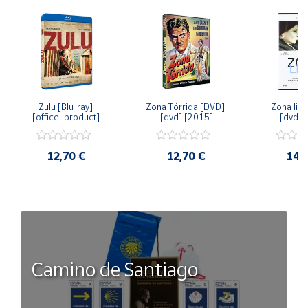
Zulu [Blu-ray] 
Zona Tórrida [DVD] 
Zona libr
[office_product] 
[dvd] [2015]
[dvd] 
[2015]
12,70 €
12,70 €
14,
Camino de Santiago