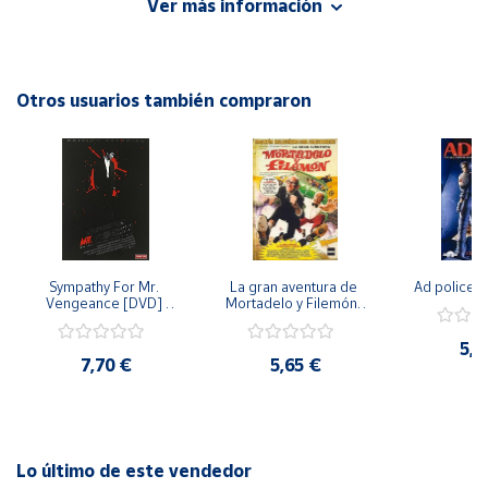
Ver más información
protagonizada por Riddick, interpretado por Vin Diesel, en
un universo de ciencia ficción y acción. Descubre más sobre
Cuenta
este personaje icónico en esta versión especial que incluye
material exclusivo para los fans de la saga.
Otros usuarios también compraron
Área
cliente
Ubicación
Península
y
Sympathy For Mr. 
La gran aventura de 
Ad police 
Baleares
Vengeance [DVD] 
Mortadelo y Filemón/ 
[dvd] [2008]
10 años de Pendelton 
Canarias,
[dvd] [2003]
5,2
Ceuta y
7,70 €
5,65 €
Melilla
Lo último de este vendedor