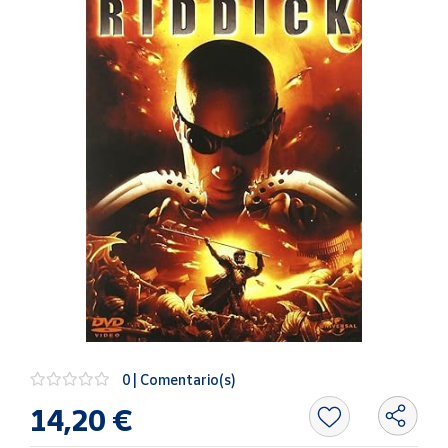
Artesanía
Oficina y
Papelería
Para Canarias,
Ceuta y Melilla
Más
populares
Bono
Cultural
Nuestros
vendedores
Las
novedades
0 | Comentario(s)
de Correos
Market
14,20 €