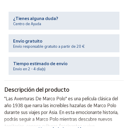
Productos
Solidarios
¿Tienes alguna duda?
Centro de Ayuda
Ayuda
Envío gratuito
Centro
de ayuda
Envío responsable gratuito a partir de 20 €
Contacto
Tiempo estimado de envío
Envío en 2 - 4 día(s)
Vendedores
Descripción del producto
Mapa de
vendedores
"Las Aventuras De Marco Polo" es una película clásica del
Hazte
año 1938 que narra las increíbles hazañas de Marco Polo
vendedor
durante sus viajes por Asia. En esta emocionante historia,
Área
podrás seguir a Marco Polo mientras descubre nuevos
vendedor
territorios, conoce culturas fascinantes y vive