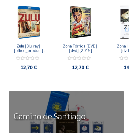
Zulu [Blu-ray] 
Zona Tórrida [DVD] 
Zona libr
[office_product] 
[dvd] [2015]
[dvd] 
[2015]
12,70 €
12,70 €
14,
Camino de Santiago