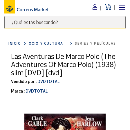
0
Menú
¿Qué estás buscando?
Nuestro
catálogo
Escribe
palabras
INICIO
OCIO Y CULTURA
SERIES Y PELÍCULAS
clave
Alimentación
para
Las Aventuras De Marco Polo (The
Bebidas
buscar
Adventures Of Marco Polo) (1938)
Ocio y cultura
productos
slim [DVD] [dvd]
en
Juguetes y
juegos
Correos
Vendido por :
DVDTOTAL
Market
Libros y
Marca :
DVDTOTAL
.
revistas
Merchandising
y regalos
Tienda de
Correos