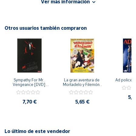
Ver más información
emocionantes aventuras. Este DVD contiene una versión
restaurada de la película para que puedas disfrutar de la
Cuenta
magia del cine clásico en la comodidad de tu hogar. ¡No te
pierdas la oportunidad de revivir las aventuras de Marco
Otros usuarios también compraron
Área
Polo en esta increíble película!
cliente
Ubicación
Península
y
Sympathy For Mr. 
La gran aventura de 
Ad police 
Baleares
Vengeance [DVD] 
Mortadelo y Filemón/ 
[dvd] [2008]
10 años de Pendelton 
Canarias,
[dvd] [2003]
5,2
Ceuta y
7,70 €
5,65 €
Melilla
Lo último de este vendedor