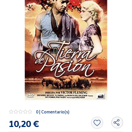
Artesanía
Oficina y
Papelería
Para Canarias,
Ceuta y Melilla
Más
populares
Bono
Cultural
Nuestros
vendedores
Las
novedades
0 | Comentario(s)
de Correos
Market
10,20 €