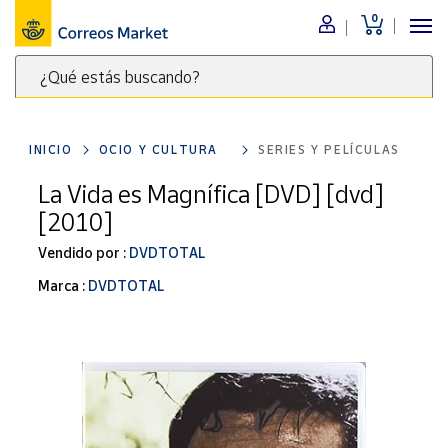
0
Menú
¿Qué estás buscando?
Nuestro
catálogo
Escribe
palabras
INICIO
OCIO Y CULTURA
SERIES Y PELÍCULAS
clave
Alimentación
para
La Vida es Magnífica [DVD] [dvd]
Bebidas
buscar
[2010]
Ocio y cultura
productos
en
Vendido por :
DVDTOTAL
Juguetes y
juegos
Correos
Marca :
DVDTOTAL
Market
Libros y
.
revistas
Merchandising
y regalos
Tienda de
Correos