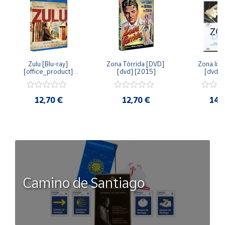
Zulu [Blu-ray] 
Zona Tórrida [DVD] 
Zona libr
[office_product] 
[dvd] [2015]
[dvd] 
[2015]
12,70 €
12,70 €
14,
Camino de Santiago