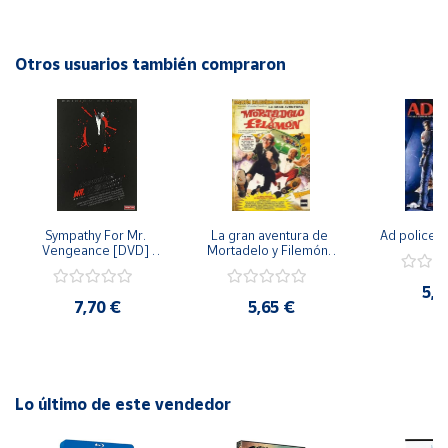
una película que no te puedes perder. ¡Disfruta de esta
increíble historia en la comodidad de tu hogar!
Cuenta
Otros usuarios también compraron
Área
cliente
Ubicación
Sympathy For Mr. 
La gran aventura de 
Ad police 
Península
Vengeance [DVD] 
Mortadelo y Filemón/ 
y
[dvd] [2008]
10 años de Pendelton 
Baleares
[dvd] [2003]
5,2
7,70 €
5,65 €
Canarias,
Ceuta y
Melilla
Lo último de este vendedor