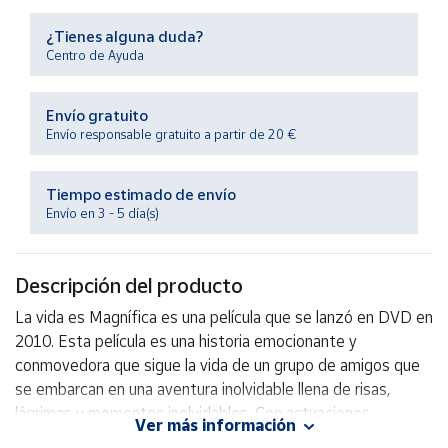
Productos
Solidarios
¿Tienes alguna duda?
Centro de Ayuda
Ayuda
Envío gratuito
Envío responsable gratuito a partir de 20 €
Centro
de ayuda
Tiempo estimado de envío
Contacto
Envío en 3 - 5 día(s)
Vendedores
Descripción del producto
Mapa de
La vida es Magnífica es una película que se lanzó en DVD en
vendedores
2010. Esta película es una historia emocionante y
Hazte
conmovedora que sigue la vida de un grupo de amigos que
vendedor
se embarcan en una aventura inolvidable llena de risas,
lágrimas y momentos inolvidables. Con actuaciones
Área
Ver más información
vendedor
magníficas y una trama cautivadora, La Vida es Magnífica es