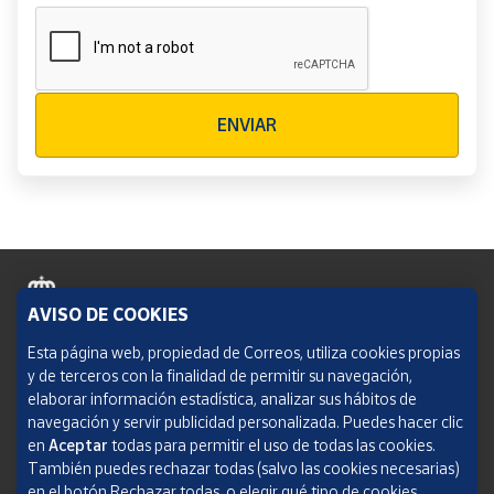
Verificación reCAPTCHA
ENVIAR
AVISO DE COOKIES
Política de cookies
Esta página web, propiedad de Correos, utiliza cookies propias
y de terceros con la finalidad de permitir su navegación,
Aviso legal
elaborar información estadística, analizar sus hábitos de
navegación y servir publicidad personalizada. Puedes hacer clic
Condiciones del servicio
en
Aceptar
todas para permitir el uso de todas las cookies.
También puedes rechazar todas (salvo las cookies necesarias)
Política de Privacidad Web
en el botón Rechazar todas, o elegir qué tipo de cookies