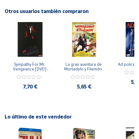
de supervivencia. ¿Logrará atrapar al caimán y salir ileso de
esta aventura? Descúbrelo en "La Trampa Del Caiman".
Otros usuarios también compraron
Cuenta
Área
cliente
Ubicación
Sympathy For Mr. 
La gran aventura de 
Ad police 
Vengeance [DVD] 
Mortadelo y Filemón/ 
Península
[dvd] [2008]
10 años de Pendelton 
[dvd] [2003]
y
5,2
Baleares
7,70 €
5,65 €
Canarias,
Ceuta y
Melilla
Lo último de este vendedor