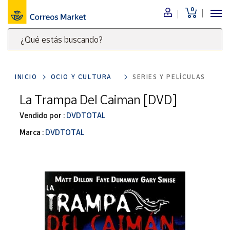
0
Menú
¿Qué estás buscando?
Nuestro
catálogo
Escribe
palabras
INICIO
OCIO Y CULTURA
SERIES Y PELÍCULAS
clave
Alimentación
para
La Trampa Del Caiman [DVD]
Bebidas
buscar
Ocio y cultura
Vendido por :
DVDTOTAL
productos
en
Juguetes y
Marca :
DVDTOTAL
juegos
Correos
Market
Libros y
.
revistas
Merchandising
y regalos
Tienda de
Correos