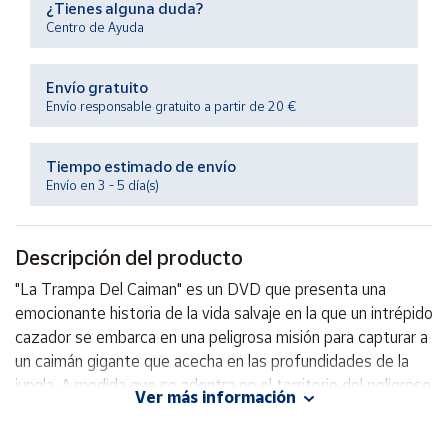
¿Tienes alguna duda?
Productos
Solidarios
Centro de Ayuda
Envío gratuito
Ayuda
Envío responsable gratuito a partir de 20 €
Centro
de ayuda
Tiempo estimado de envío
Envío en 3 - 5 día(s)
Contacto
Descripción del producto
Vendedores
"La Trampa Del Caiman" es un DVD que presenta una
emocionante historia de la vida salvaje en la que un intrépido
Mapa de
vendedores
cazador se embarca en una peligrosa misión para capturar a
un caimán gigante que acecha en las profundidades de la
Hazte
vendedor
jungla. A medida que se adentra en el territorio del peligroso
Ver más información
reptil, el cazador enfrenta una serie de desafíos y
Área
obstáculos que pondrán a prueba su valentía y habilidades
vendedor