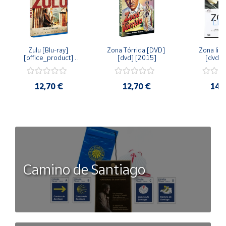
Zulu [Blu-ray] 
Zona Tórrida [DVD] 
Zona libr
[office_product] 
[dvd] [2015]
[dvd] 
[2015]
12,70 €
12,70 €
14,
Camino de Santiago