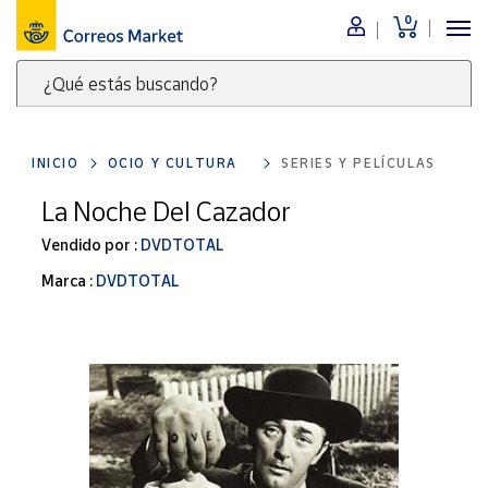
0
Menú
¿Qué estás buscando?
Nuestro
catálogo
Escribe
palabras
INICIO
OCIO Y CULTURA
SERIES Y PELÍCULAS
clave
Alimentación
para
La Noche Del Cazador
Bebidas
buscar
Ocio y cultura
Vendido por :
DVDTOTAL
productos
en
Juguetes y
Marca :
DVDTOTAL
juegos
Correos
Market
Libros y
.
revistas
Merchandising
y regalos
Tienda de
Correos