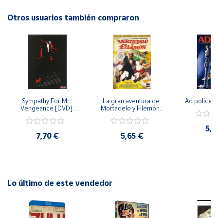
Otros usuarios también compraron
Cuenta
Área
cliente
Ubicación
Sympathy For Mr. 
La gran aventura de 
Ad police 
Vengeance [DVD] 
Mortadelo y Filemón/ 
Península
[dvd] [2008]
10 años de Pendelton 
[dvd] [2003]
y
5,2
Baleares
7,70 €
5,65 €
Canarias,
Ceuta y
Melilla
Lo último de este vendedor