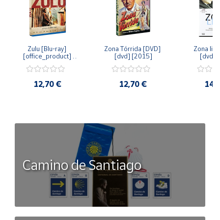
Zulu [Blu-ray] 
Zona Tórrida [DVD] 
Zona libr
[office_product] 
[dvd] [2015]
[dvd] 
[2015]
12,70 €
12,70 €
14,
Camino de Santiago