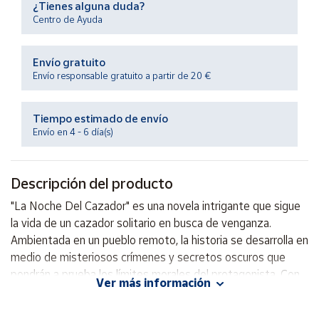
¿Tienes alguna duda?
Productos
Solidarios
Centro de Ayuda
Envío gratuito
Ayuda
Envío responsable gratuito a partir de 20 €
Centro
de ayuda
Tiempo estimado de envío
Envío en 4 - 6 día(s)
Contacto
Descripción del producto
Vendedores
"La Noche Del Cazador" es una novela intrigante que sigue
la vida de un cazador solitario en busca de venganza.
Mapa de
vendedores
Ambientada en un pueblo remoto, la historia se desarrolla en
medio de misteriosos crímenes y secretos oscuros que
Hazte
vendedor
pondrán a prueba los límites morales del protagonista. Con
Ver más información
giros inesperados y una narrativa envolvente, esta novela
Área
promete mantener al lector en vilo hasta la última página.
vendedor