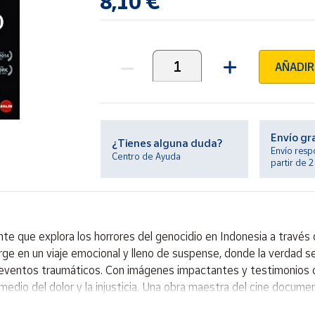
8,10 €
AÑADIR
Unidades
Envío gr
¿Tienes alguna duda?
Envío resp
Centro de Ayuda
partir de 
te que explora los horrores del genocidio en Indonesia a través 
erge en un viaje emocional y lleno de suspense, donde la verdad s
s eventos traumáticos. Con imágenes impactantes y testimonios 
 medio del dolor y la injusticia. Una obra maestra del cine docume