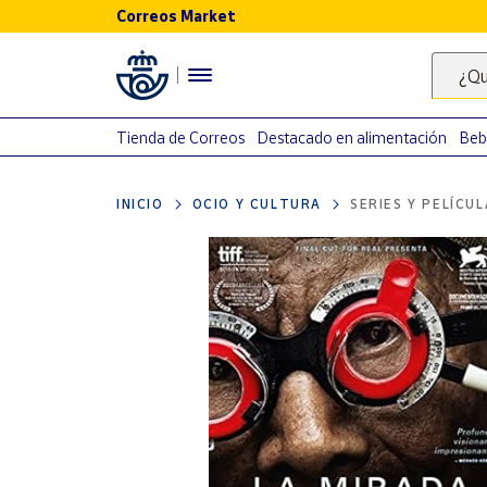
Correos Market
Menú
¿Qu
Nuestro
catálogo
Tienda de Correos
Destacado en alimentación
Beb
Alimentación
INICIO
OCIO Y CULTURA
SERIES Y PELÍCU
Bebidas
Ocio y cultura
Juguetes y
juegos
Libros y
revistas
Merchandising
y regalos
Tienda de
Correos