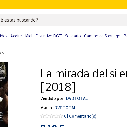
é estás buscando?
Escribe
palabras
clave
idas
Aceite
Miel
Distintivo DGT
Solidario
Camino de Santiago
B
para
buscar
LAS
productos
en
La mirada del sil
Correos
Market
[2018]
.
Vendido por :
DVDTOTAL
Marca :
DVDTOTAL
0 | Comentario(s)