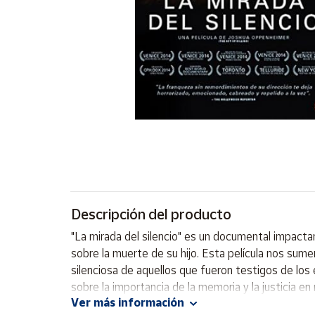
Artesanía
Oficina y
Papelería
Para Canarias,
Ceuta y Melilla
Más
populares
Bono
Cultural
Descripción del producto
Nuestros
vendedores
"La mirada del silencio" es un documental impactan
Las
sobre la muerte de su hijo. Esta película nos sum
novedades
silenciosa de aquellos que fueron testigos de lo
de Correos
Market
sobre la importancia de la memoria y la justicia en
Ver más información