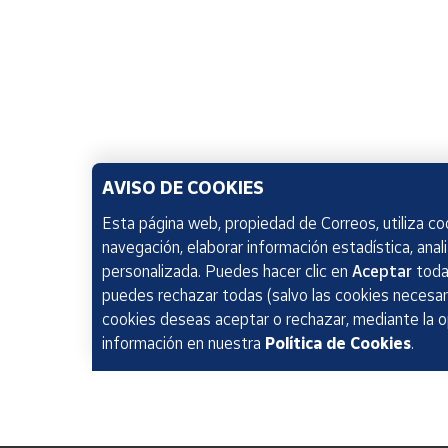
AVISO DE COOKIES
Esta página web, propiedad de Correos, utiliza coo
navegación, elaborar información estadística, anal
personalizada. Puedes hacer clic en
Aceptar
todas
puedes rechazar todas (salvo las cookies necesari
cookies deseas aceptar o rechazar, mediante la 
información en nuestra
Política de Cookies
.