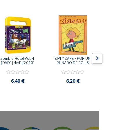
Zombie Hotel Vol. 4 
ZIPI Y ZAPE - POR UN 
Zipi y Z
[DVD] [dvd] [2010]
PUÑADO DE BOLIS 
¿Hermanitos.
[unknown_binding]
gracias! (D
[unknown_
6,40 €
6,20 €
9,2