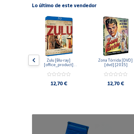
Lo último de este vendedor
Cuenta
Área
cliente
Ubicación
dy [Blu-ray] 
Zulu [Blu-ray] 
Zona Tórrida [DVD] 
ay] [2015]
[office_product] 
[dvd] [2015]
[2015]
Península
y
Baleares
20 €
12,70 €
12,70 €
Canarias,
Ceuta y
Melilla