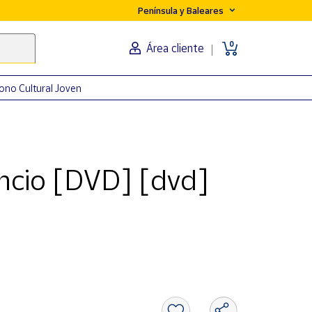
Península y Baleares
0
Área cliente
ono Cultural Joven
encio [DVD] [dvd]