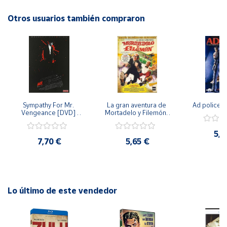
Otros usuarios también compraron
Cuenta
Área
cliente
Ubicación
Sympathy For Mr. 
La gran aventura de 
Ad police 
Vengeance [DVD] 
Mortadelo y Filemón/ 
Península
[dvd] [2008]
10 años de Pendelton 
[dvd] [2003]
y
5,2
Baleares
7,70 €
5,65 €
Canarias,
Ceuta y
Melilla
Lo último de este vendedor