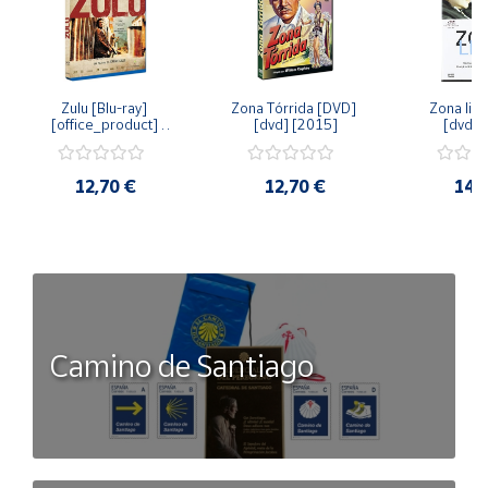
Zulu [Blu-ray] 
Zona Tórrida [DVD] 
Zona libr
[office_product] 
[dvd] [2015]
[dvd] 
[2015]
12,70 €
12,70 €
14,
Camino de Santiago