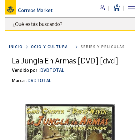
0
Menú
¿Qué estás buscando?
Nuestro
catálogo
Escribe
palabras
INICIO
OCIO Y CULTURA
SERIES Y PELÍCULAS
clave
Alimentación
para
La Jungla En Armas [DVD] [dvd]
Bebidas
buscar
Ocio y cultura
Vendido por :
DVDTOTAL
productos
en
Juguetes y
Marca :
DVDTOTAL
juegos
Correos
Market
Libros y
.
revistas
Merchandising
y regalos
Tienda de
Correos