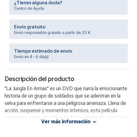
¿Tienes alguna duda?
Productos
Solidarios
Centro de Ayuda
Envío gratuito
Ayuda
Envío responsable gratuito a partir de 20 €
Centro
de ayuda
Tiempo estimado de envío
Envío en 4 - 6 día(s)
Contacto
Descripción del producto
Vendedores
"La Jungla En Armas" es un DVD que narra la emocionante
historia de un grupo de soldados que se adentran en la
Mapa de
vendedores
selva para enfrentarse a una peligrosa amenaza. Llena de
acción, suspense y momentos intensos, esta película
Hazte
vendedor
promete mantenerte al borde de tu asiento de principio a
Ver más información
fin. Prepárate para vivir una aventura épica y emocionante
Área
con "La Jungla En Armas".
vendedor