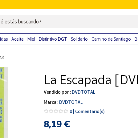
é estás buscando?
Escribe
palabras
clave
idas
Aceite
Miel
Distintivo DGT
Solidario
Camino de Santiago
B
para
buscar
LAS
productos
en
La Escapada [DV
Correos
Market
.
Vendido por :
DVDTOTAL
Marca :
DVDTOTAL
0 | Comentario(s)
8,19 €