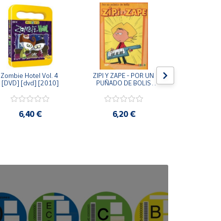
Zombie Hotel Vol. 4 
ZIPI Y ZAPE - POR UN 
Zipi y Z
[DVD] [dvd] [2010]
PUÑADO DE BOLIS 
¿Hermanitos.
[unknown_binding]
gracias! (D
[unknown_
6,40 €
6,20 €
9,2