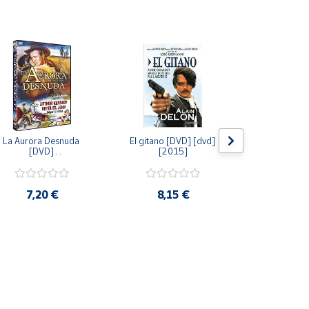
La Aurora Desnuda 
El gitano [DVD] [dvd] 
Pack: La C
[DVD] 
[2015]
Jersey + Sere
[unknown_binding] 
Algo Que Co
[2013]
ray] [blu_r
7,20 €
8,15 €
9,6