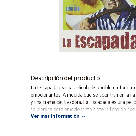
Artesanía
Oficina y
Papelería
Para Canarias,
Ceuta y Melilla
Más
populares
Bono
Descripción del producto
Cultural
La Escapada es una película disponible en format
Nuestros
emocionantes. A medida que se adentran en la nat
vendedores
y una trama cautivadora, La Escapada es una película
Las
te pierdas esta emocionante historia llena de acci
novedades
Ver más información
de Correos
Market