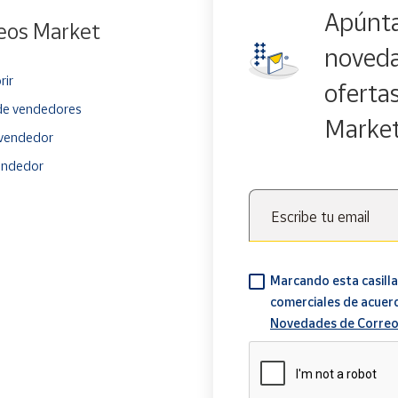
Apúnta
eos Market
noveda
rir
oferta
e vendedores
Marke
vendedor
endedor
Escribe tu email
Marcando esta casilla
comerciales de acuer
Novedades de Correo