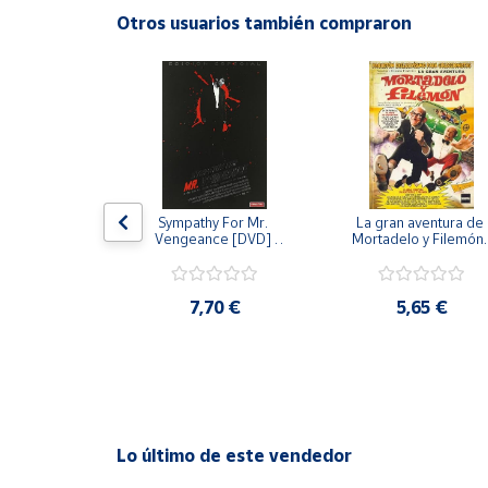
Productos
Otros usuarios también compraron
Solidarios
Ayuda
Centro
de ayuda
Contacto
 [DVD] [dvd]
Sympathy For Mr. 
La gran aventura de 
Vengeance [DVD] 
Mortadelo y Filemón/
[dvd] [2008]
10 años de Pendelton
[dvd] [2003]
Vendedores
,20 €
7,70 €
5,65 €
Mapa de
vendedores
Hazte
vendedor
Área
Lo último de este vendedor
vendedor