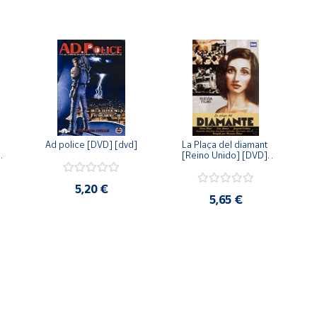
Ad police [DVD] [dvd]
La Plaça del diamant 
 
[Reino Unido] [DVD] 
 
[dvd]
5,20 €
5,65 €