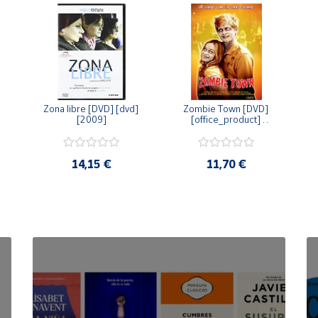
Zona libre [DVD] [dvd] 
Zombie Town [DVD] 
[2009]
[office_product] 
[2010]
14,15 €
11,70 €