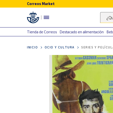
Correos Market
Menú
¿Qu
Nuestro
catálogo
Tienda de Correos
Destacado en alimentación
Beb
Alimentación
INICIO
OCIO Y CULTURA
SERIES Y PELÍCU
Bebidas
Ocio y cultura
Juguetes y
juegos
Libros y
revistas
Merchandising
y regalos
Tienda de
Correos