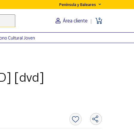
Península y Baleares
0
Área cliente
ono Cultural Joven
D] [dvd]