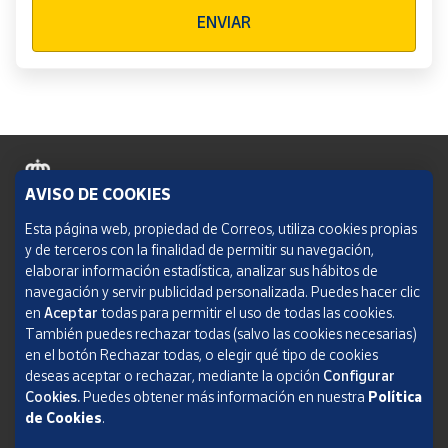
Verificación reCAPTCHA
ENVIAR
AVISO DE COOKIES
Política de cookies
Esta página web, propiedad de Correos, utiliza cookies propias
y de terceros con la finalidad de permitir su navegación,
Aviso legal
elaborar información estadística, analizar sus hábitos de
navegación y servir publicidad personalizada. Puedes hacer clic
Condiciones del servicio
en
Aceptar
todas para permitir el uso de todas las cookies.
También puedes rechazar todas (salvo las cookies necesarias)
Política de Privacidad Web
en el botón Rechazar todas, o elegir qué tipo de cookies
deseas aceptar o rechazar, mediante la opción
Configurar
Informe de transparencia
Cookies.
Puedes obtener más información en nuestra
Política
de Cookies
.
SOCIEDAD ESTATAL CORREOS Y TELÉGRAFOS, S.A., S.M.E. Todos los derechos
reservados.