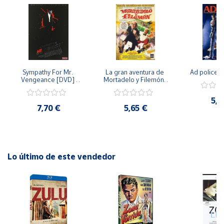
emocionante.
Cuenta
Área
cliente
Sympathy For Mr. 
La gran aventura de 
Ad police 
Vengeance [DVD] 
Mortadelo y Filemón/ 
[dvd] [2008]
10 años de Pendelton 
Ubicación
[dvd] [2003]
5,2
7,70 €
5,65 €
Península
y
Baleares
Canarias,
Lo último de este vendedor
Ceuta y
Melilla