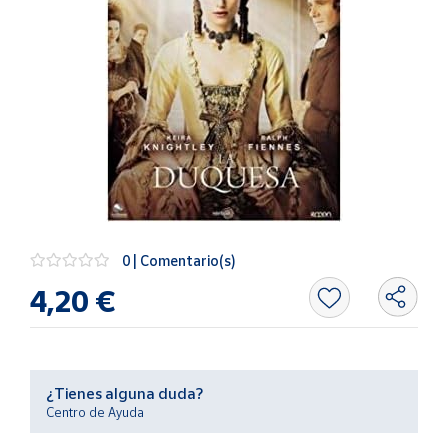
Artesanía
Oficina y
Papelería
Para Canarias,
Ceuta y Melilla
Más
populares
Bono
0 | Comentario(s)
Cultural
4,20 €
Nuestros
vendedores
Las
novedades
de Correos
¿Tienes alguna duda?
Market
Centro de Ayuda