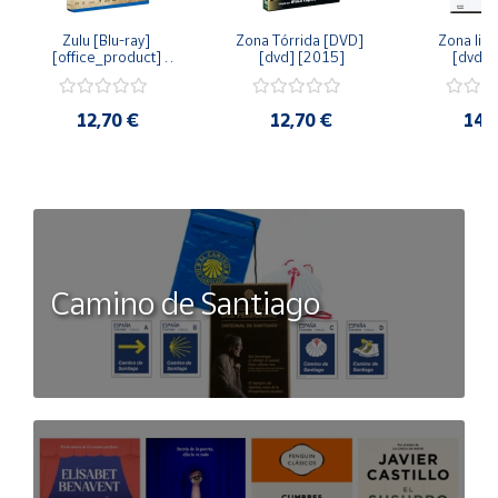
Zulu [Blu-ray] 
Zona Tórrida [DVD] 
Zona libr
[office_product] 
[dvd] [2015]
[dvd] 
[2015]
12,70 €
12,70 €
14,
Camino de Santiago