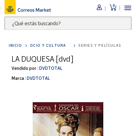
0
Menú
¿Qué estás buscando?
Nuestro
catálogo
Escribe
palabras
INICIO
OCIO Y CULTURA
SERIES Y PELÍCULAS
clave
Alimentación
para
LA DUQUESA [dvd]
Bebidas
buscar
Ocio y cultura
Vendido por :
DVDTOTAL
productos
en
Juguetes y
Marca :
DVDTOTAL
juegos
Correos
Market
Libros y
.
revistas
Merchandising
y regalos
Tienda de
Correos