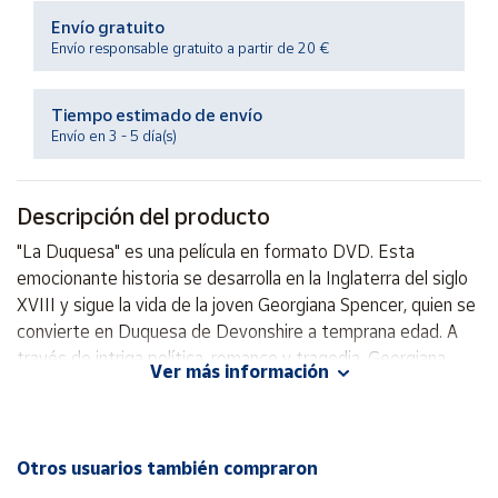
Productos
Envío gratuito
Solidarios
Envío responsable gratuito a partir de 20 €
Ayuda
Tiempo estimado de envío
Envío en 3 - 5 día(s)
Centro
de ayuda
Descripción del producto
Contacto
"La Duquesa" es una película en formato DVD. Esta
emocionante historia se desarrolla en la Inglaterra del siglo
Vendedores
XVIII y sigue la vida de la joven Georgiana Spencer, quien se
convierte en Duquesa de Devonshire a temprana edad. A
Mapa de
través de intriga política, romance y tragedia, Georgiana
vendedores
Ver más información
lucha por encontrar su lugar en la sociedad aristocrática,
Hazte
mientras lidia con las expectativas y presiones impuestas
vendedor
por su posición. Con actuaciones destacadas y una
Área
ambientación impresionante, "La Duquesa" es una película
Otros usuarios también compraron
vendedor
que cautiva al espectador con su drama histórico y