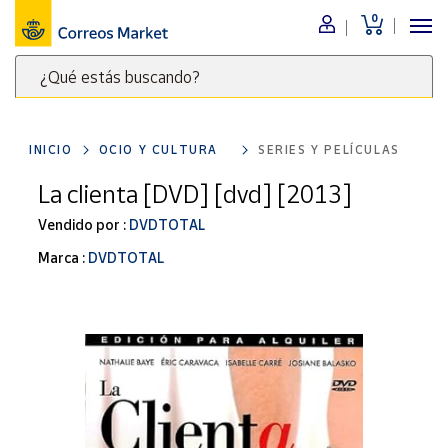
0
Menú
¿Qué estás buscando?
Nuestro
catálogo
Escribe
palabras
INICIO
OCIO Y CULTURA
SERIES Y PELÍCULAS
clave
Alimentación
para
La clienta [DVD] [dvd] [2013]
Bebidas
buscar
Ocio y cultura
Vendido por :
DVDTOTAL
productos
en
Juguetes y
Marca :
DVDTOTAL
juegos
Correos
Market
Libros y
.
revistas
Merchandising
y regalos
Tienda de
Correos