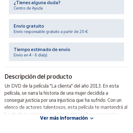
¿Tienes alguna duda?
Productos
Solidarios
Centro de Ayuda
Envío gratuito
Ayuda
Envío responsable gratuito a partir de 20 €
Centro
de ayuda
Tiempo estimado de envío
Envío en 4 - 6 día(s)
Contacto
Descripción del producto
Vendedores
Un DVD de la película "La clienta" del año 2013. En esta
película, se narra la historia de una mujer decidida a
Mapa de
vendedores
conseguir justicia por una injusticia que ha sufrido. Con un
elenco de actores talentosos, esta película te mantendrá al
Hazte
vendedor
borde de tu asiento con giros inesperados y momentos
Ver más información
llenos de emoción. ¡No te la puedes perder!
Área
vendedor