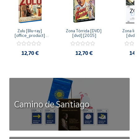
Zulu [Blu-ray] 
Zona Tórrida [DVD] 
Zona libr
[office_product] 
[dvd] [2015]
[dvd] 
[2015]
12,70 €
12,70 €
14,
Camino de Santiago