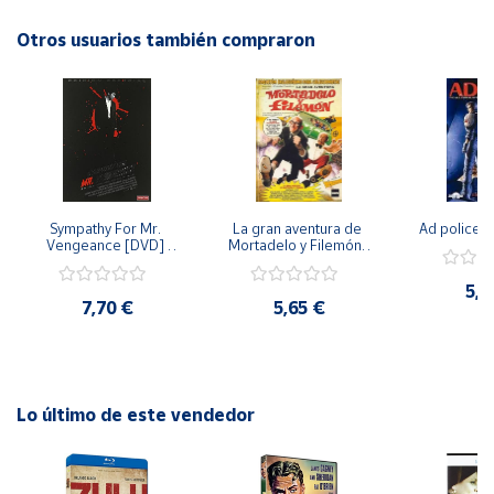
Otros usuarios también compraron
Cuenta
Área
cliente
Ubicación
Sympathy For Mr. 
La gran aventura de 
Ad police 
Vengeance [DVD] 
Mortadelo y Filemón/ 
Península
[dvd] [2008]
10 años de Pendelton 
[dvd] [2003]
y
5,2
Baleares
7,70 €
5,65 €
Canarias,
Ceuta y
Melilla
Lo último de este vendedor