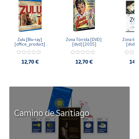
Zulu [Blu-ray] 
Zona Tórrida [DVD] 
Zona libr
[office_product] 
[dvd] [2015]
[dvd] 
[2015]
12,70 €
12,70 €
14,
Camino de Santiago