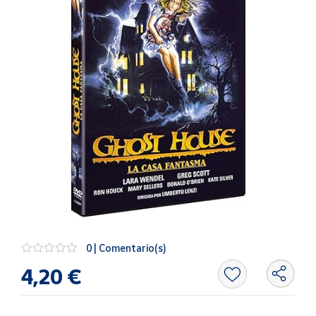
Artesanía
Oficina y
Papelería
Para Canarias,
Ceuta y Melilla
Más
populares
Bono
Cultural
Nuestros
vendedores
0 | Comentario(s)
Las
novedades
4,20 €
de Correos
Market