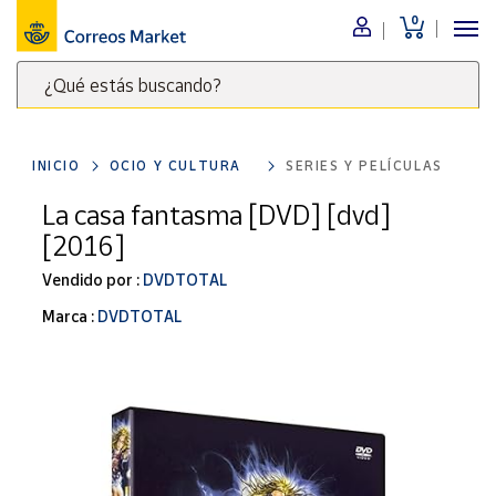
0
Menú
¿Qué estás buscando?
Nuestro
catálogo
Escribe
palabras
INICIO
OCIO Y CULTURA
SERIES Y PELÍCULAS
clave
Alimentación
para
La casa fantasma [DVD] [dvd]
Bebidas
buscar
[2016]
Ocio y cultura
productos
en
Vendido por :
DVDTOTAL
Juguetes y
juegos
Correos
Marca :
DVDTOTAL
Market
Libros y
.
revistas
Merchandising
y regalos
Tienda de
Correos