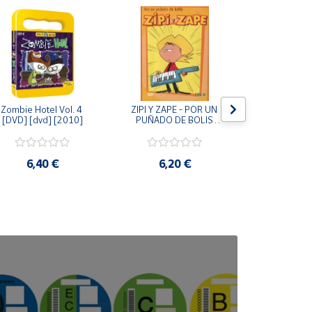
Zombie Hotel Vol. 4 
ZIPI Y ZAPE - POR UN 
Zipi y Z
[DVD] [dvd] [2010]
PUÑADO DE BOLIS 
¿Hermanitos.
[unknown_binding]
gracias! (D
[unknown_
6,40 €
6,20 €
9,2