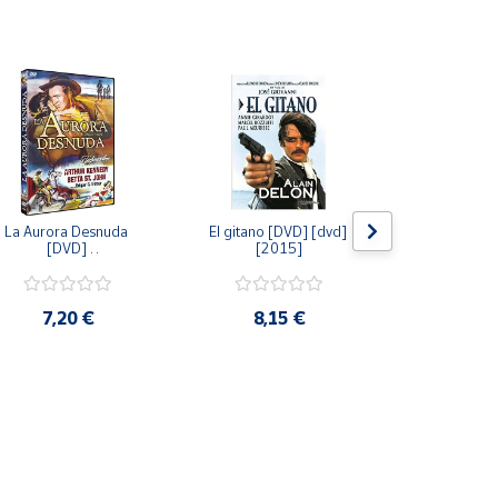
La Aurora Desnuda 
El gitano [DVD] [dvd] 
Pack: La C
[DVD] 
[2015]
Jersey + Sere
[unknown_binding] 
Algo Que Co
[2013]
ray] [blu_r
7,20 €
8,15 €
9,6