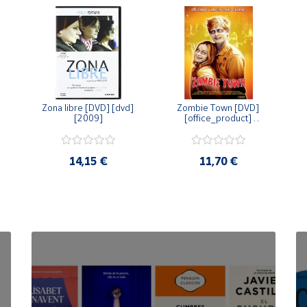
Zona libre [DVD] [dvd] 
Zombie Town [DVD] 
[2009]
[office_product] 
[2010]
14,15 €
11,70 €