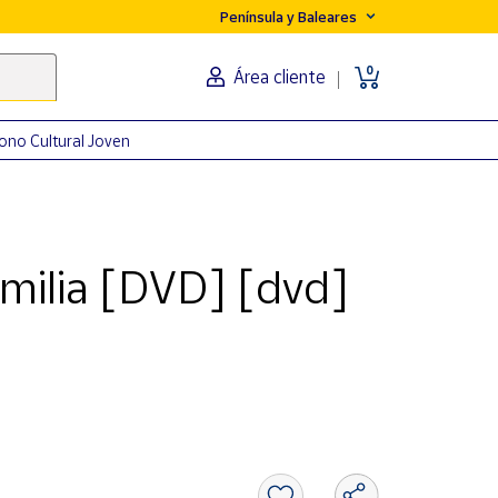
Península y Baleares
0
Área cliente
ono Cultural Joven
milia [DVD] [dvd]