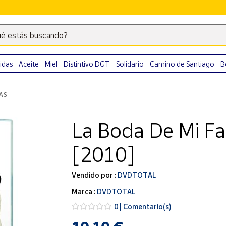
é estás buscando?
Escribe
palabras
clave
idas
Aceite
Miel
Distintivo DGT
Solidario
Camino de Santiago
B
para
buscar
LAS
productos
en
La Boda De Mi Fa
Correos
Market
[2010]
.
Vendido por :
DVDTOTAL
Marca :
DVDTOTAL
0 | Comentario(s)