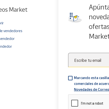
Apúnta
eos Market
noveda
rir
oferta
e vendedores
Marke
vendedor
endedor
Escribe tu email
Marcando esta casilla
comerciales de acuer
Novedades de Correo