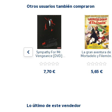
Productos
Otros usuarios también compraron
Solidarios
Ayuda
Centro
de ayuda
Contacto
 [DVD] [dvd]
Sympathy For Mr. 
La gran aventura de 
Vengeance [DVD] 
Mortadelo y Filemón/
[dvd] [2008]
10 años de Pendelton
[dvd] [2003]
Vendedores
,20 €
7,70 €
5,65 €
Mapa de
vendedores
Hazte
vendedor
Área
Lo último de este vendedor
vendedor