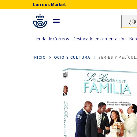
Correos Market
Menú
¿Qu
Nuestro
catálogo
Tienda de Correos
Destacado en alimentación
Beb
Alimentación
INICIO
OCIO Y CULTURA
SERIES Y PELÍCU
Bebidas
Ocio y cultura
Juguetes y
juegos
Libros y
revistas
Merchandising
y regalos
Tienda de
Correos