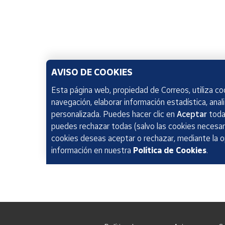
AVISO DE COOKIES
Esta página web, propiedad de Correos, utiliza coo
navegación, elaborar información estadística, anal
personalizada. Puedes hacer clic en
Aceptar
todas
puedes rechazar todas (salvo las cookies necesari
cookies deseas aceptar o rechazar, mediante la 
información en nuestra
Política de Cookies
.