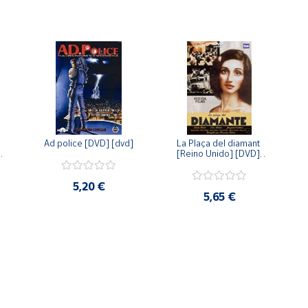
Ad police [DVD] [dvd]
La Plaça del diamant 
 
[Reino Unido] [DVD] 
 
[dvd]
5,20 €
5,65 €