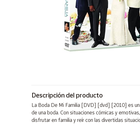
Artesanía
Oficina y
Papelería
Para Canarias,
Ceuta y Melilla
Más
populares
Bono
Cultural
Descripción del producto
Nuestros
vendedores
La Boda De Mi Familia [DVD] [dvd] [2010] es una p
Las
de una boda. Con situaciones cómicas y emotivas, l
novedades
disfrutar en familia y reír con las divertidas situ
de Correos
Market