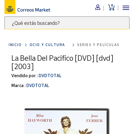
0
Menú
¿Qué estás buscando?
Nuestro
catálogo
Escribe
palabras
INICIO
OCIO Y CULTURA
SERIES Y PELÍCULAS
clave
Alimentación
para
La Bella Del Pacifico [DVD] [dvd]
Bebidas
buscar
[2003]
Ocio y cultura
productos
en
Vendido por :
DVDTOTAL
Juguetes y
juegos
Correos
Marca :
DVDTOTAL
Market
Libros y
.
revistas
Merchandising
y regalos
Tienda de
Correos