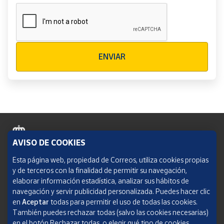
Verificación reCAPTCHA
ENVIAR
AVISO DE COOKIES
Política de cookies
Esta página web, propiedad de Correos, utiliza cookies propias
y de terceros con la finalidad de permitir su navegación,
Aviso legal
elaborar información estadística, analizar sus hábitos de
navegación y servir publicidad personalizada. Puedes hacer clic
Condiciones del servicio
en
Aceptar
todas para permitir el uso de todas las cookies.
También puedes rechazar todas (salvo las cookies necesarias)
Política de Privacidad Web
en el botón Rechazar todas, o elegir qué tipo de cookies