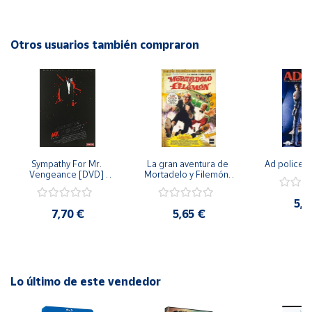
emocionar y entretener a quienes la vean. ¡No te pierdas la
oportunidad de disfrutar de esta fascinante historia en la
Cuenta
comodidad de tu hogar!
Otros usuarios también compraron
Área
cliente
Ubicación
Sympathy For Mr. 
La gran aventura de 
Ad police 
Península
Vengeance [DVD] 
Mortadelo y Filemón/ 
y
[dvd] [2008]
10 años de Pendelton 
Baleares
[dvd] [2003]
5,2
7,70 €
5,65 €
Canarias,
Ceuta y
Melilla
Lo último de este vendedor