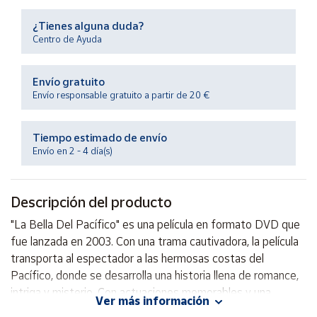
Productos
Solidarios
¿Tienes alguna duda?
Centro de Ayuda
Ayuda
Envío gratuito
Envío responsable gratuito a partir de 20 €
Centro
de ayuda
Tiempo estimado de envío
Contacto
Envío en 2 - 4 día(s)
Vendedores
Descripción del producto
Mapa de
"La Bella Del Pacífico" es una película en formato DVD que
vendedores
fue lanzada en 2003. Con una trama cautivadora, la película
Hazte
transporta al espectador a las hermosas costas del
vendedor
Pacífico, donde se desarrolla una historia llena de romance,
intriga y misterio. Con actuaciones memorables y una
Área
Ver más información
vendedor
cinematografía impresionante, esta película promete