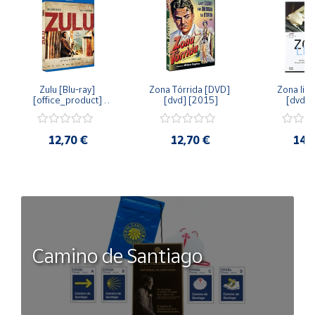
Zulu [Blu-ray] 
Zona Tórrida [DVD] 
Zona libr
[office_product] 
[dvd] [2015]
[dvd] 
[2015]
12,70 €
12,70 €
14,
Camino de Santiago