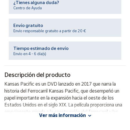
¿Tienes alguna duda?
Productos
Solidarios
Centro de Ayuda
Envío gratuito
Ayuda
Envío responsable gratuito a partir de 20 €
Centro
de ayuda
Tiempo estimado de envío
Envío en 4 - 6 día(s)
Contacto
Descripción del producto
Vendedores
Kansas Pacific es un DVD lanzado en 2017 que narra la
historia del Ferrocarril Kansas Pacific, que desempeñó un
Mapa de
vendedores
papel importante en la expansión hacia el oeste de los
Estados Unidos en el siglo XIX. La película proporciona una
Hazte
vendedor
emocionante mirada a la construcción del ferrocarril y las
Ver más información
dificultades que enfrentaron los trabajadores y colonos. ¡No
Área
te pierdas esta emocionante historia llena de acción y
vendedor