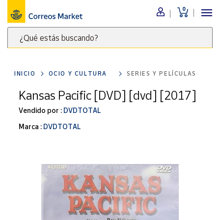
0
Menú
¿Qué estás buscando?
Nuestro
catálogo
Escribe
palabras
INICIO
OCIO Y CULTURA
SERIES Y PELÍCULAS
clave
Alimentación
para
Kansas Pacific [DVD] [dvd] [2017]
Bebidas
buscar
Ocio y cultura
Vendido por :
DVDTOTAL
productos
en
Juguetes y
Marca :
DVDTOTAL
juegos
Correos
Market
Libros y
.
revistas
Merchandising
y regalos
Tienda de
Correos