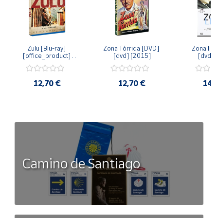
Zulu [Blu-ray] 
Zona Tórrida [DVD] 
Zona libr
[office_product] 
[dvd] [2015]
[dvd] 
[2015]
12,70 €
12,70 €
14,
Camino de Santiago