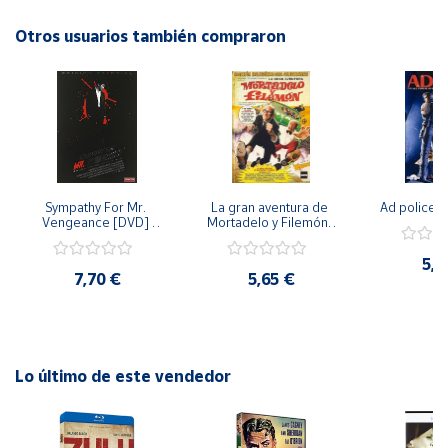
aventuras en el salvaje oeste!
Otros usuarios también compraron
Cuenta
Área
cliente
Ubicación
Sympathy For Mr. 
La gran aventura de 
Ad police 
Vengeance [DVD] 
Mortadelo y Filemón/ 
Península
[dvd] [2008]
10 años de Pendelton 
[dvd] [2003]
y
5,2
Baleares
7,70 €
5,65 €
Canarias,
Ceuta y
Melilla
Lo último de este vendedor