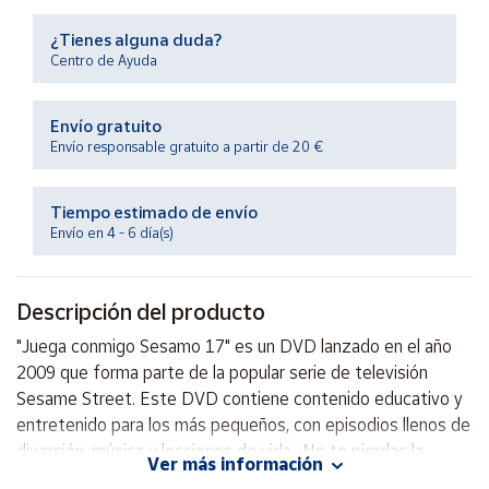
Productos
Solidarios
¿Tienes alguna duda?
Centro de Ayuda
Ayuda
Envío gratuito
Envío responsable gratuito a partir de 20 €
Centro
de ayuda
Tiempo estimado de envío
Contacto
Envío en 4 - 6 día(s)
Vendedores
Descripción del producto
Mapa de
"Juega conmigo Sesamo 17" es un DVD lanzado en el año
vendedores
2009 que forma parte de la popular serie de televisión
Hazte
Sesame Street. Este DVD contiene contenido educativo y
vendedor
entretenido para los más pequeños, con episodios llenos de
diversión, música y lecciones de vida. ¡No te pierdas la
Área
Ver más información
vendedor
oportunidad de disfrutar junto a tus hijos de las divertidas