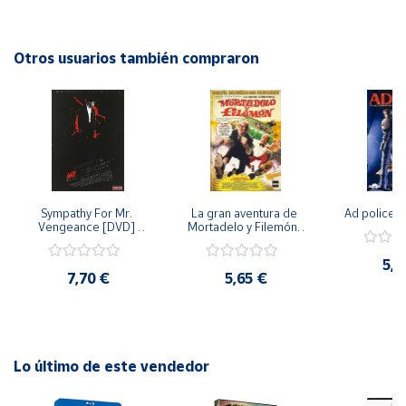
aventuras de Elmo, Big Bird, Cookie Monster y todos los
inolvidables personajes de Plaza Sésamo! Perfecto para
Cuenta
pasar momentos de calidad en familia.
Otros usuarios también compraron
Área
cliente
Ubicación
Sympathy For Mr. 
La gran aventura de 
Ad police 
Península
Vengeance [DVD] 
Mortadelo y Filemón/ 
y
[dvd] [2008]
10 años de Pendelton 
Baleares
[dvd] [2003]
5,2
7,70 €
5,65 €
Canarias,
Ceuta y
Melilla
Lo último de este vendedor