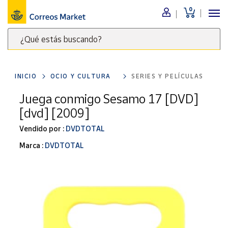
0
Menú
¿Qué estás buscando?
Nuestro
catálogo
Escribe
palabras
INICIO
OCIO Y CULTURA
SERIES Y PELÍCULAS
clave
Alimentación
para
Juega conmigo Sesamo 17 [DVD]
Bebidas
buscar
[dvd] [2009]
Ocio y cultura
productos
en
Vendido por :
DVDTOTAL
Juguetes y
juegos
Correos
Marca :
DVDTOTAL
Market
Libros y
.
revistas
Merchandising
y regalos
Tienda de
Correos