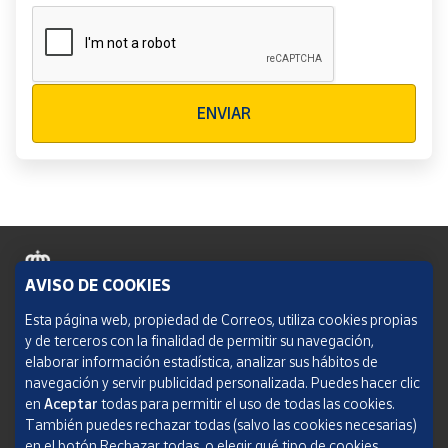
Verificación reCAPTCHA
ENVIAR
AVISO DE COOKIES
Política de cookies
Esta página web, propiedad de Correos, utiliza cookies propias
y de terceros con la finalidad de permitir su navegación,
Aviso legal
elaborar información estadística, analizar sus hábitos de
navegación y servir publicidad personalizada. Puedes hacer clic
Condiciones del servicio
en
Aceptar
todas para permitir el uso de todas las cookies.
También puedes rechazar todas (salvo las cookies necesarias)
Política de Privacidad Web
en el botón Rechazar todas, o elegir qué tipo de cookies