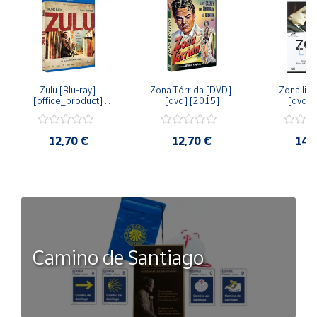
Zulu [Blu-ray] 
Zona Tórrida [DVD] 
Zona libr
[office_product] 
[dvd] [2015]
[dvd] 
[2015]
12,70 €
12,70 €
14,
Camino de Santiago