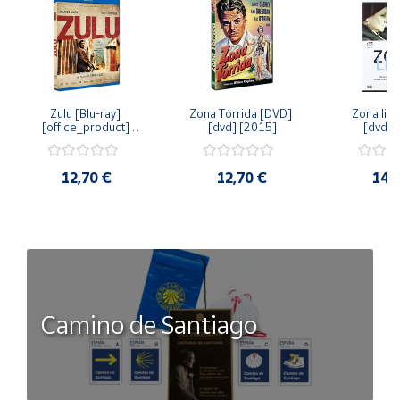
Zulu [Blu-ray] 
Zona Tórrida [DVD] 
Zona libr
[office_product] 
[dvd] [2015]
[dvd] 
[2015]
12,70 €
12,70 €
14,
Camino de Santiago