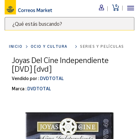
0
Menú
¿Qué estás buscando?
Nuestro
catálogo
Escribe
palabras
INICIO
OCIO Y CULTURA
SERIES Y PELÍCULAS
clave
Alimentación
para
Joyas Del Cine Independiente
Bebidas
buscar
[DVD] [dvd]
Ocio y cultura
productos
en
Vendido por :
DVDTOTAL
Juguetes y
juegos
Correos
Marca :
DVDTOTAL
Market
Libros y
.
revistas
Merchandising
y regalos
Tienda de
Correos