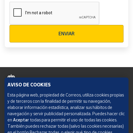
Verificación reCAPTCHA
ENVIAR
AVISO DE COOKIES
Política de cookies
Esta página web, propiedad de Correos, utiliza cookies propias
y de terceros con la finalidad de permitir su navegación,
Aviso legal
elaborar información estadística, analizar sus hábitos de
navegación y servir publicidad personalizada. Puedes hacer clic
Condiciones del servicio
en
Aceptar
todas para permitir el uso de todas las cookies.
También puedes rechazar todas (salvo las cookies necesarias)
Política de Privacidad Web
en el botón Rechazar todas, o elegir qué tipo de cookies