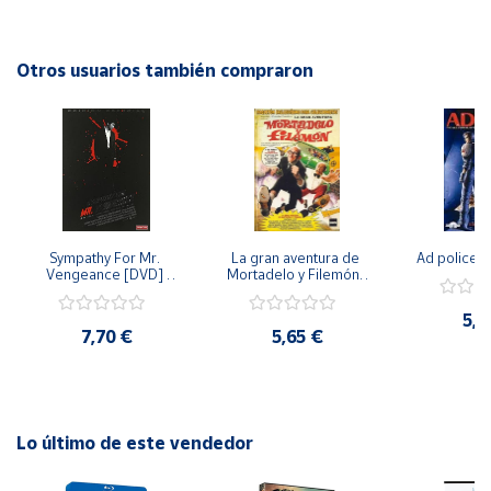
una opción ideal para los amantes del cine alternativo y
experimental. Sumérgete en un mundo de historias
Cuenta
auténticas y personajes únicos con "Joyas Del Cine
Otros usuarios también compraron
Independiente".
Área
cliente
Ubicación
Sympathy For Mr. 
La gran aventura de 
Ad police 
Península
Vengeance [DVD] 
Mortadelo y Filemón/ 
y
[dvd] [2008]
10 años de Pendelton 
Baleares
[dvd] [2003]
5,2
7,70 €
5,65 €
Canarias,
Ceuta y
Melilla
Lo último de este vendedor