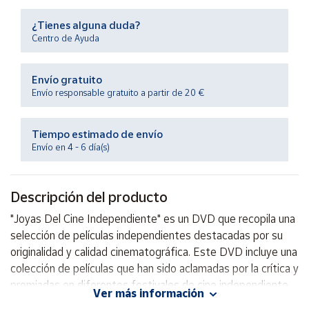
Productos
Solidarios
¿Tienes alguna duda?
Centro de Ayuda
Ayuda
Envío gratuito
Envío responsable gratuito a partir de 20 €
Centro
de ayuda
Tiempo estimado de envío
Contacto
Envío en 4 - 6 día(s)
Vendedores
Descripción del producto
Mapa de
"Joyas Del Cine Independiente" es un DVD que recopila una
vendedores
selección de películas independientes destacadas por su
Hazte
originalidad y calidad cinematográfica. Este DVD incluye una
vendedor
colección de películas que han sido aclamadas por la crítica y
premiadas en diferentes festivales de cine independiente.
Área
Ver más información
vendedor
Con una variedad de géneros y propuestas, este DVD es