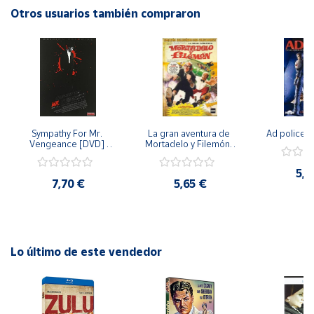
Otros usuarios también compraron
Cuenta
Área
cliente
Ubicación
Sympathy For Mr. 
La gran aventura de 
Ad police 
Vengeance [DVD] 
Mortadelo y Filemón/ 
[dvd] [2008]
10 años de Pendelton 
[dvd] [2003]
Península
5,2
y
7,70 €
5,65 €
Baleares
Canarias,
Ceuta y
Melilla
Lo último de este vendedor