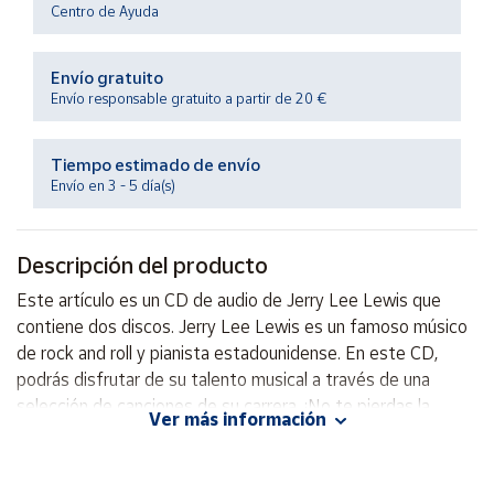
Productos
Centro de Ayuda
Solidarios
Envío gratuito
Ayuda
Envío responsable gratuito a partir de 20 €
Centro
Tiempo estimado de envío
de ayuda
Envío en 3 - 5 día(s)
Contacto
Descripción del producto
Vendedores
Este artículo es un CD de audio de Jerry Lee Lewis que
contiene dos discos. Jerry Lee Lewis es un famoso músico
Mapa de
de rock and roll y pianista estadounidense. En este CD,
vendedores
podrás disfrutar de su talento musical a través de una
Hazte
selección de canciones de su carrera. ¡No te pierdas la
Ver más información
vendedor
oportunidad de escuchar la música de este legendario
Área
artista en tu propio hogar!
vendedor