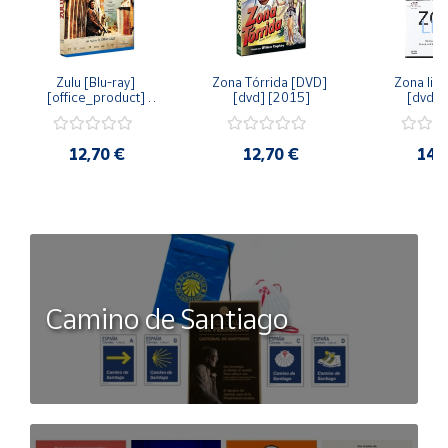
Zulu [Blu-ray] 
Zona Tórrida [DVD] 
Zona libr
[office_product] 
[dvd] [2015]
[dvd] 
[2015]
12,70 €
12,70 €
14,
Camino de Santiago