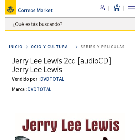
0
Menú
¿Qué estás buscando?
Nuestro
catálogo
Escribe
palabras
INICIO
OCIO Y CULTURA
SERIES Y PELÍCULAS
clave
Alimentación
para
Jerry Lee Lewis 2cd [audioCD]
Bebidas
buscar
Jerry Lee Lewis
Ocio y cultura
productos
en
Vendido por :
DVDTOTAL
Juguetes y
juegos
Correos
Marca :
DVDTOTAL
Market
Libros y
.
revistas
Merchandising
y regalos
Tienda de
Correos