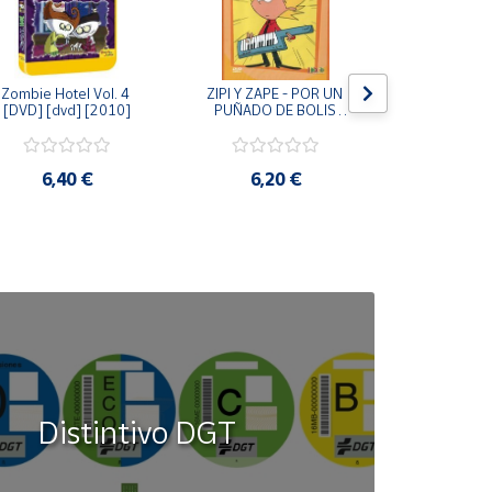
Zombie Hotel Vol. 4 
ZIPI Y ZAPE - POR UN 
Zipi y Z
[DVD] [dvd] [2010]
PUÑADO DE BOLIS 
¿Hermanitos.
[unknown_binding]
gracias! (D
[unknown_
6,40 €
6,20 €
9,2
Distintivo DGT