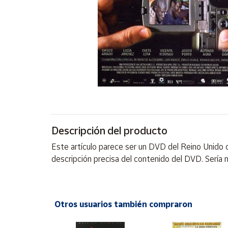
Artesanía
Oficina y
Papelería
Para Canarias,
Ceuta y Melilla
Más
populares
Bono
Descripción del producto
Cultural
Este artículo parece ser un DVD del Reino Unido co
Nuestros
descripción precisa del contenido del DVD. Sería
vendedores
Las
novedades
de Correos
Otros usuarios también compraron
Market