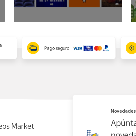
a
Pago seguro
Novedades
Apúnta
eos Market
noveda