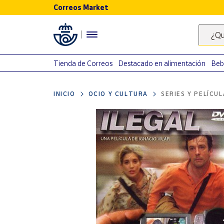
Correos Market
Menú
¿Qu
Nuestro
catálogo
Tienda de Correos
Destacado en alimentación
Beb
Alimentación
INICIO
OCIO Y CULTURA
SERIES Y PELÍCU
Bebidas
Ocio y cultura
Juguetes y
juegos
Libros y
revistas
Merchandising
y regalos
Tienda de
Correos