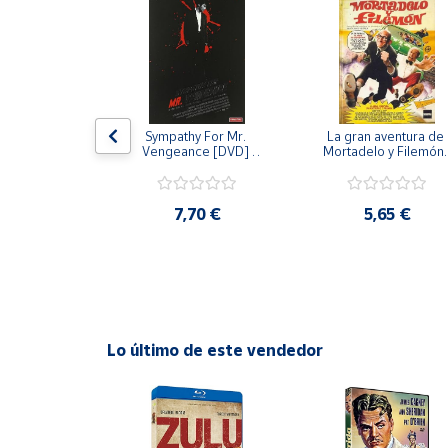
Productos
Solidarios
Ayuda
 [DVD] [dvd]
Sympathy For Mr. 
La gran aventura de 
Centro
Vengeance [DVD] 
Mortadelo y Filemón/
de ayuda
[dvd] [2008]
10 años de Pendelton
[dvd] [2003]
Contacto
,20 €
7,70 €
5,65 €
Vendedores
Mapa de
vendedores
Lo último de este vendedor
Hazte
vendedor
Área
vendedor