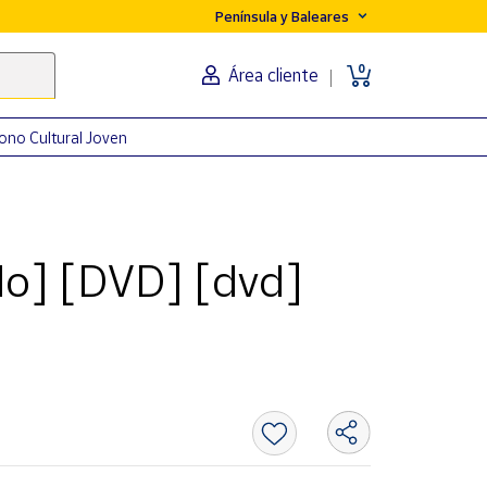
Península y Baleares
0
Área cliente
ono Cultural Joven
ido] [DVD] [dvd]