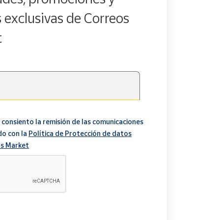
s exclusivas de Correos
t
 consiento la remisión de las comunicaciones
do con la
Política de Protección de datos
s Market
A