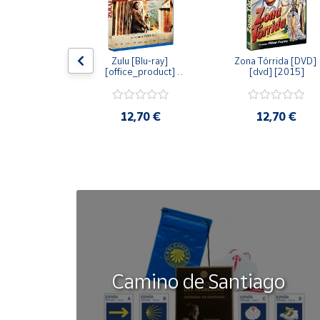
Cuenta
dy [Blu-ray] 
Zulu [Blu-ray] 
Zona Tórrida [DVD] 
ay] [2015]
[office_product] 
[dvd] [2015]
Área
[2015]
cliente
20 €
12,70 €
12,70 €
Ubicación
Península
y
Baleares
Canarias,
Ceuta y
Melilla
Camino de Santiago