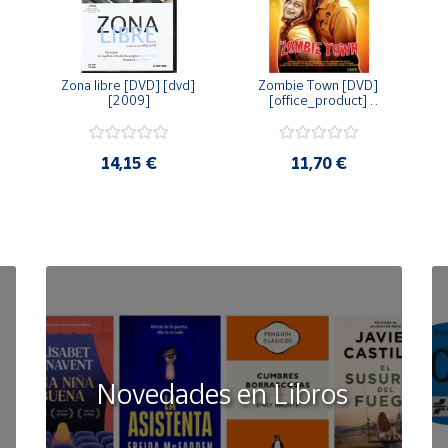
Zona libre [DVD] [dvd] 
Zombie Town [DVD] 
[2009]
[office_product] 
[2010]
14,15 €
11,70 €
Novedades en Libros