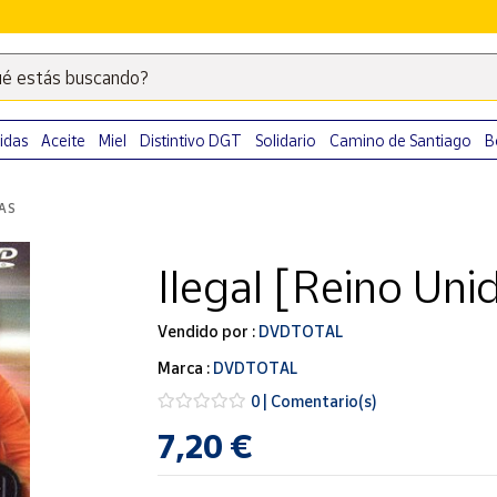
é estás buscando?
Escribe
palabras
clave
idas
Aceite
Miel
Distintivo DGT
Solidario
Camino de Santiago
B
para
buscar
LAS
productos
en
Ilegal [Reino Un
Correos
Market
.
Vendido por :
DVDTOTAL
Marca :
DVDTOTAL
0 | Comentario(s)
7,20 €