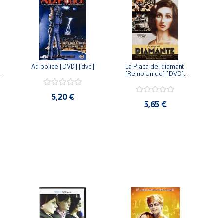
Ad police [DVD] [dvd]
La Plaça del diamant 
 
[Reino Unido] [DVD] 
 
[dvd]
5,20 €
5,65 €