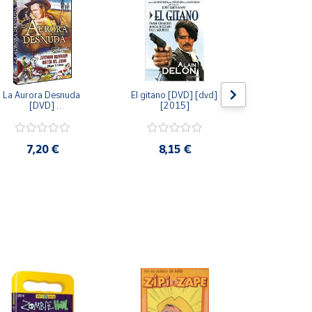
La Aurora Desnuda 
El gitano [DVD] [dvd] 
Pack: La C
[DVD] 
[2015]
Jersey + Sere
[unknown_binding] 
Algo Que Co
[2013]
ray] [blu_r
7,20 €
8,15 €
9,6