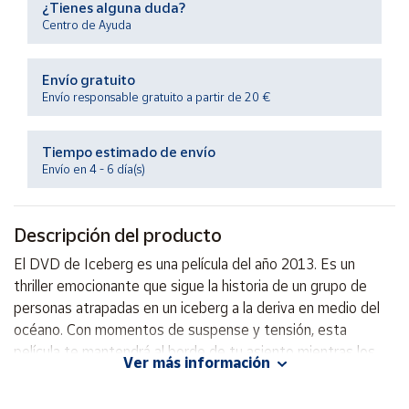
¿Tienes alguna duda?
Productos
Solidarios
Centro de Ayuda
Envío gratuito
Ayuda
Envío responsable gratuito a partir de 20 €
Centro
de ayuda
Tiempo estimado de envío
Envío en 4 - 6 día(s)
Contacto
Descripción del producto
Vendedores
El DVD de Iceberg es una película del año 2013. Es un
thriller emocionante que sigue la historia de un grupo de
Mapa de
vendedores
personas atrapadas en un iceberg a la deriva en medio del
océano. Con momentos de suspense y tensión, esta
Hazte
vendedor
película te mantendrá al borde de tu asiento mientras los
Ver más información
personajes luchan por sobrevivir en condiciones extremas.
Área
¡No te pierdas esta emocionante película llena de acción y
vendedor