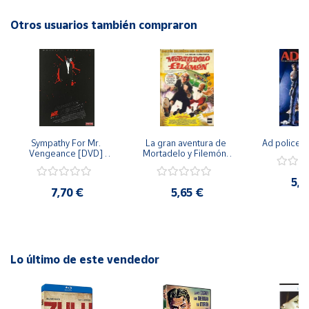
drama!
Otros usuarios también compraron
Cuenta
Área
cliente
Ubicación
Sympathy For Mr. 
La gran aventura de 
Ad police 
Vengeance [DVD] 
Mortadelo y Filemón/ 
Península
[dvd] [2008]
10 años de Pendelton 
[dvd] [2003]
y
5,2
Baleares
7,70 €
5,65 €
Canarias,
Ceuta y
Melilla
Lo último de este vendedor