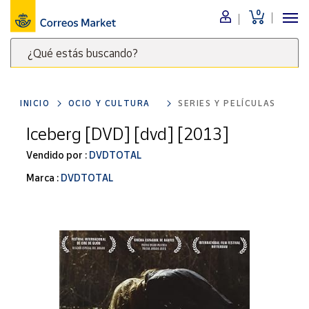
0
Menú
¿Qué estás buscando?
Nuestro
catálogo
Escribe
palabras
INICIO
OCIO Y CULTURA
SERIES Y PELÍCULAS
clave
Alimentación
para
Iceberg [DVD] [dvd] [2013]
Bebidas
buscar
Ocio y cultura
Vendido por :
DVDTOTAL
productos
en
Juguetes y
Marca :
DVDTOTAL
juegos
Correos
Market
Libros y
.
revistas
Merchandising
y regalos
Tienda de
Correos