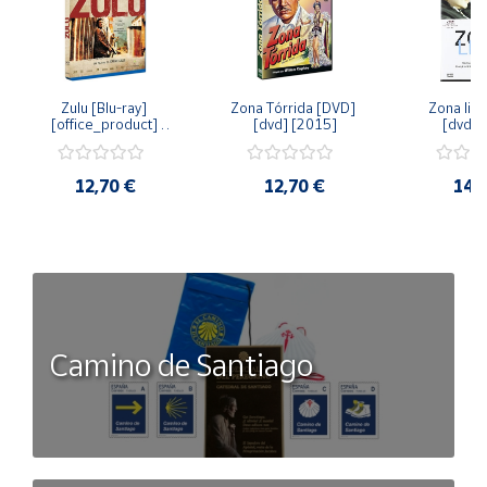
Zulu [Blu-ray] 
Zona Tórrida [DVD] 
Zona libr
[office_product] 
[dvd] [2015]
[dvd] 
[2015]
12,70 €
12,70 €
14,
Camino de Santiago