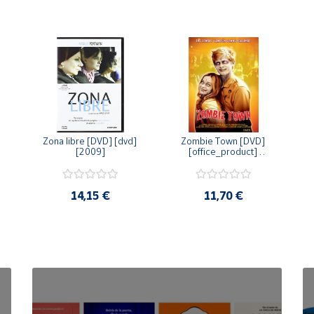
Zona libre [DVD] [dvd] 
Zombie Town [DVD] 
[2009]
[office_product] 
[2010]
14,15 €
11,70 €