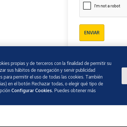
Verificación reCAPTCH
ENVIAR
kies propias y de terceros con la finalidad de permitir su
izar sus hábitos de navegación y servir publicidad
 para permitir el uso de todas las cookies. También
as) en el botón Rechazar todas, o elegir qué tipo de
opción
Configurar Cookies.
Puedes obtener más