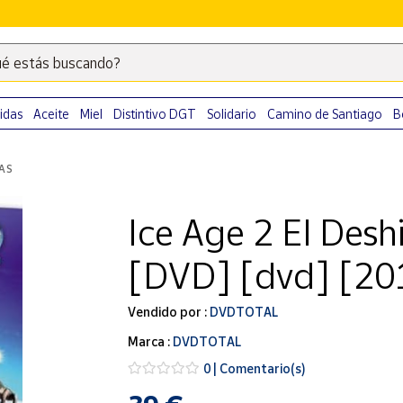
é estás buscando?
Escribe
palabras
clave
idas
Aceite
Miel
Distintivo DGT
Solidario
Camino de Santiago
B
para
buscar
LAS
productos
en
Ice Age 2 El Deshi
Correos
Market
[DVD] [dvd] [20
.
Vendido por :
DVDTOTAL
Marca :
DVDTOTAL
0 | Comentario(s)