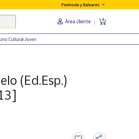
Península y Baleares
0
Área cliente
ono Cultural Joven
elo (Ed.Esp.)
13]