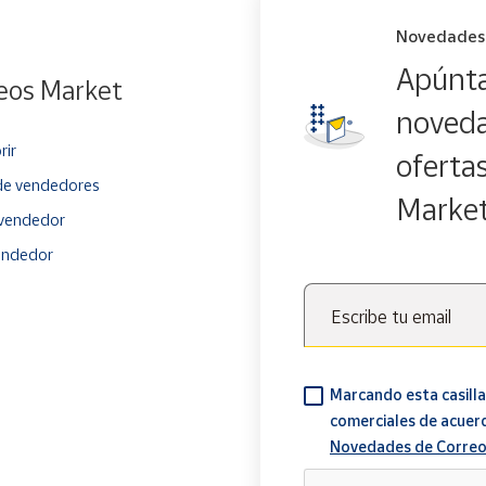
Novedades
Apúnta
eos Market
noveda
rir
oferta
e vendedores
Marke
vendedor
endedor
Escribe tu email
Marcando esta casilla
comerciales de acuer
Novedades de Correo