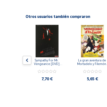
Productos
Solidarios
Otros usuarios también compraron
Ayuda
Centro
de ayuda
Contacto
 [DVD] [dvd]
Sympathy For Mr. 
La gran aventura de 
Vendedores
Vengeance [DVD] 
Mortadelo y Filemón/
[dvd] [2008]
10 años de Pendelton
[dvd] [2003]
Mapa de
,20 €
7,70 €
5,65 €
vendedores
Hazte
vendedor
Área
vendedor