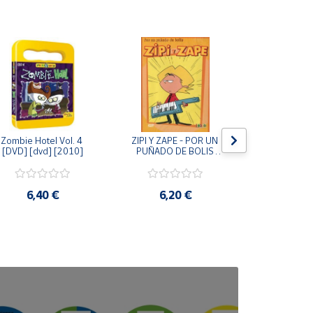
Zombie Hotel Vol. 4 
ZIPI Y ZAPE - POR UN 
Zipi y Z
[DVD] [dvd] [2010]
PUÑADO DE BOLIS 
¿Hermanitos.
[unknown_binding]
gracias! (D
[unknown_
6,40 €
6,20 €
9,2