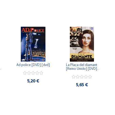
Ad police [DVD] [dvd]
La Plaça del diamant 
 
[Reino Unido] [DVD] 
 
[dvd]
5,20 €
5,65 €