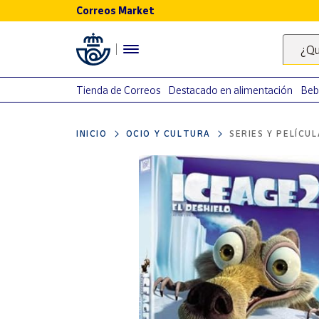
Correos Market
Menú
¿Qu
Nuestro
catálogo
Tienda de Correos
Destacado en alimentación
Beb
Alimentación
INICIO
OCIO Y CULTURA
SERIES Y PELÍCU
Bebidas
Ocio y cultura
Juguetes y
juegos
Libros y
revistas
Merchandising
y regalos
Tienda de
Correos