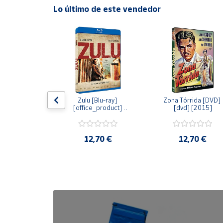
Lo último de este vendedor
Cuenta
Área
cliente
Ubicación
dy [Blu-ray] 
Zulu [Blu-ray] 
Zona Tórrida [DVD] 
ay] [2015]
[office_product] 
[dvd] [2015]
[2015]
Península
y
Baleares
20 €
12,70 €
12,70 €
Canarias,
Ceuta y
Melilla