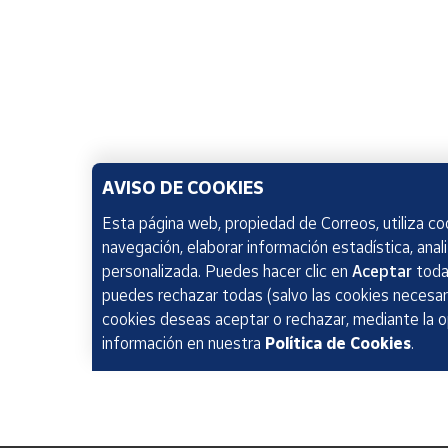
AVISO DE COOKIES
Esta página web, propiedad de Correos, utiliza coo
navegación, elaborar información estadística, anal
personalizada. Puedes hacer clic en
Aceptar
todas
puedes rechazar todas (salvo las cookies necesari
cookies deseas aceptar o rechazar, mediante la 
información en nuestra
Política de Cookies
.