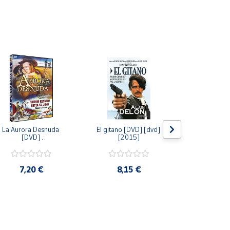
La Aurora Desnuda 
El gitano [DVD] [dvd] 
Pack: La C
[DVD] 
[2015]
Jersey + Sere
[unknown_binding] 
Algo Que Co
[2013]
ray] [blu_r
7,20 €
8,15 €
9,6