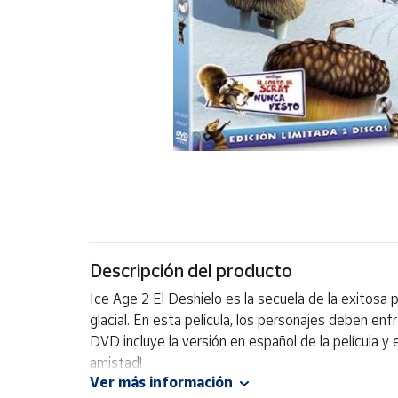
Artesanía
Oficina y
Papelería
Para Canarias,
Ceuta y Melilla
Más
populares
Bono
Cultural
Descripción del producto
Nuestros
vendedores
Ice Age 2 El Deshielo es la secuela de la exitosa 
Las
glacial. En esta película, los personajes deben en
novedades
DVD incluye la versión en español de la película y 
de Correos
Market
amistad!
Ver más información