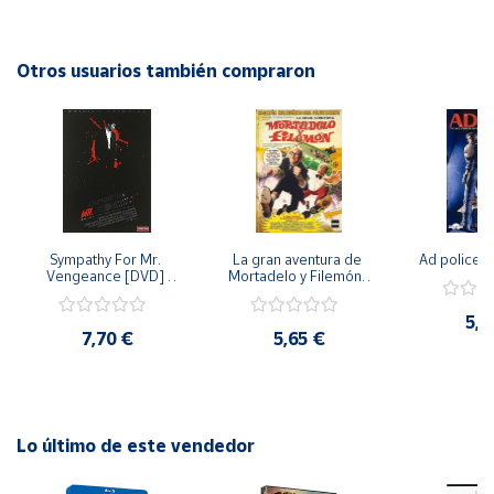
Sumérgete en las aguas del Atlántico Norte y descubre los
secretos detrás de uno de los momentos más
Cuenta
emblemáticos de la guerra naval.
Otros usuarios también compraron
Área
cliente
Ubicación
Sympathy For Mr. 
La gran aventura de 
Ad police 
Península
Vengeance [DVD] 
Mortadelo y Filemón/ 
y
[dvd] [2008]
10 años de Pendelton 
Baleares
[dvd] [2003]
5,2
7,70 €
5,65 €
Canarias,
Ceuta y
Melilla
Lo último de este vendedor