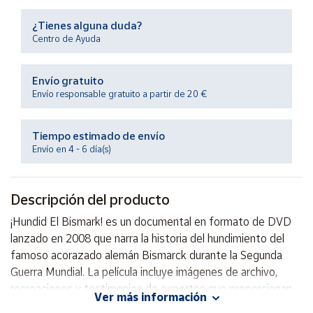
Productos
Solidarios
¿Tienes alguna duda?
Centro de Ayuda
Ayuda
Envío gratuito
Envío responsable gratuito a partir de 20 €
Centro
de ayuda
Tiempo estimado de envío
Contacto
Envío en 4 - 6 día(s)
Vendedores
Descripción del producto
Mapa de
¡Hundid El Bismark! es un documental en formato de DVD
vendedores
lanzado en 2008 que narra la historia del hundimiento del
Hazte
famoso acorazado alemán Bismarck durante la Segunda
vendedor
Guerra Mundial. La película incluye imágenes de archivo,
recreaciones y testimonios de expertos que proporcionan
Área
Ver más información
vendedor
una visión detallada de este importante evento histórico.