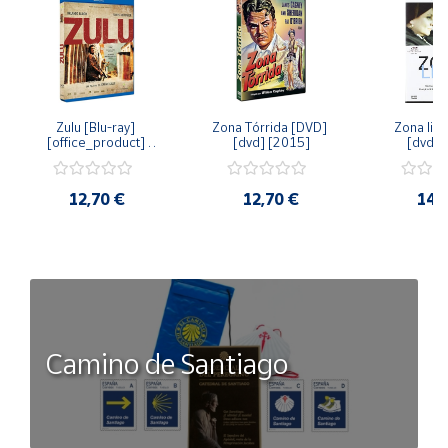
Zulu [Blu-ray] 
Zona Tórrida [DVD] 
Zona libr
[office_product] 
[dvd] [2015]
[dvd] 
[2015]
12,70 €
12,70 €
14,
Camino de Santiago