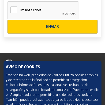
Verificación reCAPTCHA
ENVIAR
AVISO DE COOKIES
Política de cookies
Esta página web, propiedad de Correos, utiliza cookies propias
y de terceros con la finalidad de permitir su navegación,
Aviso legal
elaborar información estadística, analizar sus hábitos de
navegación y servir publicidad personalizada. Puedes hacer clic
Condiciones del servicio
en
Aceptar
todas para permitir el uso de todas las cookies.
También puedes rechazar todas (salvo las cookies necesarias)
Política de Privacidad Web
en el botón Rechazar todas, o elegir qué tipo de cookies