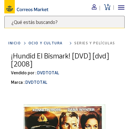
0
Menú
¿Qué estás buscando?
Nuestro
catálogo
Escribe
palabras
INICIO
OCIO Y CULTURA
SERIES Y PELÍCULAS
clave
Alimentación
para
¡Hundid El Bismark! [DVD] [dvd]
Bebidas
buscar
[2008]
Ocio y cultura
productos
en
Vendido por :
DVDTOTAL
Juguetes y
juegos
Correos
Marca :
DVDTOTAL
Market
Libros y
.
revistas
Merchandising
y regalos
Tienda de
Correos