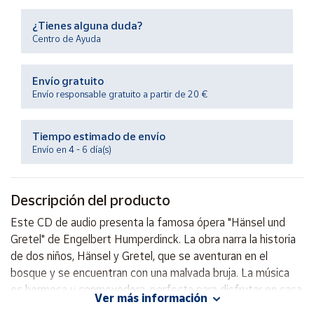
Productos
Solidarios
¿Tienes alguna duda?
Centro de Ayuda
Ayuda
Envío gratuito
Envío responsable gratuito a partir de 20 €
Centro
de ayuda
Tiempo estimado de envío
Contacto
Envío en 4 - 6 día(s)
Vendedores
Descripción del producto
Mapa de
Este CD de audio presenta la famosa ópera "Hänsel und
vendedores
Gretel" de Engelbert Humperdinck. La obra narra la historia
Hazte
de dos niños, Hänsel y Gretel, que se aventuran en el
vendedor
bosque y se encuentran con una malvada bruja. La música
es hermosa y conmovedora, perfecta para disfrutar en casa
Área
Ver más información
vendedor
o en cualquier otro lugar. ¡Una joya para los amantes de la