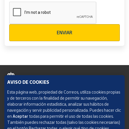
Verificación reCAPTCHA
ENVIAR
AVISO DE COOKIES
Política de cookies
Esta página web, propiedad de Correos, utiliza cookies propias
y de terceros con la finalidad de permitir su navegación,
Aviso legal
elaborar información estadística, analizar sus hábitos de
navegación y servir publicidad personalizada. Puedes hacer clic
Condiciones del servicio
en
Aceptar
todas para permitir el uso de todas las cookies.
También puedes rechazar todas (salvo las cookies necesarias)
Política de Privacidad Web
en el botón Rechazar todas, o elegir qué tipo de cookies