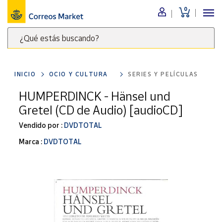
0
Menú
¿Qué estás buscando?
Nuestro
catálogo
Escribe
palabras
INICIO
OCIO Y CULTURA
SERIES Y PELÍCULAS
clave
Alimentación
para
HUMPERDINCK - Hänsel und
Bebidas
buscar
Gretel (CD de Audio) [audioCD]
Ocio y cultura
productos
en
Vendido por :
DVDTOTAL
Juguetes y
juegos
Correos
Marca :
DVDTOTAL
Market
Libros y
.
revistas
Merchandising
y regalos
Tienda de
Correos