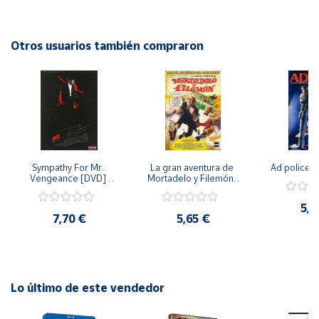
ópera y la música clásica!
Cuenta
Otros usuarios también compraron
Área
cliente
Ubicación
Sympathy For Mr. 
La gran aventura de 
Ad police 
Península
Vengeance [DVD] 
Mortadelo y Filemón/ 
y
[dvd] [2008]
10 años de Pendelton 
Baleares
[dvd] [2003]
5,2
7,70 €
5,65 €
Canarias,
Ceuta y
Melilla
Lo último de este vendedor