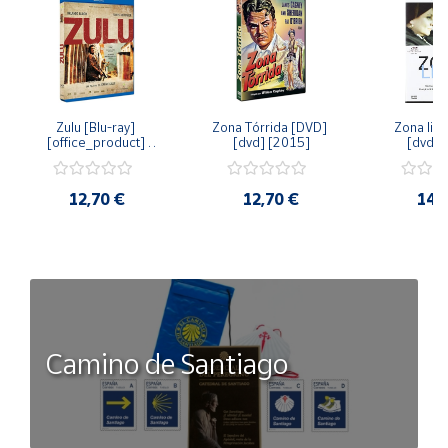
Zulu [Blu-ray] 
Zona Tórrida [DVD] 
Zona libr
[office_product] 
[dvd] [2015]
[dvd] 
[2015]
12,70 €
12,70 €
14,
Camino de Santiago