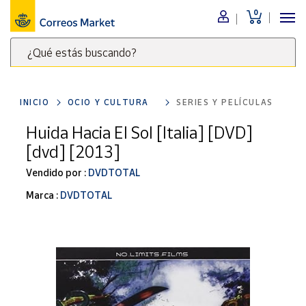
0
Menú
¿Qué estás buscando?
Nuestro
catálogo
Escribe
palabras
INICIO
OCIO Y CULTURA
SERIES Y PELÍCULAS
clave
Alimentación
para
Huida Hacia El Sol [Italia] [DVD]
Bebidas
buscar
[dvd] [2013]
Ocio y cultura
productos
en
Vendido por :
DVDTOTAL
Juguetes y
juegos
Correos
Marca :
DVDTOTAL
Market
Libros y
.
revistas
Merchandising
y regalos
Tienda de
Correos