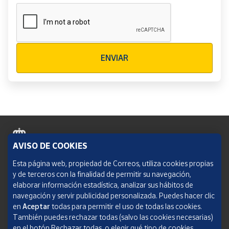
Verificación reCAPTCHA
ENVIAR
AVISO DE COOKIES
Política de cookies
Esta página web, propiedad de Correos, utiliza cookies propias
y de terceros con la finalidad de permitir su navegación,
Aviso legal
elaborar información estadística, analizar sus hábitos de
navegación y servir publicidad personalizada. Puedes hacer clic
Condiciones del servicio
en
Aceptar
todas para permitir el uso de todas las cookies.
También puedes rechazar todas (salvo las cookies necesarias)
Política de Privacidad Web
en el botón Rechazar todas, o elegir qué tipo de cookies