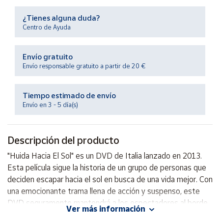
Productos
Solidarios
¿Tienes alguna duda?
Centro de Ayuda
Ayuda
Envío gratuito
Envío responsable gratuito a partir de 20 €
Centro
de ayuda
Tiempo estimado de envío
Contacto
Envío en 3 - 5 día(s)
Vendedores
Descripción del producto
Mapa de
"Huida Hacia El Sol" es un DVD de Italia lanzado en 2013.
vendedores
Esta película sigue la historia de un grupo de personas que
Hazte
deciden escapar hacia el sol en busca de una vida mejor. Con
vendedor
una emocionante trama llena de acción y suspenso, este
DVD seguramente mantendrá a los espectadores al borde
Área
Ver más información
vendedor
de sus asientos. ¡No te pierdas esta emocionante aventura