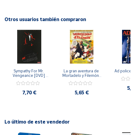
en DVD!
Cuenta
Otros usuarios también compraron
Área
cliente
Ubicación
Sympathy For Mr. 
La gran aventura de 
Ad police 
Península
Vengeance [DVD] 
Mortadelo y Filemón/ 
y
[dvd] [2008]
10 años de Pendelton 
Baleares
[dvd] [2003]
5,2
7,70 €
5,65 €
Canarias,
Ceuta y
Melilla
Lo último de este vendedor