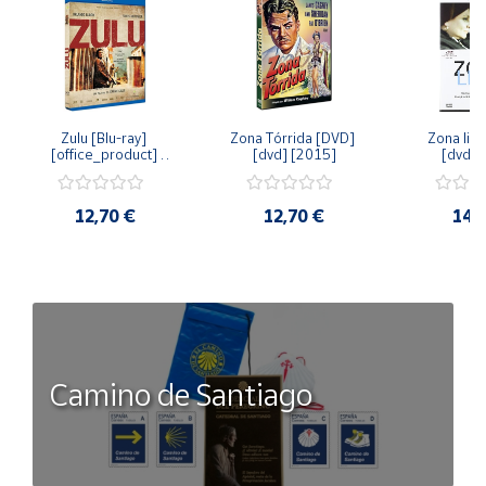
Zulu [Blu-ray] 
Zona Tórrida [DVD] 
Zona libr
[office_product] 
[dvd] [2015]
[dvd] 
[2015]
12,70 €
12,70 €
14,
Camino de Santiago