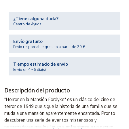
Productos
Solidarios
¿Tienes alguna duda?
Centro de Ayuda
Ayuda
Envío gratuito
Centro
de ayuda
Envío responsable gratuito a partir de 20 €
Contacto
Tiempo estimado de envío
Envío en 4 - 6 día(s)
Vendedores
Descripción del producto
Mapa de
vendedores
"Horror en la Mansión Fordyke" es un clásico del cine de
Hazte
terror de 1949 que sigue la historia de una familia que se
vendedor
muda a una mansión aparentemente encantada. Pronto
Área
descubren una serie de eventos misteriosos y
vendedor
perturbadores que los llevan a enfrentarse a un oscuro