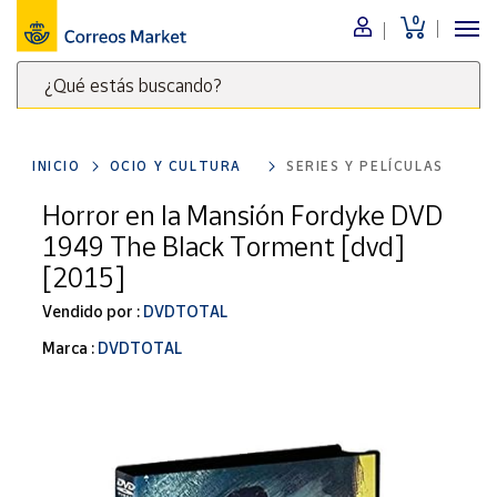
0
Menú
¿Qué estás buscando?
Nuestro
catálogo
Escribe
palabras
INICIO
OCIO Y CULTURA
SERIES Y PELÍCULAS
clave
Alimentación
para
Horror en la Mansión Fordyke DVD
Bebidas
buscar
1949 The Black Torment [dvd]
Ocio y cultura
productos
[2015]
en
Juguetes y
juegos
Correos
Vendido por :
DVDTOTAL
Market
Libros y
Marca :
DVDTOTAL
.
revistas
Merchandising
y regalos
Tienda de
Correos