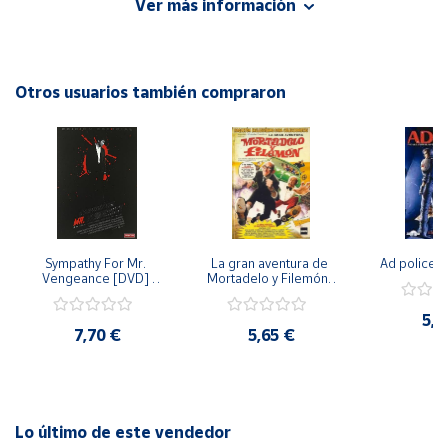
Ver más información
tormento. Esta película en formato DVD, lanzada en 2015,
promete mantener a los espectadores al borde de sus
Cuenta
asientos con su intrigante trama y sus escalofriantes
escenas. ¡No te pierdas esta emocionante película de terror
Otros usuarios también compraron
Área
que te dejará con los pelos de punta!
cliente
Ubicación
Península
y
Sympathy For Mr. 
La gran aventura de 
Ad police 
Baleares
Vengeance [DVD] 
Mortadelo y Filemón/ 
[dvd] [2008]
10 años de Pendelton 
Canarias,
[dvd] [2003]
5,2
Ceuta y
7,70 €
5,65 €
Melilla
Lo último de este vendedor