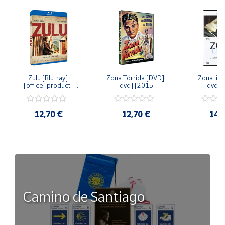
Zulu [Blu-ray] 
Zona Tórrida [DVD] 
Zona libr
[office_product] 
[dvd] [2015]
[dvd] 
[2015]
12,70 €
12,70 €
14,
Camino de Santiago