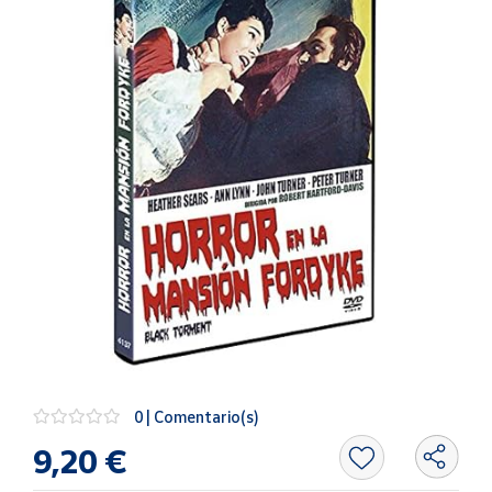
Artesanía
Oficina y
Papelería
Para Canarias,
Ceuta y Melilla
Más
populares
Bono
Cultural
Nuestros
vendedores
Las
novedades
0 | Comentario(s)
de Correos
Market
9,20 €