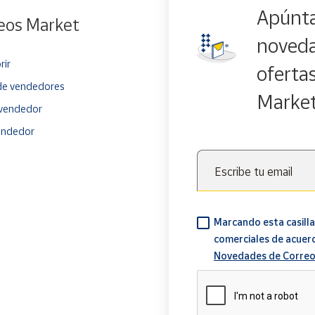
Apúnta
eos Market
noveda
rir
oferta
e vendedores
Marke
vendedor
endedor
Escribe tu email
Marcando esta casilla
comerciales de acuer
Novedades de Correo