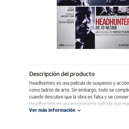
Artesanía
Oficina y
Papelería
Para Canarias,
Ceuta y Melilla
Más
populares
Bono
Descripción del producto
Cultural
Headhunters es una película de suspenso y acción 
Nuestros
como ladrón de arte. Sin embargo, todo se compli
vendedores
cuando descubre que la obra es falsa y se conviert
Las
Headhunters es una emocionante película que man
novedades
Ver más información
de Correos
Market