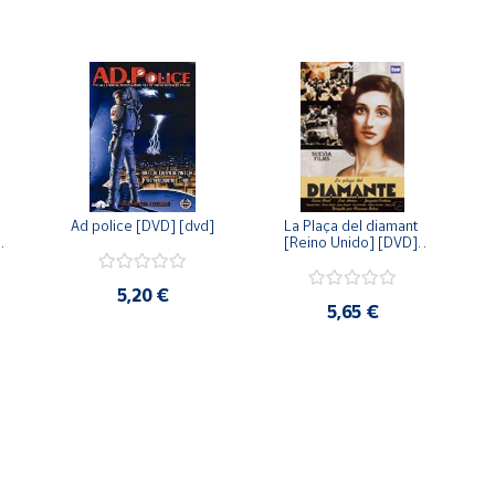
Ad police [DVD] [dvd]
La Plaça del diamant 
 
[Reino Unido] [DVD] 
 
[dvd]
5,20 €
5,65 €