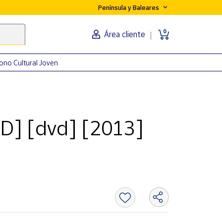
Península y Baleares
0
Área cliente
ono Cultural Joven
D] [dvd] [2013]