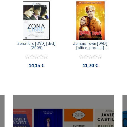
Zona libre [DVD] [dvd] 
Zombie Town [DVD] 
[2009]
[office_product] 
[2010]
14,15 €
11,70 €