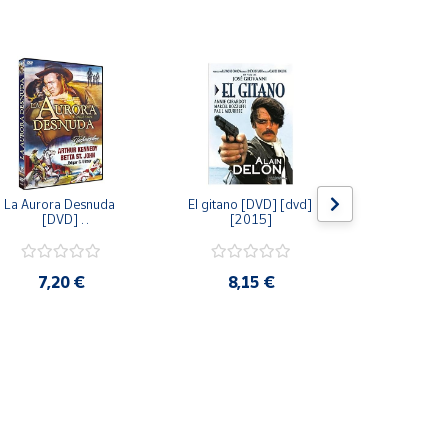
La Aurora Desnuda 
El gitano [DVD] [dvd] 
Pack: La C
[DVD] 
[2015]
Jersey + Sere
[unknown_binding] 
Algo Que Co
[2013]
ray] [blu_r
7,20 €
8,15 €
9,6