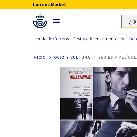
Correos Market
Menú
¿Qu
Nuestro
catálogo
Tienda de Correos
Destacado en alimentación
Beb
Alimentación
INICIO
OCIO Y CULTURA
SERIES Y PELÍCU
Bebidas
Ocio y cultura
Juguetes y
juegos
Libros y
revistas
Merchandising
y regalos
Tienda de
Correos