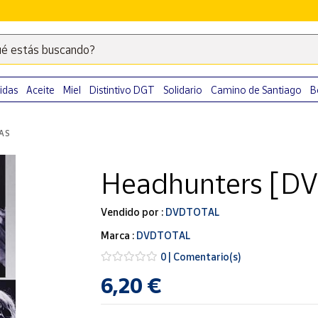
é estás buscando?
Escribe
palabras
clave
idas
Aceite
Miel
Distintivo DGT
Solidario
Camino de Santiago
B
para
buscar
LAS
productos
en
Headhunters [DV
Correos
Market
.
Vendido por :
DVDTOTAL
Marca :
DVDTOTAL
0 | Comentario(s)
6,20 €