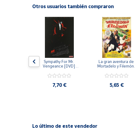
Productos
Otros usuarios también compraron
Solidarios
Ayuda
Centro
de ayuda
Contacto
 [DVD] [dvd]
Sympathy For Mr. 
La gran aventura de 
Vengeance [DVD] 
Mortadelo y Filemón/
[dvd] [2008]
10 años de Pendelton
[dvd] [2003]
Vendedores
,20 €
7,70 €
5,65 €
Mapa de
vendedores
Hazte
vendedor
Área
Lo último de este vendedor
vendedor