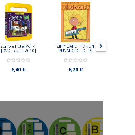
Zombie Hotel Vol. 4 
ZIPI Y ZAPE - POR UN 
Zipi y Z
[DVD] [dvd] [2010]
PUÑADO DE BOLIS 
¿Hermanitos.
[unknown_binding]
gracias! (D
[unknown_
6,40 €
6,20 €
9,2