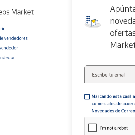
Apúnta
eos Market
noveda
rir
oferta
e vendedores
Marke
vendedor
endedor
Escribe tu email
Marcando esta casilla
comerciales de acuer
Novedades de Correo