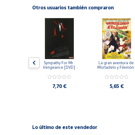
Productos
Otros usuarios también compraron
Solidarios
Ayuda
Centro
de ayuda
Contacto
 [DVD] [dvd]
Sympathy For Mr. 
La gran aventura de 
Vengeance [DVD] 
Mortadelo y Filemón/
[dvd] [2008]
10 años de Pendelton
[dvd] [2003]
Vendedores
,20 €
7,70 €
5,65 €
Mapa de
vendedores
Hazte
vendedor
Área
Lo último de este vendedor
vendedor