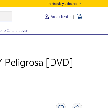
Península y Baleares
0
Área cliente
ono Cultural Joven
Y Peligrosa [DVD]