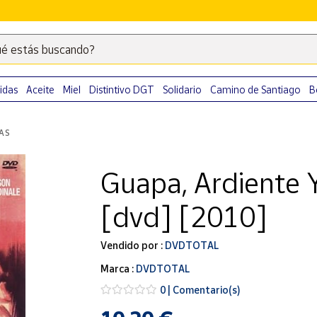
é estás buscando?
Escribe
palabras
clave
idas
Aceite
Miel
Distintivo DGT
Solidario
Camino de Santiago
B
para
buscar
LAS
productos
en
Guapa, Ardiente 
Correos
Market
[dvd] [2010]
.
Vendido por :
DVDTOTAL
Marca :
DVDTOTAL
0 | Comentario(s)