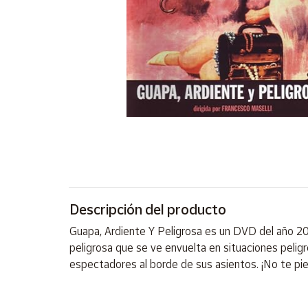
Artesanía
Oficina y
Papelería
Para Canarias,
Ceuta y Melilla
Más
populares
Bono
Cultural
Descripción del producto
Nuestros
vendedores
Guapa, Ardiente Y Peligrosa es un DVD del año 20
Las
peligrosa que se ve envuelta en situaciones peli
novedades
espectadores al borde de sus asientos. ¡No te pier
de Correos
Market