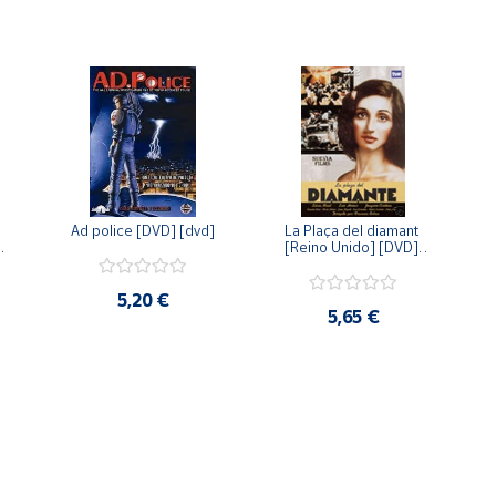
Ad police [DVD] [dvd]
La Plaça del diamant 
 
[Reino Unido] [DVD] 
 
[dvd]
5,20 €
5,65 €