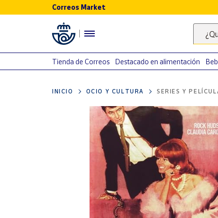
Correos Market
Menú
¿Qu
Nuestro
catálogo
Tienda de Correos
Destacado en alimentación
Beb
Alimentación
INICIO
OCIO Y CULTURA
SERIES Y PELÍCU
Bebidas
Ocio y cultura
Juguetes y
juegos
Libros y
revistas
Merchandising
y regalos
Tienda de
Correos