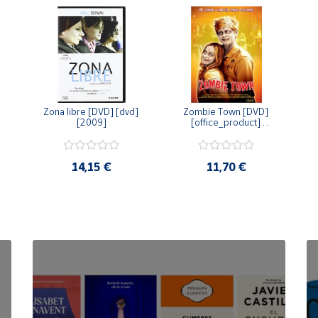
Zona libre [DVD] [dvd] 
Zombie Town [DVD] 
[2009]
[office_product] 
[2010]
14,15 €
11,70 €