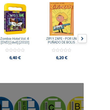
Zombie Hotel Vol. 4 
ZIPI Y ZAPE - POR UN 
Zipi y Z
[DVD] [dvd] [2010]
PUÑADO DE BOLIS 
¿Hermanitos.
[unknown_binding]
gracias! (D
[unknown_
6,40 €
6,20 €
9,2