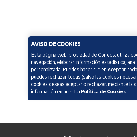
AVISO DE COOKIES
Esta página web, propiedad de Correos, utiliza coo
navegación, elaborar información estadística, anal
personalizada. Puedes hacer clic en
Aceptar
todas
puedes rechazar todas (salvo las cookies necesari
cookies deseas aceptar o rechazar, mediante la 
información en nuestra
Política de Cookies
.