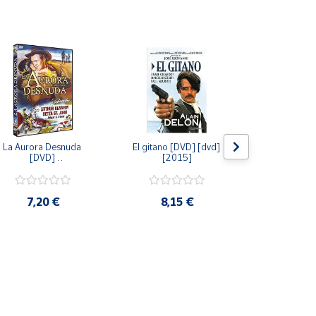
La Aurora Desnuda 
El gitano [DVD] [dvd] 
Pack: La C
[DVD] 
[2015]
Jersey + Sere
[unknown_binding] 
Algo Que Co
[2013]
ray] [blu_r
7,20 €
8,15 €
9,6