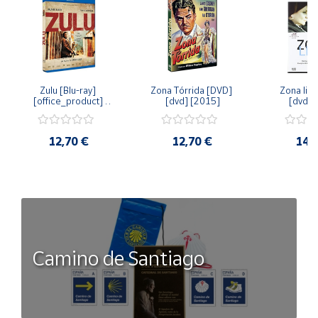
Zulu [Blu-ray] 
Zona Tórrida [DVD] 
Zona libr
[office_product] 
[dvd] [2015]
[dvd] 
[2015]
12,70 €
12,70 €
14,
Camino de Santiago