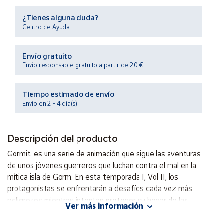
Productos
Solidarios
¿Tienes alguna duda?
Centro de Ayuda
Ayuda
Envío gratuito
Envío responsable gratuito a partir de 20 €
Centro
de ayuda
Tiempo estimado de envío
Contacto
Envío en 2 - 4 día(s)
Vendedores
Descripción del producto
Mapa de
Gormiti es una serie de animación que sigue las aventuras
vendedores
de unos jóvenes guerreros que luchan contra el mal en la
Hazte
mítica isla de Gorm. En esta temporada I, Vol II, los
vendedor
protagonistas se enfrentarán a desafíos cada vez más
peligrosos mientras intentan proteger su hogar de las
Área
Ver más información
vendedor
fuerzas oscuras que amenazan con destruirlo. Esta