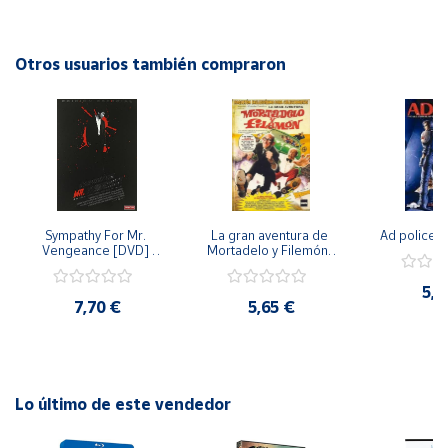
colección en DVD del año 2009 incluye una emocionante
continuación de la historia llena de acción, amistad y
Cuenta
valentía.
Otros usuarios también compraron
Área
cliente
Ubicación
Sympathy For Mr. 
La gran aventura de 
Ad police 
Península
Vengeance [DVD] 
Mortadelo y Filemón/ 
y
[dvd] [2008]
10 años de Pendelton 
Baleares
[dvd] [2003]
5,2
7,70 €
5,65 €
Canarias,
Ceuta y
Melilla
Lo último de este vendedor