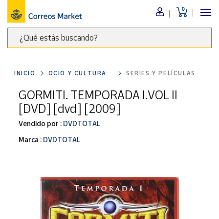
0
Menú
¿Qué estás buscando?
Nuestro
catálogo
Escribe
palabras
INICIO
OCIO Y CULTURA
SERIES Y PELÍCULAS
clave
Alimentación
para
GORMITI. TEMPORADA I.VOL II
Bebidas
buscar
[DVD] [dvd] [2009]
Ocio y cultura
productos
en
Vendido por :
DVDTOTAL
Juguetes y
juegos
Correos
Marca :
DVDTOTAL
Market
Libros y
.
revistas
Merchandising
y regalos
Tienda de
Correos