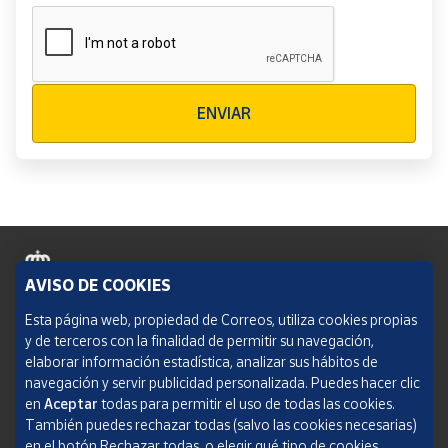
Verificación reCAPTCHA
ENVIAR
AVISO DE COOKIES
Política de cookies
Esta página web, propiedad de Correos, utiliza cookies propias
y de terceros con la finalidad de permitir su navegación,
Aviso legal
elaborar información estadística, analizar sus hábitos de
navegación y servir publicidad personalizada. Puedes hacer clic
Condiciones del servicio
en
Aceptar
todas para permitir el uso de todas las cookies.
También puedes rechazar todas (salvo las cookies necesarias)
Política de Privacidad Web
en el botón Rechazar todas, o elegir qué tipo de cookies