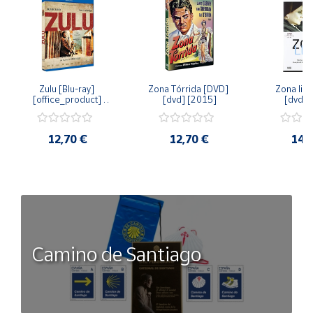
Zulu [Blu-ray] 
Zona Tórrida [DVD] 
Zona libr
[office_product] 
[dvd] [2015]
[dvd] 
[2015]
12,70 €
12,70 €
14,
Camino de Santiago