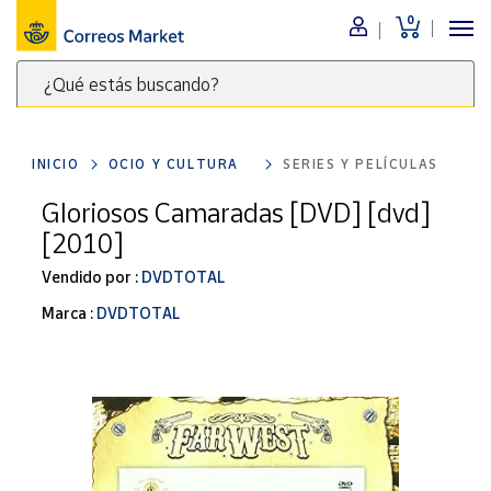
0
Menú
¿Qué estás buscando?
Nuestro
catálogo
Escribe
palabras
INICIO
OCIO Y CULTURA
SERIES Y PELÍCULAS
clave
Alimentación
para
Gloriosos Camaradas [DVD] [dvd]
Bebidas
buscar
[2010]
Ocio y cultura
productos
en
Vendido por :
DVDTOTAL
Juguetes y
juegos
Correos
Marca :
DVDTOTAL
Market
Libros y
.
revistas
Merchandising
y regalos
Tienda de
Correos