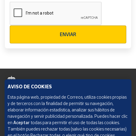
Verificación reCAPTCHA
ENVIAR
AVISO DE COOKIES
Política de cookies
Esta página web, propiedad de Correos, utiliza cookies propias
y de terceros con la finalidad de permitir su navegación,
Aviso legal
elaborar información estadística, analizar sus hábitos de
navegación y servir publicidad personalizada. Puedes hacer clic
Condiciones del servicio
en
Aceptar
todas para permitir el uso de todas las cookies.
También puedes rechazar todas (salvo las cookies necesarias)
Política de Privacidad Web
en el botón Rechazar todas, o elegir qué tipo de cookies