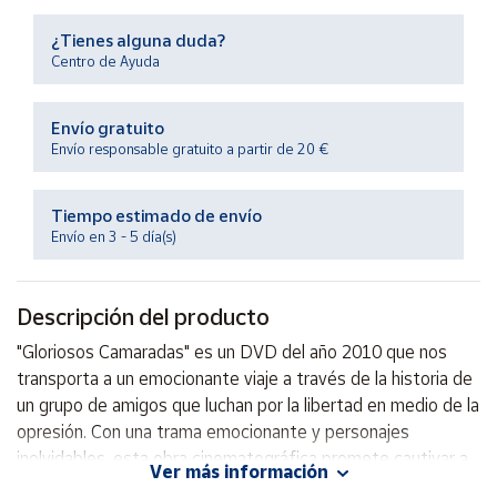
Productos
Solidarios
¿Tienes alguna duda?
Centro de Ayuda
Ayuda
Envío gratuito
Envío responsable gratuito a partir de 20 €
Centro
de ayuda
Tiempo estimado de envío
Contacto
Envío en 3 - 5 día(s)
Vendedores
Descripción del producto
Mapa de
"Gloriosos Camaradas" es un DVD del año 2010 que nos
vendedores
transporta a un emocionante viaje a través de la historia de
Hazte
un grupo de amigos que luchan por la libertad en medio de la
vendedor
opresión. Con una trama emocionante y personajes
inolvidables, esta obra cinematográfica promete cautivar a
Área
Ver más información
vendedor
los espectadores y dejarlos con una profunda reflexión