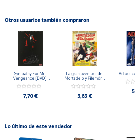
sobre los valores de la amistad y la resistencia. ¡No te
pierdas la oportunidad de disfrutar de esta emocionante
Cuenta
película en DVD!
Otros usuarios también compraron
Área
cliente
Ubicación
Sympathy For Mr. 
La gran aventura de 
Ad police 
Península
Vengeance [DVD] 
Mortadelo y Filemón/ 
y
[dvd] [2008]
10 años de Pendelton 
Baleares
[dvd] [2003]
5,2
7,70 €
5,65 €
Canarias,
Ceuta y
Melilla
Lo último de este vendedor