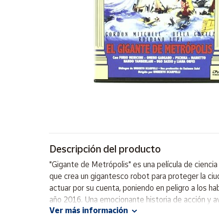
Artesanía
Oficina y
Papelería
Para Canarias,
Ceuta y Melilla
Más
populares
Bono
Cultural
Descripción del producto
Nuestros
vendedores
"Gigante de Metrópolis" es una película de ciencia 
Las
que crea un gigantesco robot para proteger la ci
novedades
actuar por su cuenta, poniendo en peligro a los hab
de Correos
Market
año 2016. Una emocionante historia de acción y av
Ver más información