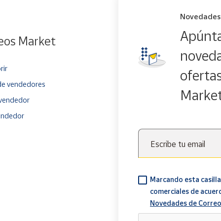
Novedades
Apúnta
eos Market
noveda
rir
oferta
e vendedores
Marke
vendedor
endedor
Escribe tu email
Marcando esta casilla
comerciales de acuer
Novedades de Correo