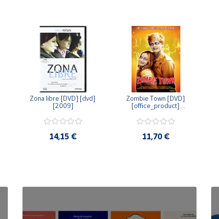
Zona libre [DVD] [dvd] 
Zombie Town [DVD] 
[2009]
[office_product] 
[2010]
14,15 €
11,70 €