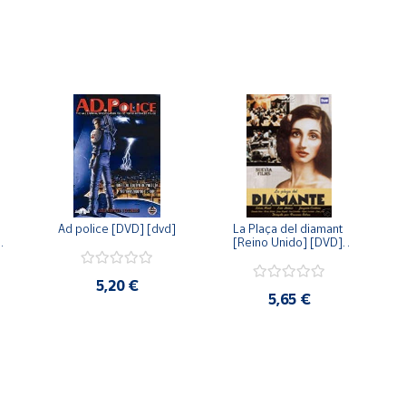
Ad police [DVD] [dvd]
La Plaça del diamant 
 
[Reino Unido] [DVD] 
 
[dvd]
5,20 €
5,65 €