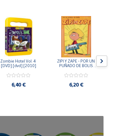
Zombie Hotel Vol. 4 
ZIPI Y ZAPE - POR UN 
Zipi y Z
[DVD] [dvd] [2010]
PUÑADO DE BOLIS 
¿Hermanitos.
[unknown_binding]
gracias! (D
[unknown_
6,40 €
6,20 €
9,2