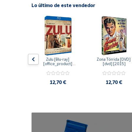
Lo último de este vendedor
Cuenta
Área
cliente
Ubicación
dy [Blu-ray] 
Zulu [Blu-ray] 
Zona Tórrida [DVD] 
ay] [2015]
[office_product] 
[dvd] [2015]
[2015]
Península
y
Baleares
20 €
12,70 €
12,70 €
Canarias,
Ceuta y
Melilla