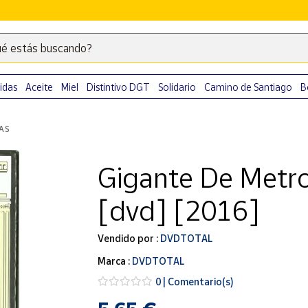
é estás buscando?
Escribe
palabras
clave
idas
Aceite
Miel
Distintivo DGT
Solidario
Camino de Santiago
B
para
buscar
LAS
productos
en
Gigante De Metro
Correos
Market
[dvd] [2016]
.
Vendido por :
DVDTOTAL
Marca :
DVDTOTAL
0 | Comentario(s)