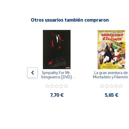
Productos
Solidarios
Otros usuarios también compraron
Ayuda
Centro
de ayuda
Contacto
 [DVD] [dvd]
Sympathy For Mr. 
La gran aventura de 
Vendedores
Vengeance [DVD] 
Mortadelo y Filemón/
[dvd] [2008]
10 años de Pendelton
[dvd] [2003]
Mapa de
,20 €
7,70 €
5,65 €
vendedores
Hazte
vendedor
Área
vendedor