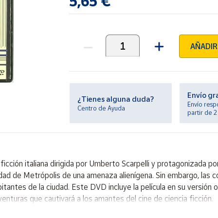
5,65 €
AÑADIR
Unidades
Envío gr
¿Tienes alguna duda?
Envío resp
Centro de Ayuda
partir de 
ficción italiana dirigida por Umberto Scarpelli y protagonizada por
udad de Metrópolis de una amenaza alienígena. Sin embargo, las 
itantes de la ciudad. Este DVD incluye la película en su versión o
enturas que cautivará a los amantes del cine de ciencia ficción.