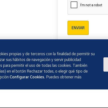
Verificación reCAPTCH
ENVIAR
kies propias y de terceros con la finalidad de permitir su
izar sus hábitos de navegación y servir publicidad
 para permitir el uso de todas las cookies. También
as) en el botón Rechazar todas, o elegir qué tipo de
opción
Configurar Cookies.
Puedes obtener más