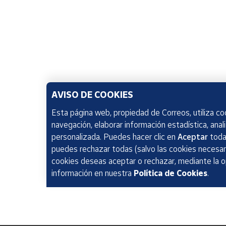
AVISO DE COOKIES
Esta página web, propiedad de Correos, utiliza coo
navegación, elaborar información estadística, anal
personalizada. Puedes hacer clic en
Aceptar
todas
puedes rechazar todas (salvo las cookies necesari
cookies deseas aceptar o rechazar, mediante la 
información en nuestra
Política de Cookies
.