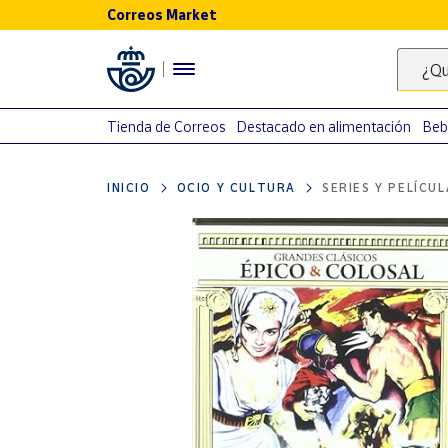
Correos Market
Menú
¿Qu
Nuestro
catálogo
Tienda de Correos
Destacado en alimentación
Beb
Alimentación
INICIO
OCIO Y CULTURA
SERIES Y PELÍCU
Bebidas
Ocio y cultura
Juguetes y
juegos
Libros y
revistas
Merchandising
y regalos
Tienda de
Correos