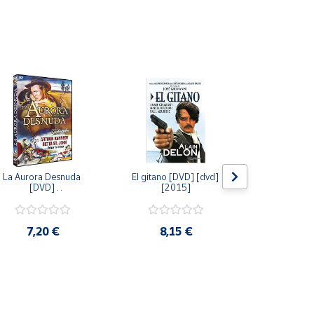
La Aurora Desnuda 
El gitano [DVD] [dvd] 
Pack: La C
[DVD] 
[2015]
Jersey + Sere
[unknown_binding] 
Algo Que Co
[2013]
ray] [blu_r
7,20 €
8,15 €
9,6