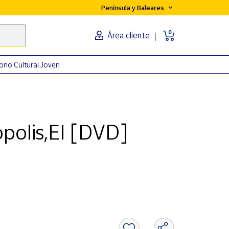
Península y Baleares
0
Área cliente
ono Cultural Joven
polis,El [DVD]