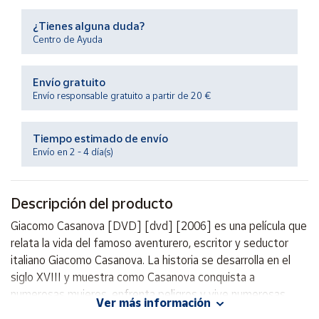
Productos
Solidarios
¿Tienes alguna duda?
Centro de Ayuda
Ayuda
Envío gratuito
Envío responsable gratuito a partir de 20 €
Centro
de ayuda
Tiempo estimado de envío
Contacto
Envío en 2 - 4 día(s)
Vendedores
Descripción del producto
Mapa de
Giacomo Casanova [DVD] [dvd] [2006] es una película que
vendedores
relata la vida del famoso aventurero, escritor y seductor
Hazte
italiano Giacomo Casanova. La historia se desarrolla en el
vendedor
siglo XVIII y muestra como Casanova conquista a
numerosas mujeres, enfrenta peligros y vive numerosas
Área
Ver más información
vendedor
aventuras en su búsqueda de amor y libertad. El DVD