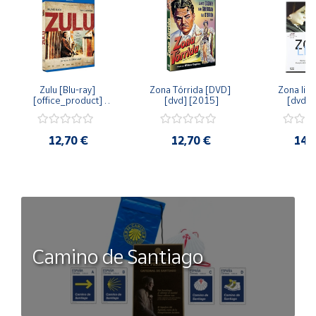
Zulu [Blu-ray] 
Zona Tórrida [DVD] 
Zona libr
[office_product] 
[dvd] [2015]
[dvd] 
[2015]
12,70 €
12,70 €
14,
Camino de Santiago