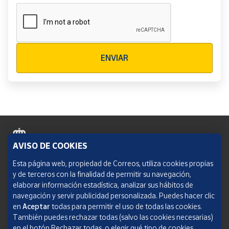
Verificación reCAPTCHA
ENVIAR
AVISO DE COOKIES
Política de cookies
Esta página web, propiedad de Correos, utiliza cookies propias
y de terceros con la finalidad de permitir su navegación,
Aviso legal
elaborar información estadística, analizar sus hábitos de
navegación y servir publicidad personalizada. Puedes hacer clic
Condiciones del servicio
en
Aceptar
todas para permitir el uso de todas las cookies.
También puedes rechazar todas (salvo las cookies necesarias)
Política de Privacidad Web
en el botón Rechazar todas, o elegir qué tipo de cookies