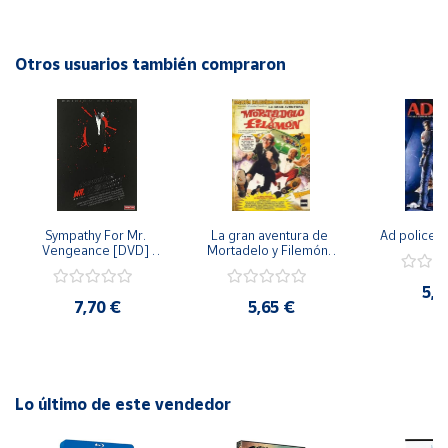
contiene imágenes de alta calidad y se lanzó en el año
2006.
Cuenta
Otros usuarios también compraron
Área
cliente
Ubicación
Sympathy For Mr. 
La gran aventura de 
Ad police 
Península
Vengeance [DVD] 
Mortadelo y Filemón/ 
y
[dvd] [2008]
10 años de Pendelton 
Baleares
[dvd] [2003]
5,2
7,70 €
5,65 €
Canarias,
Ceuta y
Melilla
Lo último de este vendedor