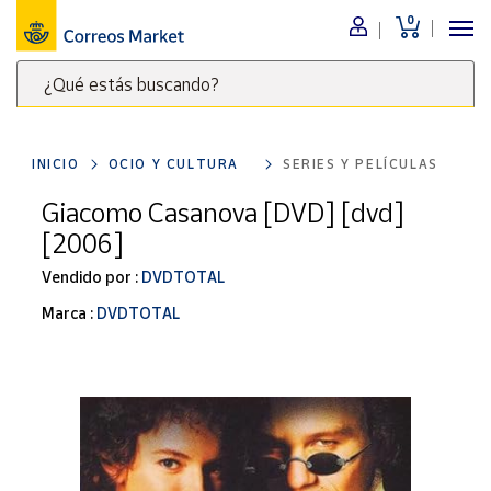
0
Menú
¿Qué estás buscando?
Nuestro
catálogo
Escribe
palabras
INICIO
OCIO Y CULTURA
SERIES Y PELÍCULAS
clave
Alimentación
para
Giacomo Casanova [DVD] [dvd]
Bebidas
buscar
[2006]
Ocio y cultura
productos
en
Vendido por :
DVDTOTAL
Juguetes y
juegos
Correos
Marca :
DVDTOTAL
Market
Libros y
.
revistas
Merchandising
y regalos
Tienda de
Correos