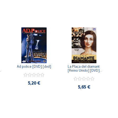
Ad police [DVD] [dvd]
La Plaça del diamant 
 
[Reino Unido] [DVD] 
 
[dvd]
5,20 €
5,65 €