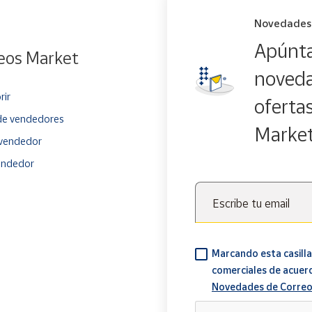
Novedades
Apúnta
eos Market
noveda
rir
oferta
e vendedores
Marke
vendedor
endedor
Escribe tu email
Marcando esta casilla
comerciales de acuer
Novedades de Correo