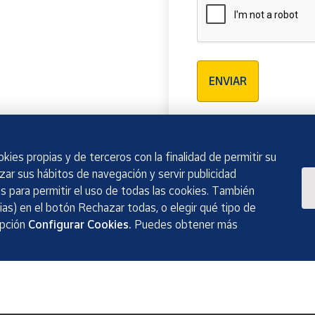
Verificación reCAPTCH
ENVIAR
kies propias y de terceros con la finalidad de permitir su
izar sus hábitos de navegación y servir publicidad
 para permitir el uso de todas las cookies. También
as) en el botón Rechazar todas, o elegir qué tipo de
opción
Configurar Cookies.
Puedes obtener más