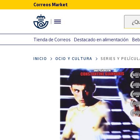
Correos Market
Menú
¿Qu
Nuestro
catálogo
Tienda de Correos
Destacado en alimentación
Beb
Alimentación
INICIO
OCIO Y CULTURA
SERIES Y PELÍCU
Bebidas
Ocio y cultura
Juguetes y
juegos
Libros y
revistas
Merchandising
y regalos
Tienda de
Correos