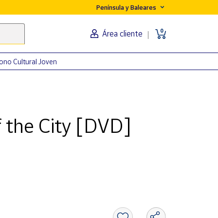
Península y Baleares
0
Área cliente
ono Cultural Joven
 the City [DVD]