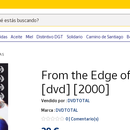
é estás buscando?
Escribe
palabras
clave
idas
Aceite
Miel
Distintivo DGT
Solidario
Camino de Santiago
B
para
buscar
LAS
productos
en
From the Edge of
Correos
Market
[dvd] [2000]
.
Vendido por :
DVDTOTAL
Marca :
DVDTOTAL
0 | Comentario(s)