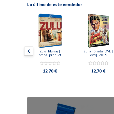
Lo último de este vendedor
Cuenta
Área
cliente
Ubicación
dy [Blu-ray] 
Zulu [Blu-ray] 
Zona Tórrida [DVD] 
ay] [2015]
[office_product] 
[dvd] [2015]
[2015]
Península
y
Baleares
20 €
12,70 €
12,70 €
Canarias,
Ceuta y
Melilla