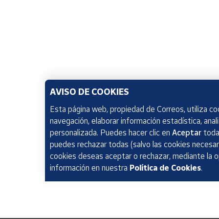
AVISO DE COOKIES
Esta página web, propiedad de Correos, utiliza coo
navegación, elaborar información estadística, anal
personalizada. Puedes hacer clic en
Aceptar
todas
puedes rechazar todas (salvo las cookies necesari
cookies deseas aceptar o rechazar, mediante la 
información en nuestra
Política de Cookies
.