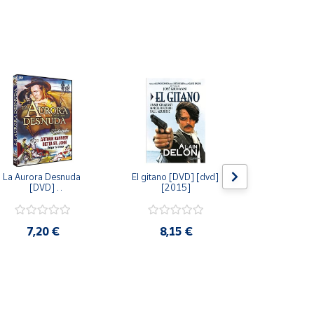
La Aurora Desnuda 
El gitano [DVD] [dvd] 
Pack: La C
[DVD] 
[2015]
Jersey + Sere
[unknown_binding] 
Algo Que Co
[2013]
ray] [blu_r
7,20 €
8,15 €
9,6