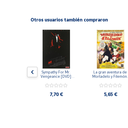
Productos
Solidarios
Otros usuarios también compraron
Ayuda
Centro
de ayuda
Contacto
 [DVD] [dvd]
Sympathy For Mr. 
La gran aventura de 
Vendedores
Vengeance [DVD] 
Mortadelo y Filemón/
[dvd] [2008]
10 años de Pendelton
[dvd] [2003]
Mapa de
,20 €
7,70 €
5,65 €
vendedores
Hazte
vendedor
Área
vendedor