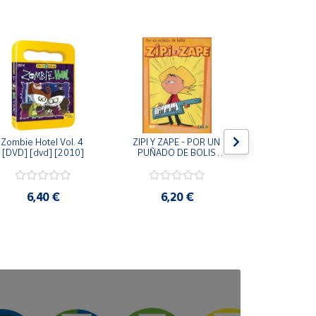
Zombie Hotel Vol. 4 
ZIPI Y ZAPE - POR UN 
Zipi y Z
[DVD] [dvd] [2010]
PUÑADO DE BOLIS 
¿Hermanitos.
[unknown_binding]
gracias! (D
[unknown_
6,40 €
6,20 €
9,2