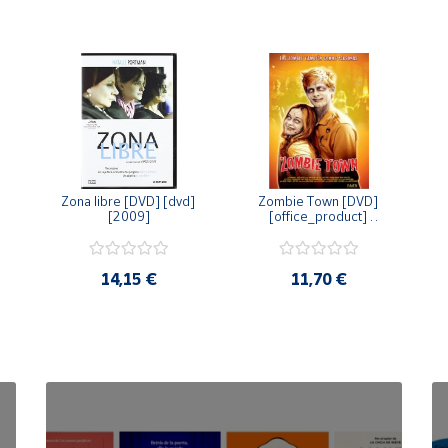
Zona libre [DVD] [dvd] 
Zombie Town [DVD] 
[2009]
[office_product] 
[2010]
14,15 €
11,70 €