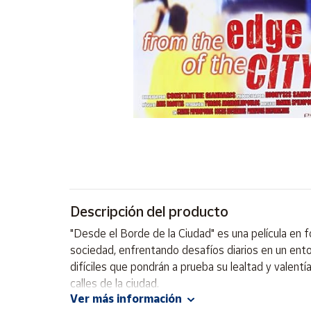
Artesanía
Oficina y
Papelería
Para Canarias,
Ceuta y Melilla
Más
populares
Bono
Cultural
Descripción del producto
Nuestros
vendedores
"Desde el Borde de la Ciudad" es una película en 
Las
sociedad, enfrentando desafíos diarios en un ento
novedades
difíciles que pondrán a prueba su lealtad y valentía
de Correos
Market
calles de la ciudad.
Ver más información