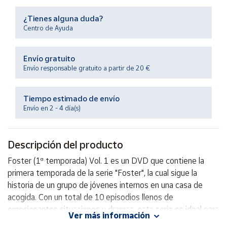
Productos
Solidarios
¿Tienes alguna duda?
Centro de Ayuda
Ayuda
Envío gratuito
Envío responsable gratuito a partir de 20 €
Centro
de ayuda
Tiempo estimado de envío
Contacto
Envío en 2 - 4 día(s)
Vendedores
Descripción del producto
Mapa de
Foster (1ª temporada) Vol. 1 es un DVD que contiene la
vendedores
primera temporada de la serie "Foster", la cual sigue la
Hazte
historia de un grupo de jóvenes internos en una casa de
vendedor
acogida. Con un total de 10 episodios llenos de
emocionantes situaciones y dramas, esta serie es ideal para
Área
Ver más información
vendedor
aquellos que disfrutan de historias con personajes realistas