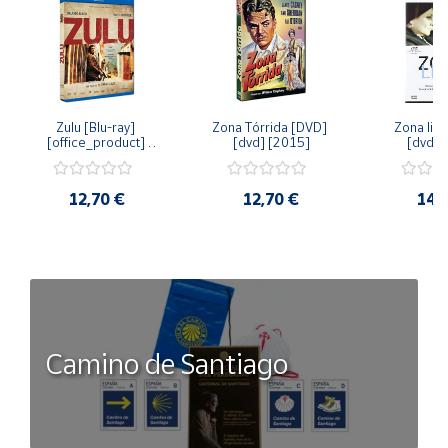
Zulu [Blu-ray] 
Zona Tórrida [DVD] 
Zona libr
[office_product] 
[dvd] [2015]
[dvd] 
[2015]
12,70 €
12,70 €
14,
Camino de Santiago