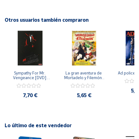
y situaciones cotidianas. Sumérgete en este cautivador
mundo lleno de personajes entrañables y vive junto a ellos
Cuenta
sus alegrías y desafíos. ¡No te pierdas la oportunidad de
Otros usuarios también compraron
disfrutar de esta increíble temporada en DVD!
Área
cliente
Ubicación
Sympathy For Mr. 
La gran aventura de 
Ad police 
Península
Vengeance [DVD] 
Mortadelo y Filemón/ 
y
[dvd] [2008]
10 años de Pendelton 
Baleares
[dvd] [2003]
5,2
7,70 €
5,65 €
Canarias,
Ceuta y
Melilla
Lo último de este vendedor