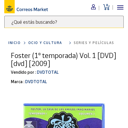
0
Menú
¿Qué estás buscando?
Nuestro
catálogo
Escribe
palabras
INICIO
OCIO Y CULTURA
SERIES Y PELÍCULAS
clave
Alimentación
para
Foster (1ª temporada) Vol. 1 [DVD]
Bebidas
buscar
[dvd] [2009]
Ocio y cultura
productos
en
Vendido por :
DVDTOTAL
Juguetes y
juegos
Correos
Marca :
DVDTOTAL
Market
Libros y
.
revistas
Merchandising
y regalos
Tienda de
Correos