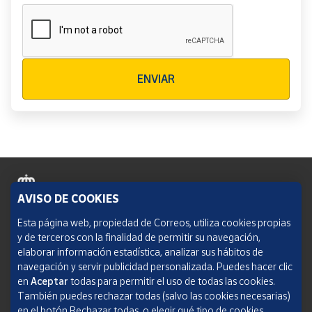
Verificación reCAPTCHA
ENVIAR
AVISO DE COOKIES
Política de cookies
Esta página web, propiedad de Correos, utiliza cookies propias
y de terceros con la finalidad de permitir su navegación,
Aviso legal
elaborar información estadística, analizar sus hábitos de
navegación y servir publicidad personalizada. Puedes hacer clic
Condiciones del servicio
en
Aceptar
todas para permitir el uso de todas las cookies.
También puedes rechazar todas (salvo las cookies necesarias)
Política de Privacidad Web
en el botón Rechazar todas, o elegir qué tipo de cookies