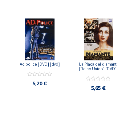
Ad police [DVD] [dvd]
La Plaça del diamant 
 
[Reino Unido] [DVD] 
 
[dvd]
5,20 €
5,65 €