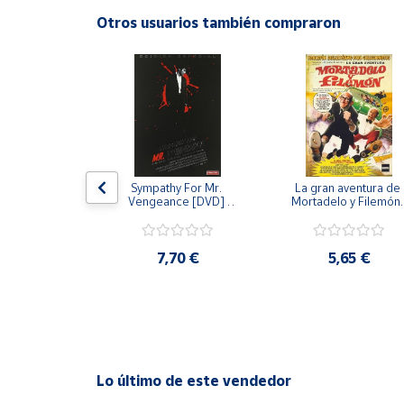
Productos
Otros usuarios también compraron
Solidarios
Ayuda
Centro
de ayuda
Contacto
 [DVD] [dvd]
Sympathy For Mr. 
La gran aventura de 
Vengeance [DVD] 
Mortadelo y Filemón/
[dvd] [2008]
10 años de Pendelton
[dvd] [2003]
Vendedores
,20 €
7,70 €
5,65 €
Mapa de
vendedores
Hazte
vendedor
Área
Lo último de este vendedor
vendedor