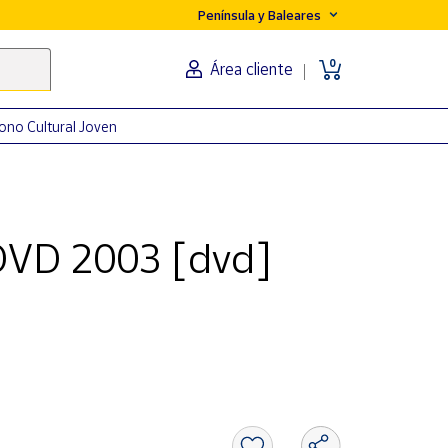
Península y Baleares
0
Área cliente
ono Cultural Joven
 DVD 2003 [dvd]