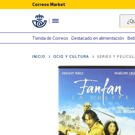
Correos Market
Menú
¿Qu
Nuestro
catálogo
Tienda de Correos
Destacado en alimentación
Beb
Alimentación
INICIO
OCIO Y CULTURA
SERIES Y PELÍCU
Bebidas
Ocio y cultura
Juguetes y
juegos
Libros y
revistas
Merchandising
y regalos
Tienda de
Correos