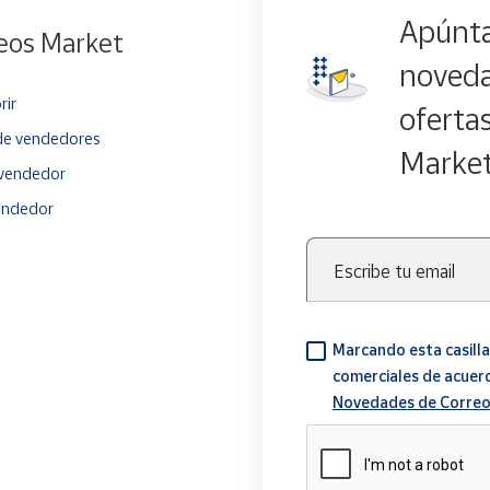
Apúnta
eos Market
noveda
rir
oferta
e vendedores
Marke
vendedor
endedor
Escribe tu email
Marcando esta casilla
comerciales de acuer
Novedades de Correo