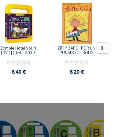
Zombie Hotel Vol. 4 
ZIPI Y ZAPE - POR UN 
Zipi y Z
[DVD] [dvd] [2010]
PUÑADO DE BOLIS 
¿Hermanitos.
[unknown_binding]
gracias! (D
[unknown_
6,40 €
6,20 €
9,2