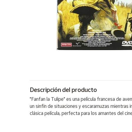
Artesanía
Oficina y
Papelería
Para Canarias,
Ceuta y Melilla
Más
populares
Bono
Cultural
Descripción del producto
Nuestros
vendedores
"Fanfan la Tulipe" es una película francesa de ave
Las
un sinfín de situaciones y escaramuzas mientras 
novedades
clásica película, perfecta para los amantes del cin
de Correos
Market