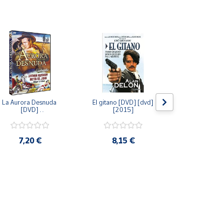
La Aurora Desnuda 
El gitano [DVD] [dvd] 
Pack: La C
[DVD] 
[2015]
Jersey + Sere
[unknown_binding] 
Algo Que Co
[2013]
ray] [blu_r
7,20 €
8,15 €
9,6