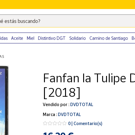
é estás buscando?
Escribe
palabras
clave
idas
Aceite
Miel
Distintivo DGT
Solidario
Camino de Santiago
B
para
buscar
LAS
productos
en
Fanfan la Tulipe
Correos
Market
[2018]
.
Vendido por :
DVDTOTAL
Marca :
DVDTOTAL
0 | Comentario(s)