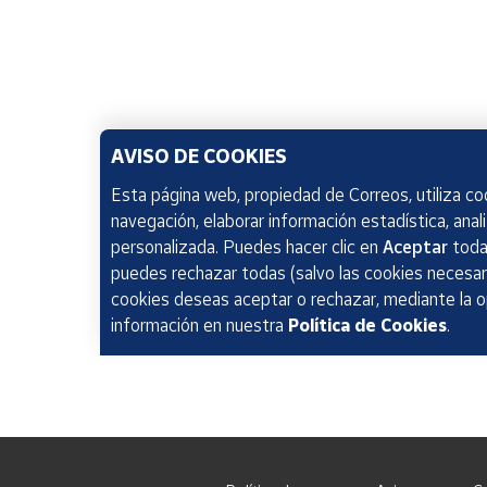
AVISO DE COOKIES
Esta página web, propiedad de Correos, utiliza coo
navegación, elaborar información estadística, anal
personalizada. Puedes hacer clic en
Aceptar
todas
puedes rechazar todas (salvo las cookies necesari
cookies deseas aceptar o rechazar, mediante la 
información en nuestra
Política de Cookies
.