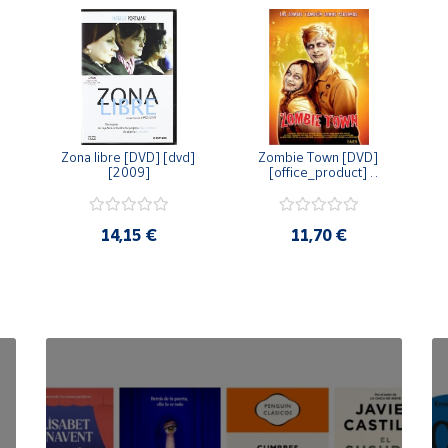
Zona libre [DVD] [dvd] 
Zombie Town [DVD] 
[2009]
[office_product] 
[2010]
14,15 €
11,70 €