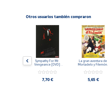
Productos
Solidarios
Otros usuarios también compraron
Ayuda
Centro
de ayuda
Contacto
 [DVD] [dvd]
Sympathy For Mr. 
La gran aventura de 
Vendedores
Vengeance [DVD] 
Mortadelo y Filemón/
[dvd] [2008]
10 años de Pendelton
[dvd] [2003]
Mapa de
,20 €
7,70 €
5,65 €
vendedores
Hazte
vendedor
Área
vendedor