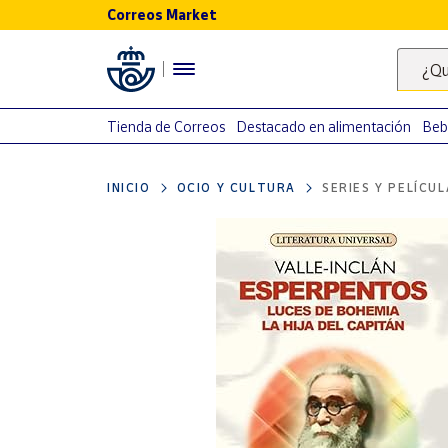
Correos Market
Menú
¿Qu
Nuestro
catálogo
Tienda de Correos
Destacado en alimentación
Beb
Alimentación
INICIO
OCIO Y CULTURA
SERIES Y PELÍCU
Bebidas
Ocio y cultura
Juguetes y
juegos
Libros y
revistas
Merchandising
y regalos
Tienda de
Correos