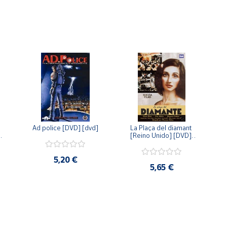
Ad police [DVD] [dvd]
La Plaça del diamant 
 
[Reino Unido] [DVD] 
 
[dvd]
5,20 €
5,65 €