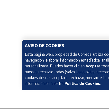
AVISO DE COOKIES
Esta página web, propiedad de Correos, utiliza coo
navegación, elaborar información estadística, anal
personalizada. Puedes hacer clic en
Aceptar
todas
puedes rechazar todas (salvo las cookies necesari
cookies deseas aceptar o rechazar, mediante la 
información en nuestra
Política de Cookies
.