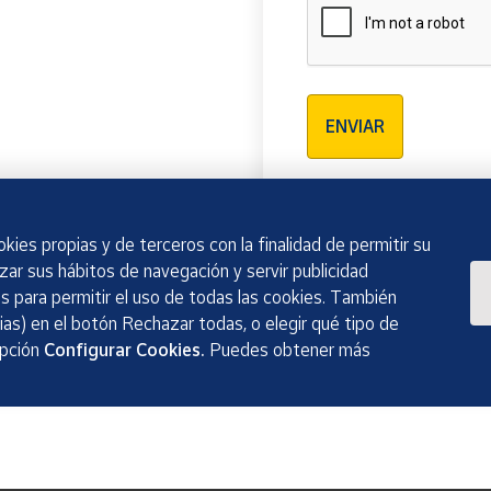
Verificación reCAPTCH
ENVIAR
kies propias y de terceros con la finalidad de permitir su
izar sus hábitos de navegación y servir publicidad
 para permitir el uso de todas las cookies. También
as) en el botón Rechazar todas, o elegir qué tipo de
opción
Configurar Cookies.
Puedes obtener más