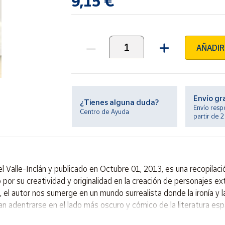
9,15 €
AÑADIR
Unidades
Envío gr
¿Tienes alguna duda?
Envío resp
Centro de Ayuda
partir de 
alle-Inclán y publicado en Octubre 01, 2013, es una recopilació
o por su creatividad y originalidad en la creación de personajes e
el autor nos sumerge en un mundo surrealista donde la ironía y la
an adentrarse en el lado más oscuro y cómico de la literatura esp