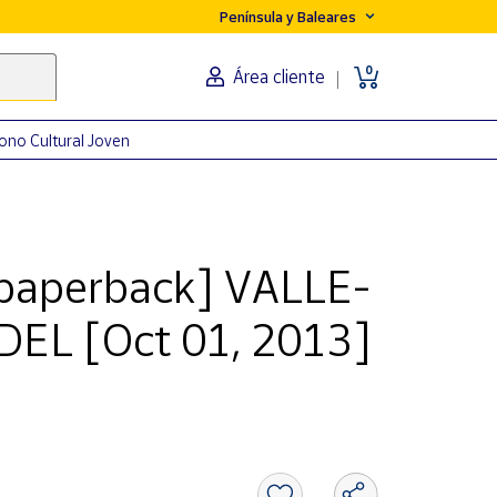
Península y Baleares
0
Área cliente
ono Cultural Joven
aperback] VALLE-
EL [Oct 01, 2013]