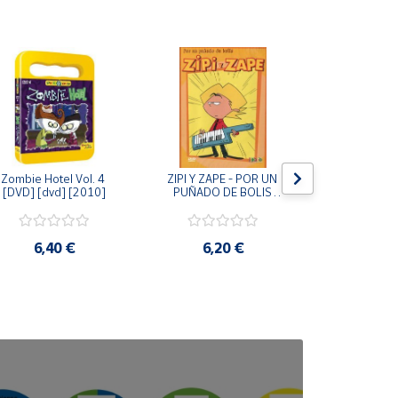
Zombie Hotel Vol. 4 
ZIPI Y ZAPE - POR UN 
Zipi y Z
[DVD] [dvd] [2010]
PUÑADO DE BOLIS 
¿Hermanitos.
[unknown_binding]
gracias! (D
[unknown_
6,40 €
6,20 €
9,2