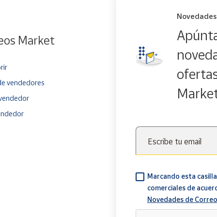
Novedades
Apúnta
eos Market
noveda
rir
oferta
e vendedores
Marke
vendedor
endedor
Escribe tu email
Marcando esta casilla
comerciales de acuer
Novedades de Correo