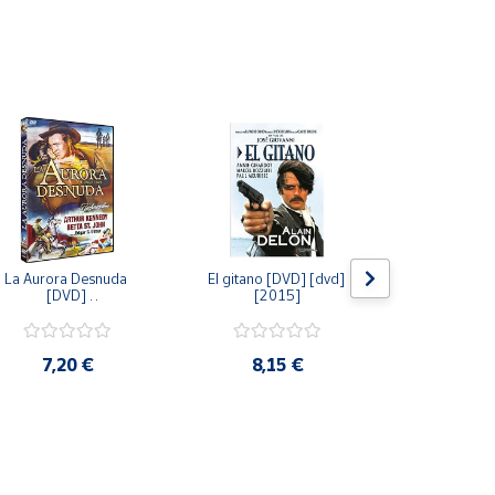
La Aurora Desnuda 
El gitano [DVD] [dvd] 
Pack: La C
[DVD] 
[2015]
Jersey + Sere
[unknown_binding] 
Algo Que Co
[2013]
ray] [blu_r
7,20 €
8,15 €
9,6