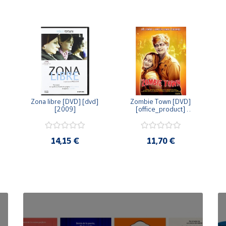
Zona libre [DVD] [dvd] 
Zombie Town [DVD] 
[2009]
[office_product] 
[2010]
14,15 €
11,70 €