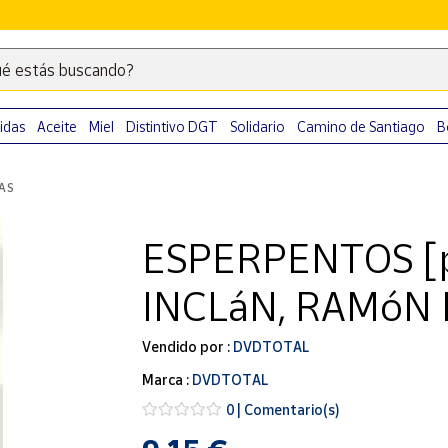
é estás buscando?
Escribe
palabras
clave
idas
Aceite
Miel
Distintivo DGT
Solidario
Camino de Santiago
B
para
buscar
LAS
productos
en
ESPERPENTOS [p
Correos
Market
INCLáN, RAMóN D
.
Vendido por :
DVDTOTAL
Marca :
DVDTOTAL
0 | Comentario(s)