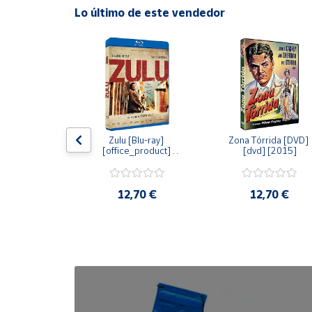
Lo último de este vendedor
Cuenta
Área
cliente
Ubicación
dy [Blu-ray] 
Zulu [Blu-ray] 
Zona Tórrida [DVD] 
ay] [2015]
[office_product] 
[dvd] [2015]
[2015]
Península
y
Baleares
20 €
12,70 €
12,70 €
Canarias,
Ceuta y
Melilla