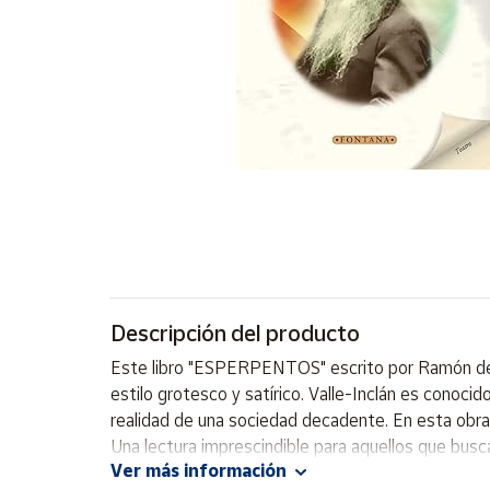
Artesanía
Oficina y
Papelería
Para Canarias,
Ceuta y Melilla
Más
populares
Bono
Cultural
Descripción del producto
Nuestros
vendedores
Este libro "ESPERPENTOS" escrito por Ramón del V
Las
estilo grotesco y satírico. Valle-Inclán es conocid
novedades
realidad de una sociedad decadente. En esta obra, 
de Correos
Market
Una lectura imprescindible para aquellos que busc
Ver más información