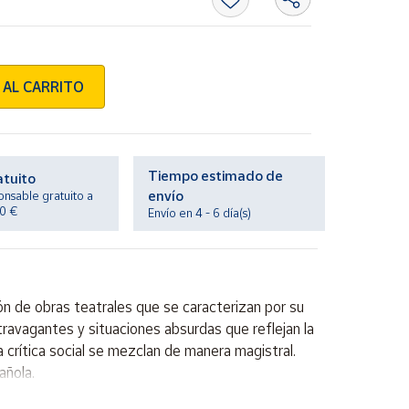
 AL CARRITO
Tiempo estimado de
atuito
envío
onsable gratuito a
20 €
Envío en 4 - 6 día(s)
n de obras teatrales que se caracterizan por su
xtravagantes y situaciones absurdas que reflejan la
 crítica social se mezclan de manera magistral.
añola.