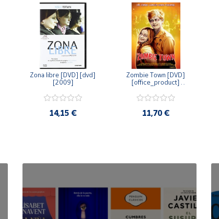
Zona libre [DVD] [dvd] 
Zombie Town [DVD] 
[2009]
[office_product] 
[2010]
14,15 €
11,70 €