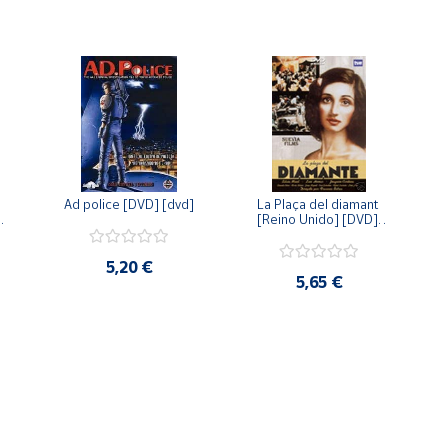
Ad police [DVD] [dvd]
La Plaça del diamant 
 
[Reino Unido] [DVD] 
 
[dvd]
5,20 €
5,65 €