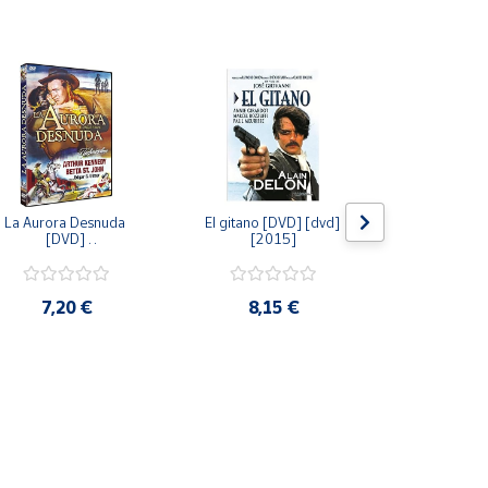
La Aurora Desnuda 
El gitano [DVD] [dvd] 
Pack: La C
[DVD] 
[2015]
Jersey + Sere
[unknown_binding] 
Algo Que Co
[2013]
ray] [blu_r
7,20 €
8,15 €
9,6