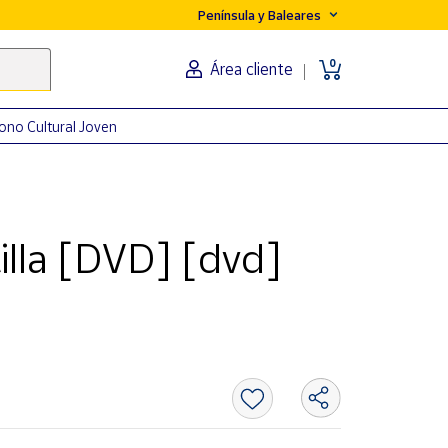
Península y Baleares
0
Área cliente
ono Cultural Joven
illa [DVD] [dvd]