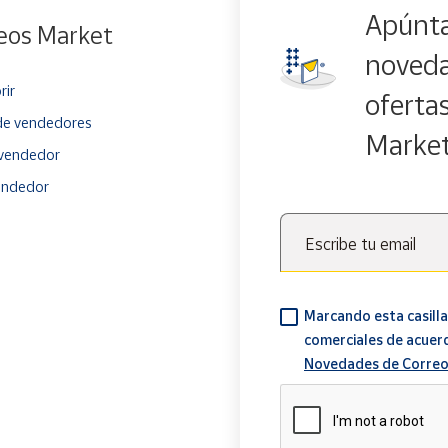
Apúnta
eos Market
noveda
rir
oferta
e vendedores
Marke
vendedor
endedor
Escribe tu email
Marcando esta casilla
comerciales de acuer
Novedades de Correo