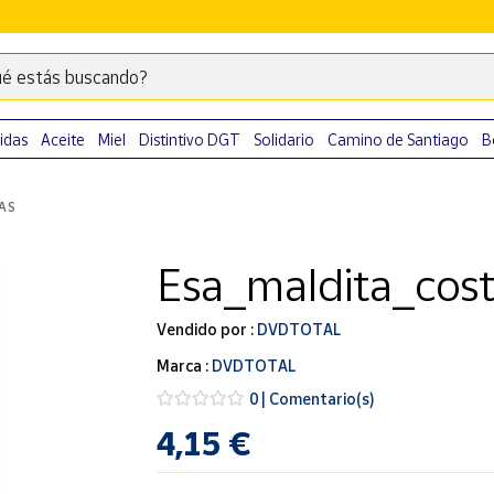
é estás buscando?
Escribe
palabras
clave
idas
Aceite
Miel
Distintivo DGT
Solidario
Camino de Santiago
B
para
buscar
LAS
productos
en
Esa_maldita_cost
Correos
Market
.
Vendido por :
DVDTOTAL
Marca :
DVDTOTAL
0 | Comentario(s)
4,15 €