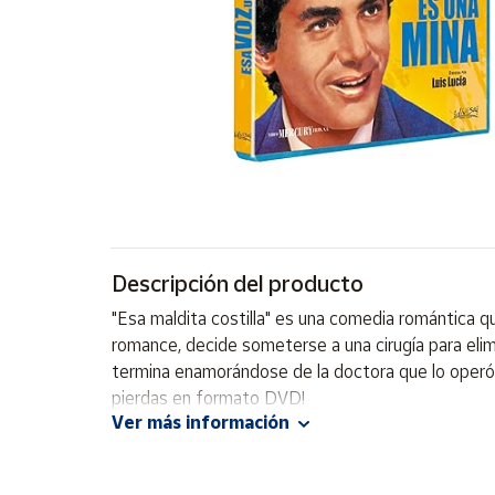
Artesanía
Oficina y
Papelería
Para Canarias,
Ceuta y Melilla
Más
populares
Bono
Descripción del producto
Cultural
"Esa maldita costilla" es una comedia romántica q
Nuestros
romance, decide someterse a una cirugía para elim
vendedores
termina enamorándose de la doctora que lo operó. C
Las
pierdas en formato DVD!
novedades
Ver más información
de Correos
Market