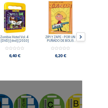
Zombie Hotel Vol. 4 
ZIPI Y ZAPE - POR UN 
Zipi y Z
[DVD] [dvd] [2010]
PUÑADO DE BOLIS 
¿Hermanitos.
[unknown_binding]
gracias! (D
[unknown_
6,40 €
6,20 €
9,2