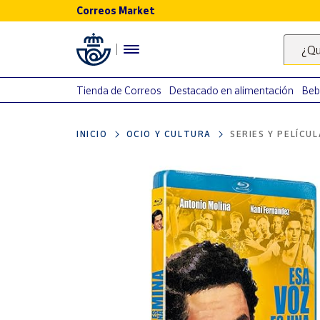
Correos Market
Menú
¿Qu
Nuestro
catálogo
Tienda de Correos
Destacado en alimentación
Beb
Alimentación
INICIO
OCIO Y CULTURA
SERIES Y PELÍCU
Bebidas
Ocio y cultura
Juguetes y
juegos
Libros y
revistas
Merchandising
y regalos
Tienda de
Correos