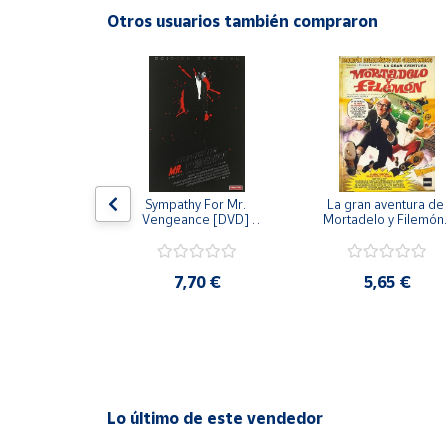
Productos
Otros usuarios también compraron
Solidarios
Ayuda
Centro
de ayuda
Contacto
 [DVD] [dvd]
Sympathy For Mr. 
La gran aventura de 
Vengeance [DVD] 
Mortadelo y Filemón/
[dvd] [2008]
10 años de Pendelton
[dvd] [2003]
Vendedores
,20 €
7,70 €
5,65 €
Mapa de
vendedores
Hazte
vendedor
Área
Lo último de este vendedor
vendedor