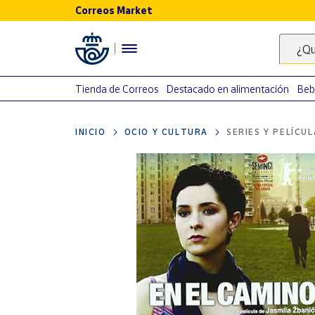
Correos Market
Menú
¿Qu
Nuestro
catálogo
Tienda de Correos
Destacado en alimentación
Beb
Alimentación
INICIO
OCIO Y CULTURA
SERIES Y PELÍCU
Bebidas
Ocio y cultura
Juguetes y
juegos
Libros y
revistas
Merchandising
y regalos
Tienda de
Correos