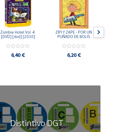
Zombie Hotel Vol. 4 
ZIPI Y ZAPE - POR UN 
Zipi y Z
[DVD] [dvd] [2010]
PUÑADO DE BOLIS 
¿Hermanitos.
[unknown_binding]
gracias! (D
[unknown_
6,40 €
6,20 €
9,2
Distintivo DGT