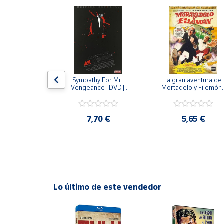
Productos
Solidarios
Ayuda
Centro
 [DVD] [dvd]
Sympathy For Mr. 
La gran aventura de 
de ayuda
Vengeance [DVD] 
Mortadelo y Filemón/
[dvd] [2008]
10 años de Pendelton
Contacto
[dvd] [2003]
,20 €
7,70 €
5,65 €
Vendedores
Mapa de
vendedores
Hazte
Lo último de este vendedor
vendedor
Área
vendedor