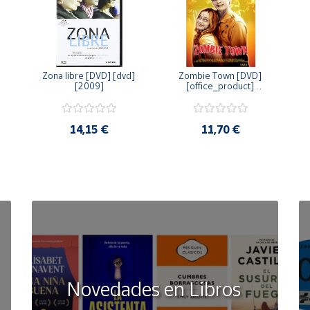
Zona libre [DVD] [dvd] 
Zombie Town [DVD] 
[2009]
[office_product] 
[2010]
14,15 €
11,70 €
Novedades en Libros