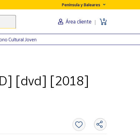
Península y Baleares
0
Área cliente
ono Cultural Joven
D] [dvd] [2018]