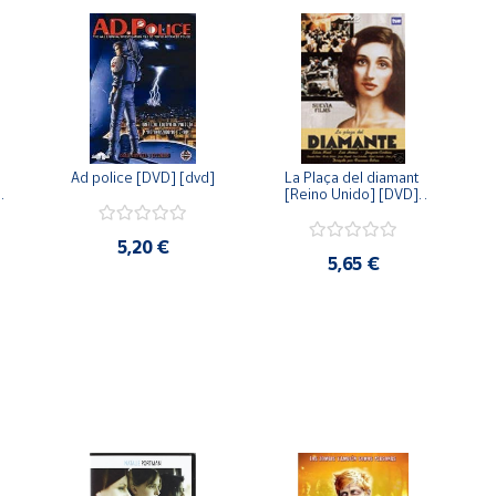
Ad police [DVD] [dvd]
La Plaça del diamant 
 
[Reino Unido] [DVD] 
 
[dvd]
5,20 €
5,65 €