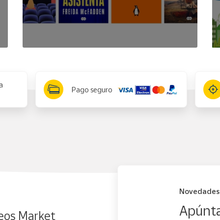
a
Pago seguro
Novedades
Apúnta
eos Market