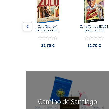
Cuenta
Área
dy [Blu-ray] 
Zulu [Blu-ray] 
Zona Tórrida [DVD] 
cliente
ay] [2015]
[office_product] 
[dvd] [2015]
[2015]
Ubicación
20 €
12,70 €
12,70 €
Península
y
Baleares
Canarias,
Ceuta y
Melilla
Camino de Santiago