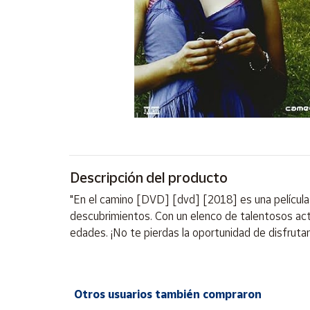
Artesanía
Oficina y
Papelería
Para Canarias,
Ceuta y Melilla
Más
populares
Bono
Descripción del producto
Cultural
"En el camino [DVD] [dvd] [2018] es una película 
Nuestros
descubrimientos. Con un elenco de talentosos ac
vendedores
edades. ¡No te pierdas la oportunidad de disfrutar
Las
novedades
de Correos
Market
Otros usuarios también compraron