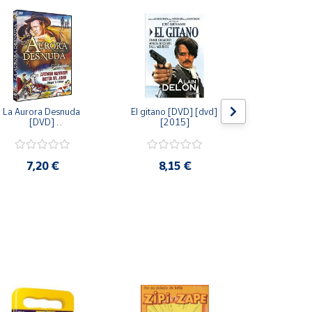
La Aurora Desnuda 
El gitano [DVD] [dvd] 
Pack: La C
[DVD] 
[2015]
Jersey + Sere
[unknown_binding] 
Algo Que Co
[2013]
ray] [blu_r
7,20 €
8,15 €
9,6