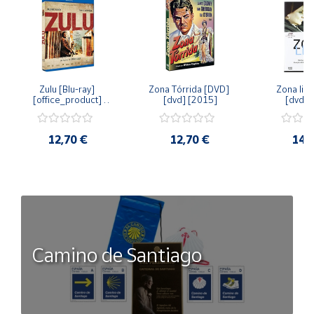
Zulu [Blu-ray] 
Zona Tórrida [DVD] 
Zona libr
[office_product] 
[dvd] [2015]
[dvd] 
[2015]
12,70 €
12,70 €
14,
Camino de Santiago