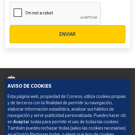
Verificación reCAPTCHA
ENVIAR
AVISO DE COOKIES
Política de cookies
Esta página web, propiedad de Correos, utiliza cookies propias
y de terceros con la finalidad de permitir su navegación,
Aviso legal
elaborar información estadística, analizar sus hábitos de
navegación y servir publicidad personalizada. Puedes hacer clic
Condiciones del servicio
en
Aceptar
todas para permitir el uso de todas las cookies.
También puedes rechazar todas (salvo las cookies necesarias)
Política de Privacidad Web
en el botón Rechazar todas, o elegir qué tipo de cookies