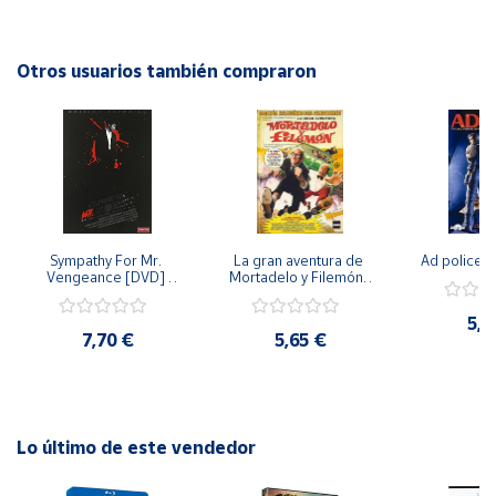
oportunidad de disfrutar de esta emocionante película en tu
propia casa!
Cuenta
Otros usuarios también compraron
Área
cliente
Ubicación
Sympathy For Mr. 
La gran aventura de 
Ad police 
Península
Vengeance [DVD] 
Mortadelo y Filemón/ 
y
[dvd] [2008]
10 años de Pendelton 
Baleares
[dvd] [2003]
5,2
7,70 €
5,65 €
Canarias,
Ceuta y
Melilla
Lo último de este vendedor