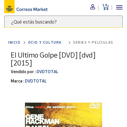
0
Menú
¿Qué estás buscando?
Nuestro
catálogo
Escribe
palabras
INICIO
OCIO Y CULTURA
SERIES Y PELÍCULAS
clave
Alimentación
para
El Ultimo Golpe [DVD] [dvd]
Bebidas
buscar
[2015]
Ocio y cultura
productos
en
Vendido por :
DVDTOTAL
Juguetes y
juegos
Correos
Marca :
DVDTOTAL
Market
Libros y
.
revistas
Merchandising
y regalos
Tienda de
Correos