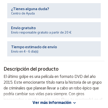
Productos
Solidarios
¿Tienes alguna duda?
Centro de Ayuda
Ayuda
Envío gratuito
Envío responsable gratuito a partir de 20 €
Centro
de ayuda
Tiempo estimado de envío
Contacto
Envío en 4 - 6 día(s)
Vendedores
Descripción del producto
Mapa de
El último golpe es una película en formato DVD del año
vendedores
2015. Este emocionante título narra la historia de un grupo
Hazte
de criminales que planean llevar a cabo un robo épico que
vendedor
podría cambiar sus vidas para siempre. Con giros
inesperados y mucha acción, este filme te mantendrá en el
Área
Ver más información
vendedor
borde de tu asiento de principio a fin. ¡No te pierdas la