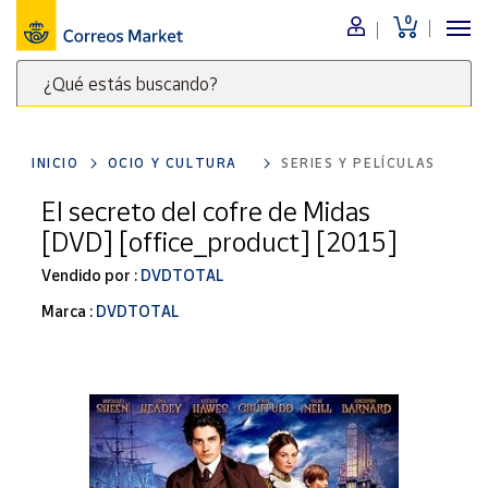
0
Menú
¿Qué estás buscando?
Nuestro
catálogo
Escribe
palabras
INICIO
OCIO Y CULTURA
SERIES Y PELÍCULAS
clave
Alimentación
para
El secreto del cofre de Midas
Bebidas
buscar
[DVD] [office_product] [2015]
Ocio y cultura
productos
en
Vendido por :
DVDTOTAL
Juguetes y
juegos
Correos
Marca :
DVDTOTAL
Market
Libros y
.
revistas
Merchandising
y regalos
Tienda de
Correos