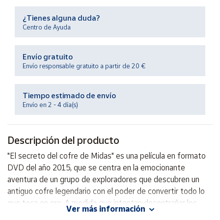
Productos
Solidarios
¿Tienes alguna duda?
Centro de Ayuda
Ayuda
Envío gratuito
Envío responsable gratuito a partir de 20 €
Centro
de ayuda
Tiempo estimado de envío
Contacto
Envío en 2 - 4 día(s)
Vendedores
Descripción del producto
Mapa de
"El secreto del cofre de Midas" es una película en formato
vendedores
DVD del año 2015, que se centra en la emocionante
Hazte
aventura de un grupo de exploradores que descubren un
vendedor
antiguo cofre legendario con el poder de convertir todo lo
que toca en oro. A medida que intentan desentrañar los
Área
Ver más información
vendedor
misterios de este tesoro, se enfrentarán a peligrosos