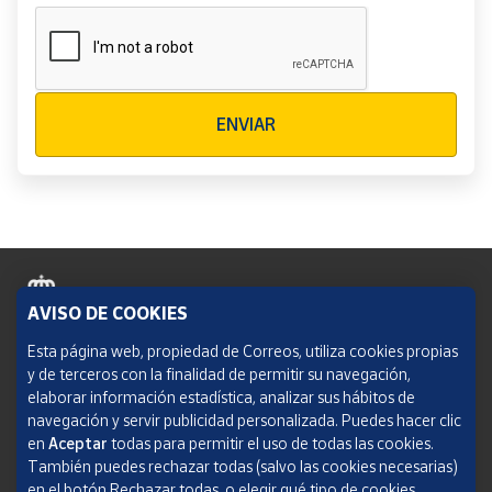
Verificación reCAPTCHA
ENVIAR
AVISO DE COOKIES
Política de cookies
Esta página web, propiedad de Correos, utiliza cookies propias
y de terceros con la finalidad de permitir su navegación,
Aviso legal
elaborar información estadística, analizar sus hábitos de
navegación y servir publicidad personalizada. Puedes hacer clic
Condiciones del servicio
en
Aceptar
todas para permitir el uso de todas las cookies.
También puedes rechazar todas (salvo las cookies necesarias)
Política de Privacidad Web
en el botón Rechazar todas, o elegir qué tipo de cookies