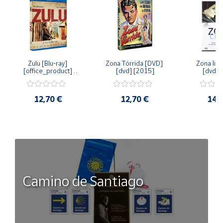
Zulu [Blu-ray] 
Zona Tórrida [DVD] 
Zona libr
[office_product] 
[dvd] [2015]
[dvd] 
[2015]
12,70 €
12,70 €
14,
Camino de Santiago