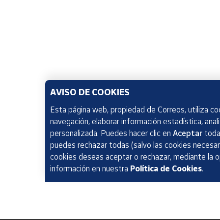
AVISO DE COOKIES
Esta página web, propiedad de Correos, utiliza coo
navegación, elaborar información estadística, anal
personalizada. Puedes hacer clic en
Aceptar
todas
puedes rechazar todas (salvo las cookies necesari
cookies deseas aceptar o rechazar, mediante la 
información en nuestra
Política de Cookies
.