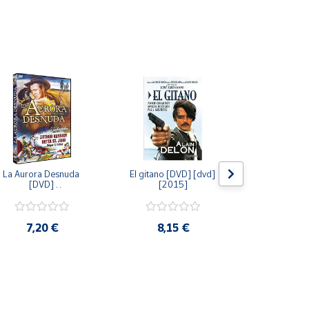
La Aurora Desnuda 
El gitano [DVD] [dvd] 
Pack: La C
[DVD] 
[2015]
Jersey + Sere
[unknown_binding] 
Algo Que Co
[2013]
ray] [blu_r
7,20 €
8,15 €
9,6