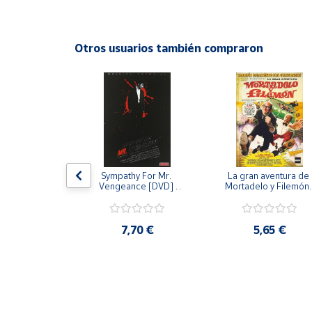
Productos
Solidarios
Otros usuarios también compraron
Ayuda
Centro
de ayuda
Contacto
 [DVD] [dvd]
Sympathy For Mr. 
La gran aventura de 
Vendedores
Vengeance [DVD] 
Mortadelo y Filemón/
[dvd] [2008]
10 años de Pendelton
[dvd] [2003]
Mapa de
,20 €
7,70 €
5,65 €
vendedores
Hazte
vendedor
Área
vendedor