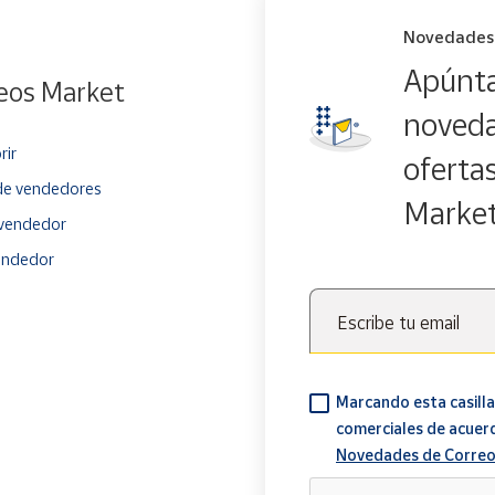
Novedades
Apúnta
eos Market
noveda
rir
oferta
e vendedores
Marke
vendedor
endedor
Escribe tu email
Marcando esta casilla
comerciales de acuer
Novedades de Correo