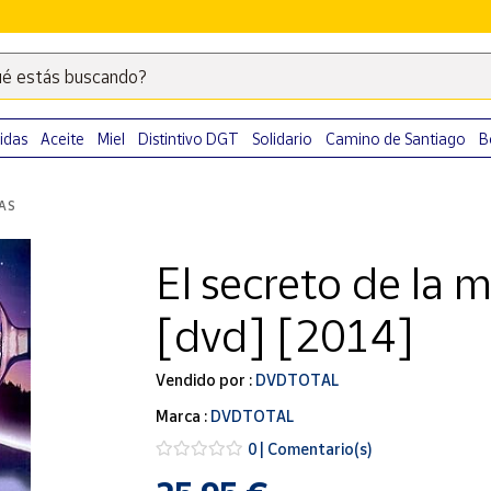
é estás buscando?
Escribe
palabras
clave
idas
Aceite
Miel
Distintivo DGT
Solidario
Camino de Santiago
B
para
buscar
LAS
productos
en
El secreto de la
Correos
Market
[dvd] [2014]
.
Vendido por :
DVDTOTAL
Marca :
DVDTOTAL
0 | Comentario(s)