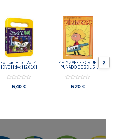
Zombie Hotel Vol. 4 
ZIPI Y ZAPE - POR UN 
Zipi y Z
[DVD] [dvd] [2010]
PUÑADO DE BOLIS 
¿Hermanitos.
[unknown_binding]
gracias! (D
[unknown_
6,40 €
6,20 €
9,2