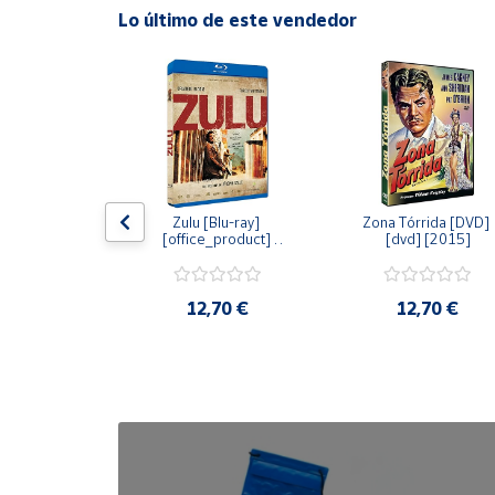
Lo último de este vendedor
Cuenta
Área
cliente
Ubicación
dy [Blu-ray] 
Zulu [Blu-ray] 
Zona Tórrida [DVD] 
ay] [2015]
[office_product] 
[dvd] [2015]
[2015]
Península
y
Baleares
20 €
12,70 €
12,70 €
Canarias,
Ceuta y
Melilla