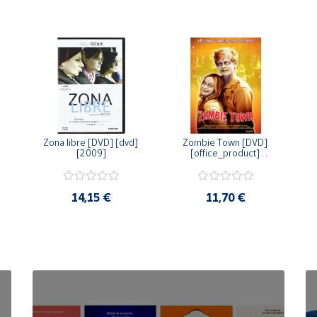
Zona libre [DVD] [dvd] 
Zombie Town [DVD] 
[2009]
[office_product] 
[2010]
14,15 €
11,70 €