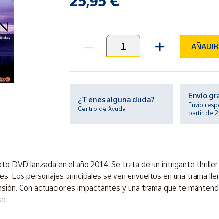
25,95 €
AÑADIR
Unidades
Envío gr
¿Tienes alguna duda?
Envío resp
Centro de Ayuda
partir de 
ato DVD lanzada en el año 2014. Se trata de un intrigante thrille
. Los personajes principales se ven envueltos en una trama llena
mansión. Con actuaciones impactantes y una trama que te mantendr
so.