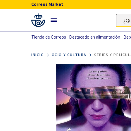
Correos Market
Menú
¿Qu
Nuestro
catálogo
Tienda de Correos
Destacado en alimentación
Beb
Alimentación
INICIO
OCIO Y CULTURA
SERIES Y PELÍCU
Bebidas
Ocio y cultura
Juguetes y
juegos
Libros y
revistas
Merchandising
y regalos
Tienda de
Correos