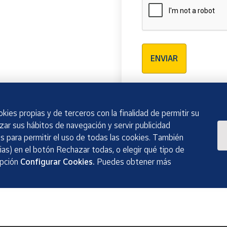
Verificación reCAPTCH
ENVIAR
kies propias y de terceros con la finalidad de permitir su
izar sus hábitos de navegación y servir publicidad
 para permitir el uso de todas las cookies. También
as) en el botón Rechazar todas, o elegir qué tipo de
opción
Configurar Cookies.
Puedes obtener más