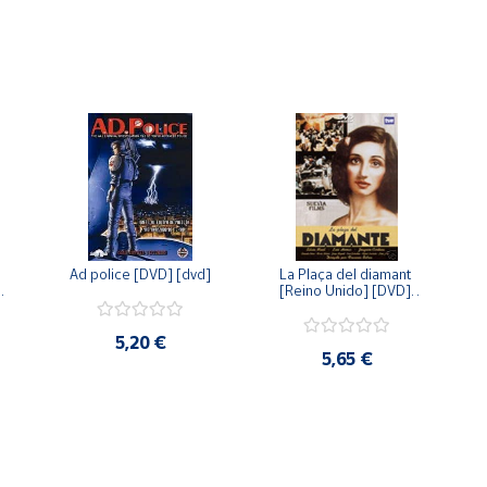
Ad police [DVD] [dvd]
La Plaça del diamant 
 
[Reino Unido] [DVD] 
 
[dvd]
5,20 €
5,65 €