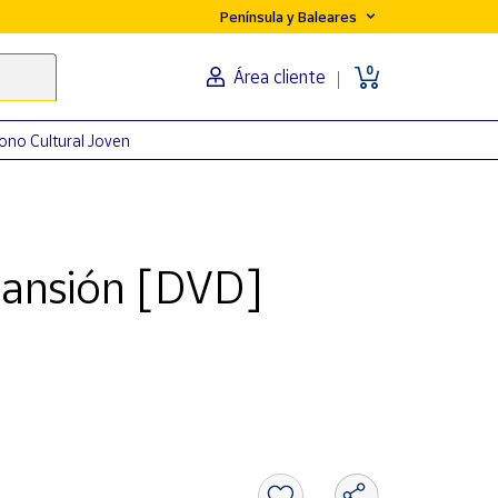
Península y Baleares
0
Área cliente
ono Cultural Joven
 mansión [DVD]