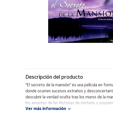
Artesanía
Oficina y
Papelería
Para Canarias,
Ceuta y Melilla
Más
populares
Bono
Cultural
Descripción del producto
Nuestros
vendedores
"El secreto de la mansión" es una película en form
Las
donde ocurren sucesos extraños y desconcertantes
novedades
descubrir la verdad oculta tras los muros de la 
de Correos
Market
los amantes de las historias de misterio y suspen
Ver más información