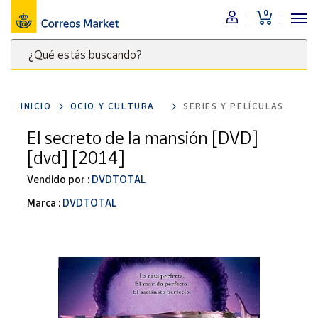
0
Menú
¿Qué estás buscando?
Nuestro
catálogo
Escribe
palabras
INICIO
OCIO Y CULTURA
SERIES Y PELÍCULAS
clave
Alimentación
para
El secreto de la mansión [DVD]
Bebidas
buscar
[dvd] [2014]
Ocio y cultura
productos
en
Vendido por :
DVDTOTAL
Juguetes y
juegos
Correos
Marca :
DVDTOTAL
Market
Libros y
.
revistas
Merchandising
y regalos
Tienda de
Correos