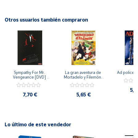
tras los muros de la mansión. Con actuaciones impactantes
y una trama que te mantendrá en vilo, este DVD es una
Cuenta
opción imperdible para los amantes de las historias de
Otros usuarios también compraron
misterio y suspenso.
Área
cliente
Ubicación
Sympathy For Mr. 
La gran aventura de 
Ad police 
Península
Vengeance [DVD] 
Mortadelo y Filemón/ 
y
[dvd] [2008]
10 años de Pendelton 
Baleares
[dvd] [2003]
5,2
7,70 €
5,65 €
Canarias,
Ceuta y
Melilla
Lo último de este vendedor