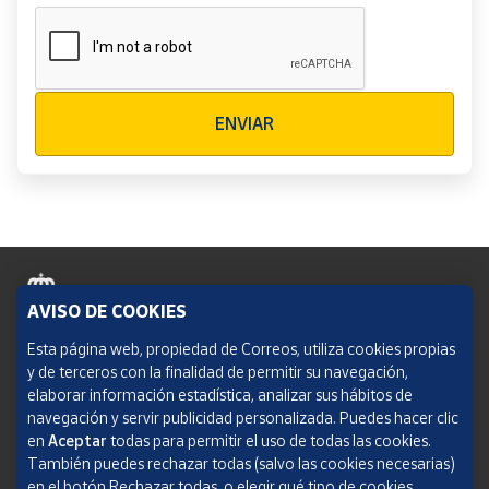
Verificación reCAPTCHA
ENVIAR
AVISO DE COOKIES
Política de cookies
Esta página web, propiedad de Correos, utiliza cookies propias
y de terceros con la finalidad de permitir su navegación,
Aviso legal
elaborar información estadística, analizar sus hábitos de
navegación y servir publicidad personalizada. Puedes hacer clic
Condiciones del servicio
en
Aceptar
todas para permitir el uso de todas las cookies.
También puedes rechazar todas (salvo las cookies necesarias)
Política de Privacidad Web
en el botón Rechazar todas, o elegir qué tipo de cookies