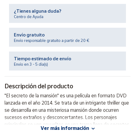
Productos
Solidarios
¿Tienes alguna duda?
Centro de Ayuda
Ayuda
Envío gratuito
Envío responsable gratuito a partir de 20 €
Centro
de ayuda
Tiempo estimado de envío
Contacto
Envío en 3 - 5 día(s)
Vendedores
Descripción del producto
Mapa de
"El secreto de la mansión" es una película en formato DVD
vendedores
lanzada en el año 2014. Se trata de un intrigante thriller que
Hazte
se desarrolla en una misteriosa mansión donde ocurren
vendedor
sucesos extraños y desconcertantes. Los personajes
principales se ven envueltos en una trama llena de secretos
Área
Ver más información
vendedor
y sorpresas, que los llevarán a descubrir la verdad oculta