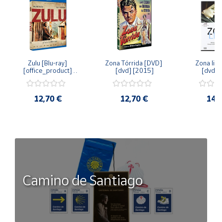
Zulu [Blu-ray] 
Zona Tórrida [DVD] 
Zona libr
[office_product] 
[dvd] [2015]
[dvd] 
[2015]
12,70 €
12,70 €
14,
Camino de Santiago