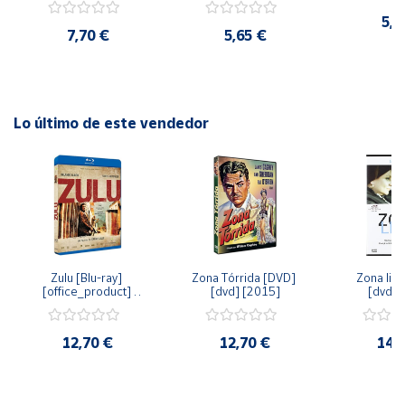
[dvd] [2003]
5,2
7,70 €
5,65 €
Cuenta
Área
cliente
Lo último de este vendedor
Ubicación
Península
y
Baleares
Canarias,
Zulu [Blu-ray] 
Zona Tórrida [DVD] 
Zona libr
[office_product] 
[dvd] [2015]
[dvd] 
Ceuta y
[2015]
Melilla
12,70 €
12,70 €
14,