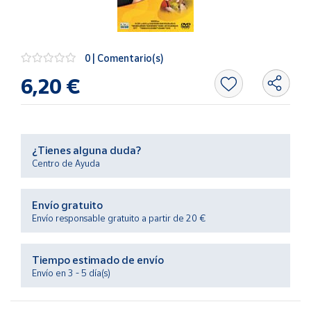
Artesanía
Oficina y
Papelería
0 | Comentario(s)
Para Canarias,
6,20 €
Ceuta y Melilla
Más
populares
¿Tienes alguna duda?
Centro de Ayuda
Bono
Cultural
Envío gratuito
Nuestros
Envío responsable gratuito a partir de 20 €
vendedores
Las
novedades
Tiempo estimado de envío
de Correos
Envío en 3 - 5 día(s)
Market