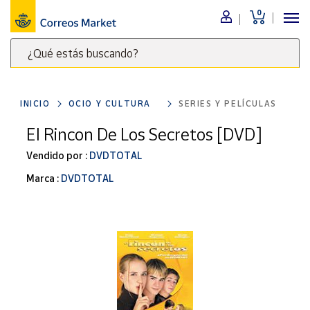
0
Menú
¿Qué estás buscando?
Nuestro
catálogo
Escribe
palabras
INICIO
OCIO Y CULTURA
SERIES Y PELÍCULAS
clave
Alimentación
para
El Rincon De Los Secretos [DVD]
Bebidas
buscar
Ocio y cultura
Vendido por :
DVDTOTAL
productos
en
Juguetes y
Marca :
DVDTOTAL
juegos
Correos
Market
Libros y
.
revistas
Merchandising
y regalos
Tienda de
Correos