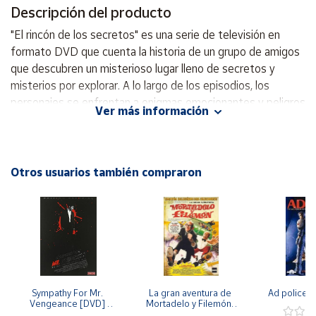
Productos
Descripción del producto
Solidarios
"El rincón de los secretos" es una serie de televisión en
formato DVD que cuenta la historia de un grupo de amigos
Ayuda
que descubren un misterioso lugar lleno de secretos y
misterios por explorar. A lo largo de los episodios, los
personajes se enfrentan a enigmas emocionantes y peligros
Centro
Ver más información
de ayuda
desconocidos, mientras luchan por descubrir la verdad
detrás de este lugar enigmático. Con una mezcla de
Contacto
aventura, intriga y amistad, "El rincón de los secretos"
promete mantener al espectador enganchado de principio a
Otros usuarios también compraron
Vendedores
fin.
Mapa de
vendedores
Hazte
vendedor
Área
Sympathy For Mr. 
La gran aventura de 
Ad police 
Vengeance [DVD] 
Mortadelo y Filemón/ 
vendedor
[dvd] [2008]
10 años de Pendelton 