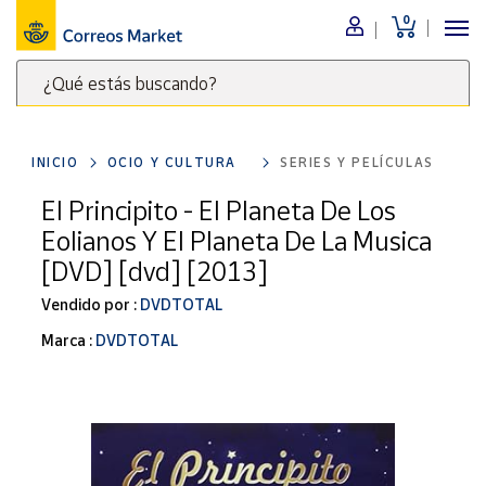
0
Menú
¿Qué estás buscando?
Nuestro
catálogo
Escribe
palabras
INICIO
OCIO Y CULTURA
SERIES Y PELÍCULAS
clave
Alimentación
para
El Principito - El Planeta De Los
Bebidas
buscar
Eolianos Y El Planeta De La Musica
Ocio y cultura
productos
[DVD] [dvd] [2013]
en
Juguetes y
juegos
Correos
Vendido por :
DVDTOTAL
Market
Libros y
Marca :
DVDTOTAL
.
revistas
Merchandising
y regalos
Tienda de
Correos