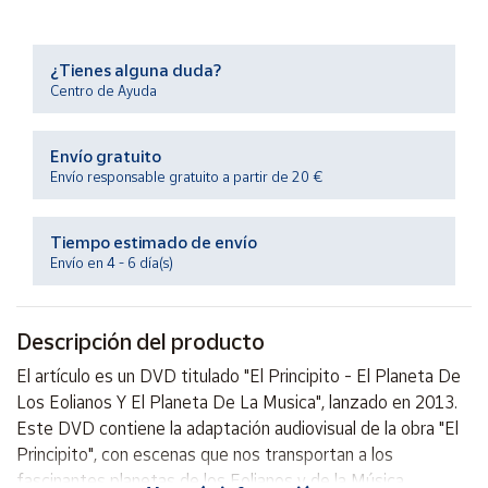
Productos
Solidarios
¿Tienes alguna duda?
Centro de Ayuda
Ayuda
Envío gratuito
Centro
de ayuda
Envío responsable gratuito a partir de 20 €
Contacto
Tiempo estimado de envío
Envío en 4 - 6 día(s)
Vendedores
Descripción del producto
Mapa de
vendedores
El artículo es un DVD titulado "El Principito - El Planeta De
Hazte
Los Eolianos Y El Planeta De La Musica", lanzado en 2013.
vendedor
Este DVD contiene la adaptación audiovisual de la obra "El
Área
Principito", con escenas que nos transportan a los
vendedor
fascinantes planetas de los Eolianos y de la Música.