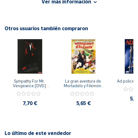
Ver más información
Sumérgete en esta aventura mágica y descubre la belleza
de estos mundos a través de este maravilloso DVD.
Cuenta
¡Perfecto para los amantes de la literatura y de las historias
encantadoras!
Otros usuarios también compraron
Área
cliente
Ubicación
Península
y
Sympathy For Mr. 
La gran aventura de 
Ad police 
Baleares
Vengeance [DVD] 
Mortadelo y Filemón/ 
[dvd] [2008]
10 años de Pendelton 
Canarias,
[dvd] [2003]
5,2
Ceuta y
7,70 €
5,65 €
Melilla
Lo último de este vendedor