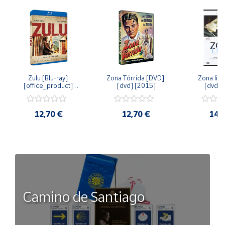
Zulu [Blu-ray] 
Zona Tórrida [DVD] 
Zona libr
[office_product] 
[dvd] [2015]
[dvd] 
[2015]
12,70 €
12,70 €
14,
Camino de Santiago