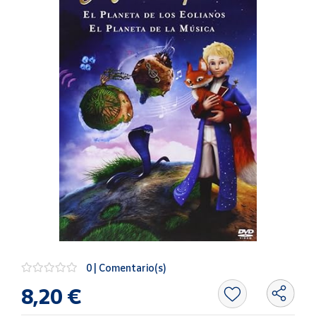
Artesanía
Oficina y
Papelería
Para Canarias,
Ceuta y Melilla
Más
populares
Bono
Cultural
Nuestros
vendedores
Las
novedades
0 | Comentario(s)
de Correos
Market
8,20 €