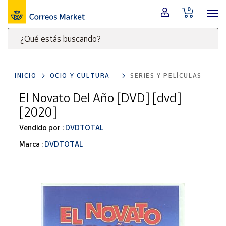
0
Menú
¿Qué estás buscando?
Nuestro
catálogo
Escribe
palabras
INICIO
OCIO Y CULTURA
SERIES Y PELÍCULAS
clave
Alimentación
para
El Novato Del Año [DVD] [dvd]
Bebidas
buscar
[2020]
Ocio y cultura
productos
en
Vendido por :
DVDTOTAL
Juguetes y
juegos
Correos
Marca :
DVDTOTAL
Market
Libros y
.
revistas
Merchandising
y regalos
Tienda de
Correos