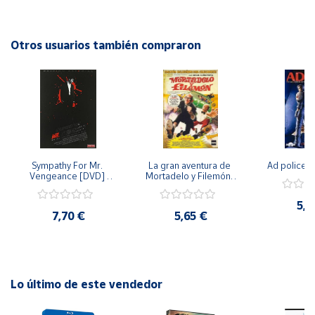
drama que seguramente te mantendrá al borde de tu
asiento. ¡No te la pierdas en este DVD!"
Cuenta
Otros usuarios también compraron
Área
cliente
Ubicación
Sympathy For Mr. 
La gran aventura de 
Ad police 
Península
Vengeance [DVD] 
Mortadelo y Filemón/ 
y
[dvd] [2008]
10 años de Pendelton 
Baleares
[dvd] [2003]
5,2
7,70 €
5,65 €
Canarias,
Ceuta y
Melilla
Lo último de este vendedor