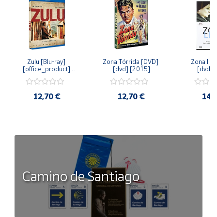
Zulu [Blu-ray] 
Zona Tórrida [DVD] 
Zona libr
[office_product] 
[dvd] [2015]
[dvd] 
[2015]
12,70 €
12,70 €
14,
Camino de Santiago