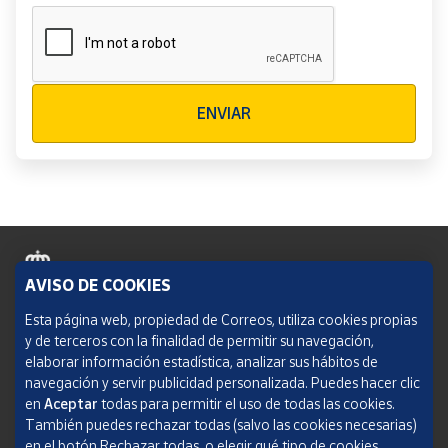
Verificación reCAPTCHA
ENVIAR
AVISO DE COOKIES
Política de cookies
Esta página web, propiedad de Correos, utiliza cookies propias
y de terceros con la finalidad de permitir su navegación,
Aviso legal
elaborar información estadística, analizar sus hábitos de
navegación y servir publicidad personalizada. Puedes hacer clic
Condiciones del servicio
en
Aceptar
todas para permitir el uso de todas las cookies.
También puedes rechazar todas (salvo las cookies necesarias)
Política de Privacidad Web
en el botón Rechazar todas, o elegir qué tipo de cookies