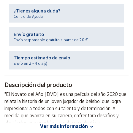
Productos
Solidarios
¿Tienes alguna duda?
Centro de Ayuda
Ayuda
Envío gratuito
Envío responsable gratuito a partir de 20 €
Centro
de ayuda
Tiempo estimado de envío
Contacto
Envío en 2 - 4 día(s)
Vendedores
Descripción del producto
Mapa de
"El Novato del Año [DVD] es una película del año 2020 que
vendedores
relata la historia de un joven jugador de béisbol que logra
Hazte
impresionar a todos con su talento y determinación. A
vendedor
medida que avanza en su carrera, enfrentará desafíos y
obstáculos que pondrán a prueba su valentía y
Área
Ver más información
vendedor
perseverancia. Una emocionante historia llena de acción y