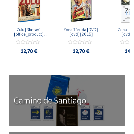
Zulu [Blu-ray] 
Zona Tórrida [DVD] 
Zona libr
[office_product] 
[dvd] [2015]
[dvd] 
[2015]
12,70 €
12,70 €
14,
Camino de Santiago