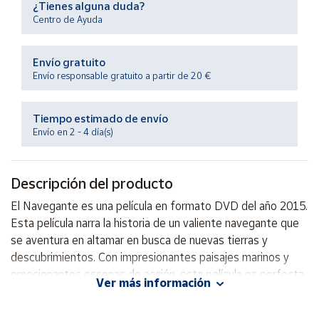
¿Tienes alguna duda?
Productos
Solidarios
Centro de Ayuda
Envío gratuito
Ayuda
Envío responsable gratuito a partir de 20 €
Centro
de ayuda
Tiempo estimado de envío
Envío en 2 - 4 día(s)
Contacto
Descripción del producto
Vendedores
El Navegante es una película en formato DVD del año 2015.
Esta película narra la historia de un valiente navegante que
Mapa de
vendedores
se aventura en altamar en busca de nuevas tierras y
descubrimientos. Con impresionantes paisajes marinos y
Hazte
vendedor
emocionantes escenas de acción, esta película es perfecta
Ver más información
para los amantes de la aventura y la exploración. ¡No te la
Área
pierdas!
vendedor