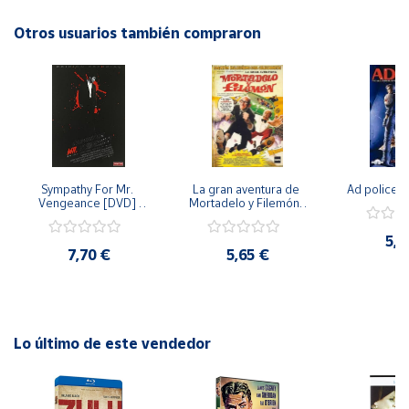
Otros usuarios también compraron
Cuenta
Área
cliente
Ubicación
Sympathy For Mr. 
La gran aventura de 
Ad police 
Vengeance [DVD] 
Mortadelo y Filemón/ 
Península
[dvd] [2008]
10 años de Pendelton 
[dvd] [2003]
y
5,2
Baleares
7,70 €
5,65 €
Canarias,
Ceuta y
Melilla
Lo último de este vendedor