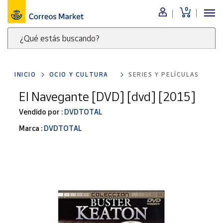
0
Menú
¿Qué estás buscando?
Nuestro
catálogo
Escribe
palabras
INICIO
OCIO Y CULTURA
SERIES Y PELÍCULAS
clave
Alimentación
para
El Navegante [DVD] [dvd] [2015]
Bebidas
buscar
Ocio y cultura
Vendido por :
DVDTOTAL
productos
en
Juguetes y
Marca :
DVDTOTAL
juegos
Correos
Market
Libros y
.
revistas
Merchandising
y regalos
Tienda de
Correos