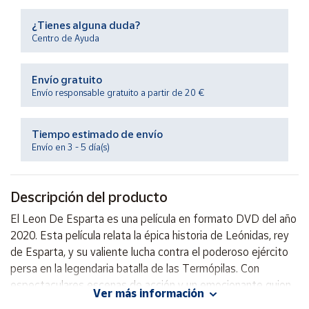
Productos
Solidarios
¿Tienes alguna duda?
Centro de Ayuda
Ayuda
Envío gratuito
Envío responsable gratuito a partir de 20 €
Centro
de ayuda
Tiempo estimado de envío
Contacto
Envío en 3 - 5 día(s)
Vendedores
Descripción del producto
Mapa de
El Leon De Esparta es una película en formato DVD del año
vendedores
2020. Esta película relata la épica historia de Leónidas, rey
Hazte
de Esparta, y su valiente lucha contra el poderoso ejército
vendedor
persa en la legendaria batalla de las Termópilas. Con
espectaculares escenas de acción y un emocionante guion,
Área
Ver más información
vendedor
este DVD es una imperdible para los amantes de la acción y