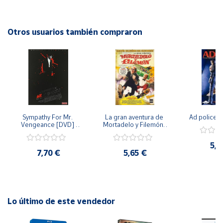
la historia épica. ¡No te pierdas la oportunidad de revivir
esta icónica historia en tu propia casa!
Cuenta
Otros usuarios también compraron
Área
cliente
Ubicación
Sympathy For Mr. 
La gran aventura de 
Ad police 
Península
Vengeance [DVD] 
Mortadelo y Filemón/ 
y
[dvd] [2008]
10 años de Pendelton 
Baleares
[dvd] [2003]
5,2
7,70 €
5,65 €
Canarias,
Ceuta y
Melilla
Lo último de este vendedor