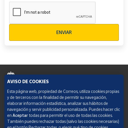
Verificación reCAPTCHA
ENVIAR
AVISO DE COOKIES
Política de cookies
Esta página web, propiedad de Correos, utiliza cookies propias
y de terceros con la finalidad de permitir su navegación,
Aviso legal
elaborar información estadística, analizar sus hábitos de
navegación y servir publicidad personalizada. Puedes hacer clic
Condiciones del servicio
en
Aceptar
todas para permitir el uso de todas las cookies.
También puedes rechazar todas (salvo las cookies necesarias)
Política de Privacidad Web
en el botón Rechazar todas, o elegir qué tipo de cookies