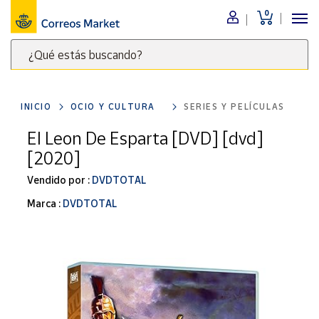
0
Menú
¿Qué estás buscando?
Nuestro
catálogo
Escribe
palabras
INICIO
OCIO Y CULTURA
SERIES Y PELÍCULAS
clave
Alimentación
para
El Leon De Esparta [DVD] [dvd]
Bebidas
buscar
[2020]
Ocio y cultura
productos
en
Vendido por :
DVDTOTAL
Juguetes y
juegos
Correos
Marca :
DVDTOTAL
Market
Libros y
.
revistas
Merchandising
y regalos
Tienda de
Correos