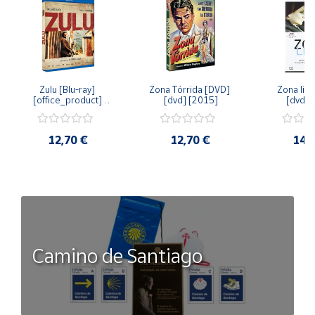
Zulu [Blu-ray] 
Zona Tórrida [DVD] 
Zona libr
[office_product] 
[dvd] [2015]
[dvd] 
[2015]
12,70 €
12,70 €
14,
Camino de Santiago