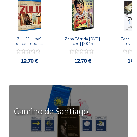
Zulu [Blu-ray] 
Zona Tórrida [DVD] 
Zona libr
[office_product] 
[dvd] [2015]
[dvd] 
[2015]
12,70 €
12,70 €
14,
Camino de Santiago