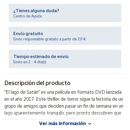
Productos
Solidarios
¿Tienes alguna duda?
Centro de Ayuda
Ayuda
Envío gratuito
Envío responsable gratuito a partir de 20 €
Centro
de ayuda
Tiempo estimado de envío
Contacto
Envío en 2 - 4 día(s)
Vendedores
Descripción del producto
Mapa de
"El lago de Satán" es una película en formato DVD lanzada
vendedores
en el año 2017. Este thriller de terror sigue la historia de un
Hazte
grupo de amigos que deciden pasar un fin de semana en un
vendedor
lago aparentemente tranquilo, pero pronto descubren que
está maldito por un oscuro secreto relacionado con
Área
Ver más información
vendedor
Satanás. Con una trama llena de suspenso y giros