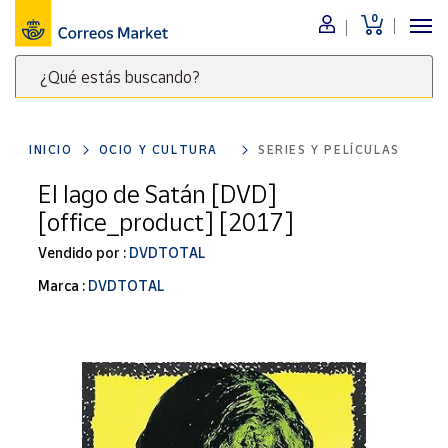
0
Menú
¿Qué estás buscando?
Nuestro
catálogo
Escribe
palabras
INICIO
OCIO Y CULTURA
SERIES Y PELÍCULAS
clave
Alimentación
para
El lago de Satán [DVD]
Bebidas
buscar
[office_product] [2017]
Ocio y cultura
productos
en
Vendido por :
DVDTOTAL
Juguetes y
juegos
Correos
Marca :
DVDTOTAL
Market
Libros y
.
revistas
Merchandising
y regalos
Tienda de
Correos