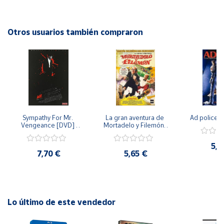
inesperados, esta película promete mantener al espectador
al borde de su asiento en todo momento. ¡No te pierdas la
Cuenta
oportunidad de vivir esta aterradora experiencia!
Otros usuarios también compraron
Área
cliente
Ubicación
Sympathy For Mr. 
La gran aventura de 
Ad police 
Península
Vengeance [DVD] 
Mortadelo y Filemón/ 
y
[dvd] [2008]
10 años de Pendelton 
Baleares
[dvd] [2003]
5,2
7,70 €
5,65 €
Canarias,
Ceuta y
Melilla
Lo último de este vendedor