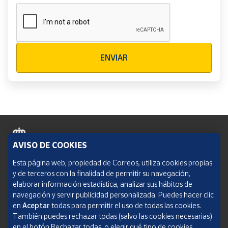
Verificación reCAPTCHA
ENVIAR
AVISO DE COOKIES
Política de cookies
Esta página web, propiedad de Correos, utiliza cookies propias
y de terceros con la finalidad de permitir su navegación,
Aviso legal
elaborar información estadística, analizar sus hábitos de
navegación y servir publicidad personalizada. Puedes hacer clic
Condiciones del servicio
en
Aceptar
todas para permitir el uso de todas las cookies.
También puedes rechazar todas (salvo las cookies necesarias)
Política de Privacidad Web
en el botón Rechazar todas, o elegir qué tipo de cookies