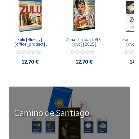
Zulu [Blu-ray] 
Zona Tórrida [DVD] 
Zona libr
[office_product] 
[dvd] [2015]
[dvd] 
[2015]
12,70 €
12,70 €
14,
Camino de Santiago