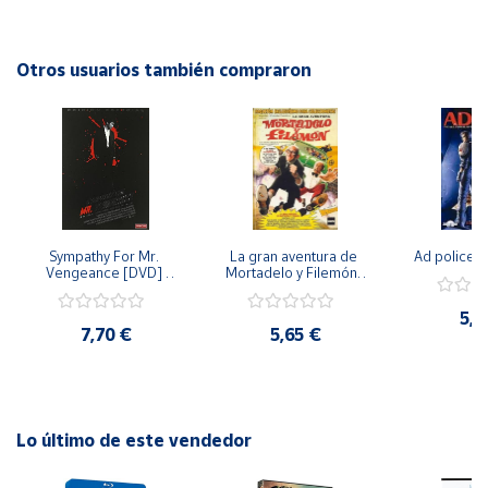
en esta emotiva historia llena de aventura y descubrimiento.
¡No te pierdas "El jardín de Jeannette" en DVD!
Cuenta
Otros usuarios también compraron
Área
cliente
Ubicación
Sympathy For Mr. 
La gran aventura de 
Ad police 
Península
Vengeance [DVD] 
Mortadelo y Filemón/ 
y
[dvd] [2008]
10 años de Pendelton 
Baleares
[dvd] [2003]
5,2
7,70 €
5,65 €
Canarias,
Ceuta y
Melilla
Lo último de este vendedor