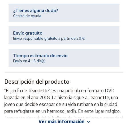
Productos
Solidarios
¿Tienes alguna duda?
Centro de Ayuda
Ayuda
Envío gratuito
Envío responsable gratuito a partir de 20 €
Centro
de ayuda
Tiempo estimado de envío
Contacto
Envío en 4 - 6 día(s)
Vendedores
Descripción del producto
Mapa de
"El jardín de Jeannette" es una película en formato DVD
vendedores
lanzada en el año 2018. La historia sigue a Jeannette, una
Hazte
joven que decide escapar de su vida rutinaria en la ciudad
vendedor
para refugiarse en un hermoso jardín. En este lugar mágico,
Jeannette descubrirá la belleza de la naturaleza y aprenderá
Área
Ver más información
vendedor
importantes lecciones sobre la vida y el amor. Sumérgete