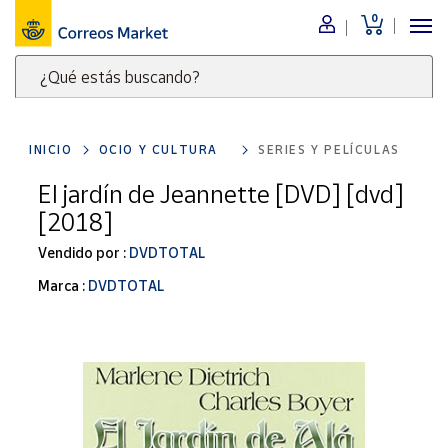
0
Menú
¿Qué estás buscando?
Nuestro
catálogo
Escribe
palabras
INICIO
OCIO Y CULTURA
SERIES Y PELÍCULAS
clave
Alimentación
para
El jardín de Jeannette [DVD] [dvd]
Bebidas
buscar
[2018]
Ocio y cultura
productos
en
Vendido por :
DVDTOTAL
Juguetes y
juegos
Correos
Marca :
DVDTOTAL
Market
Libros y
.
revistas
Merchandising
y regalos
Tienda de
Correos