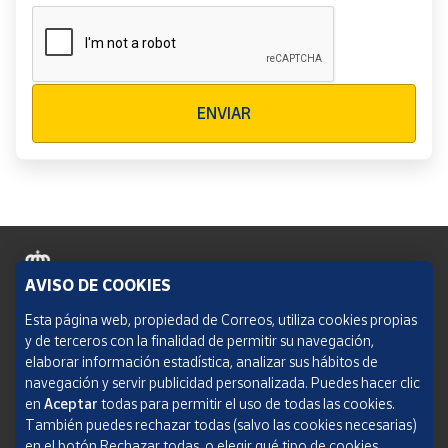
Verificación reCAPTCHA
ENVIAR
AVISO DE COOKIES
Política de cookies
Esta página web, propiedad de Correos, utiliza cookies propias
y de terceros con la finalidad de permitir su navegación,
Aviso legal
elaborar información estadística, analizar sus hábitos de
navegación y servir publicidad personalizada. Puedes hacer clic
Condiciones del servicio
en
Aceptar
todas para permitir el uso de todas las cookies.
También puedes rechazar todas (salvo las cookies necesarias)
Política de Privacidad Web
en el botón Rechazar todas, o elegir qué tipo de cookies