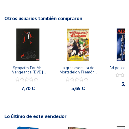
del cine clásico. ¡No te pierdas la oportunidad de añadir este
DVD a tu colección!
Cuenta
Otros usuarios también compraron
Área
cliente
Ubicación
Sympathy For Mr. 
La gran aventura de 
Ad police 
Península
Vengeance [DVD] 
Mortadelo y Filemón/ 
y
[dvd] [2008]
10 años de Pendelton 
Baleares
[dvd] [2003]
5,2
7,70 €
5,65 €
Canarias,
Ceuta y
Melilla
Lo último de este vendedor