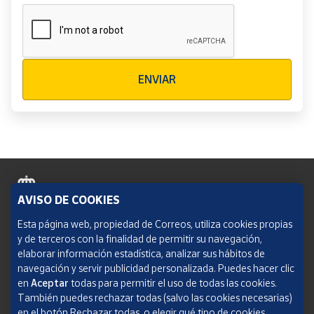
Verificación reCAPTCHA
ENVIAR
AVISO DE COOKIES
Política de cookies
Esta página web, propiedad de Correos, utiliza cookies propias
y de terceros con la finalidad de permitir su navegación,
Aviso legal
elaborar información estadística, analizar sus hábitos de
navegación y servir publicidad personalizada. Puedes hacer clic
Condiciones del servicio
en
Aceptar
todas para permitir el uso de todas las cookies.
También puedes rechazar todas (salvo las cookies necesarias)
Política de Privacidad Web
en el botón Rechazar todas, o elegir qué tipo de cookies