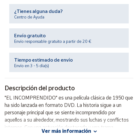
Productos
Solidarios
¿Tienes alguna duda?
Centro de Ayuda
Ayuda
Envío gratuito
Envío responsable gratuito a partir de 20 €
Centro
de ayuda
Tiempo estimado de envío
Contacto
Envío en 3 - 5 día(s)
Vendedores
Descripción del producto
Mapa de
"EL INCOMPRENDIDO" es una película clásica de 1950 que
vendedores
ha sido lanzada en formato DVD. La historia sigue a un
Hazte
personaje principal que se siente incomprendido por
vendedor
aquellos a su alrededor, mostrando sus luchas y conflictos
internos. Con una actuación destacada y una trama
Área
Ver más información
vendedor
emocionante, esta película es ideal para todos los amantes