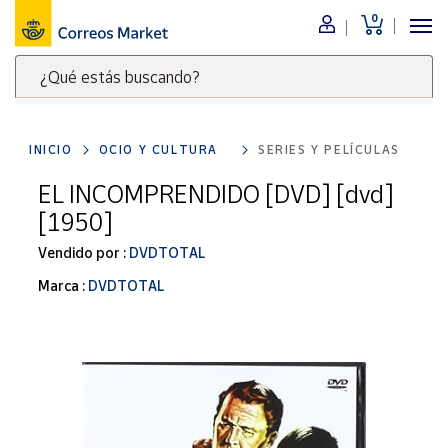
0
Menú
¿Qué estás buscando?
Nuestro
catálogo
Escribe
palabras
INICIO
OCIO Y CULTURA
SERIES Y PELÍCULAS
clave
Alimentación
para
EL INCOMPRENDIDO [DVD] [dvd]
Bebidas
buscar
[1950]
Ocio y cultura
productos
en
Vendido por :
DVDTOTAL
Juguetes y
juegos
Correos
Marca :
DVDTOTAL
Market
Libros y
.
revistas
Merchandising
y regalos
Tienda de
Correos