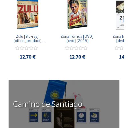
Zulu [Blu-ray] 
Zona Tórrida [DVD] 
Zona libr
[office_product] 
[dvd] [2015]
[dvd] 
[2015]
12,70 €
12,70 €
14,
Camino de Santiago