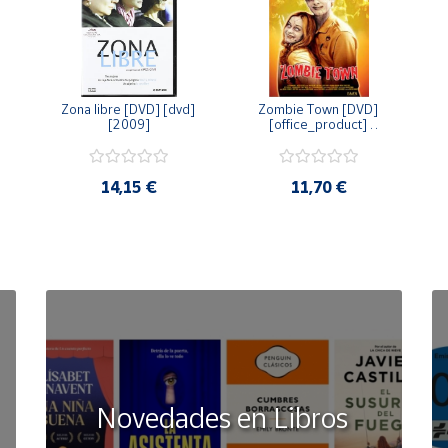
Zona libre [DVD] [dvd] 
Zombie Town [DVD] 
[2009]
[office_product] 
[2010]
14,15 €
11,70 €
Novedades en Libros