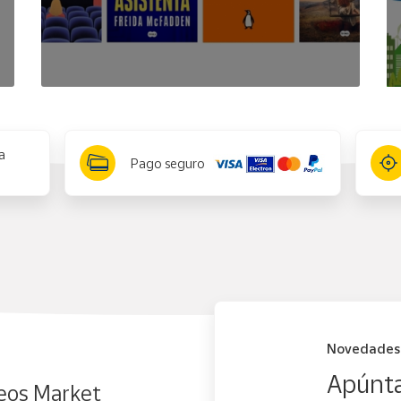
a
Pago seguro
Novedades
Apúnta
eos Market