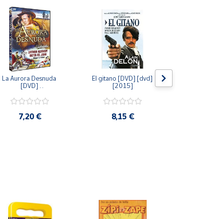
La Aurora Desnuda 
El gitano [DVD] [dvd] 
Pack: La C
[DVD] 
[2015]
Jersey + Sere
[unknown_binding] 
Algo Que Co
[2013]
ray] [blu_r
7,20 €
8,15 €
9,6