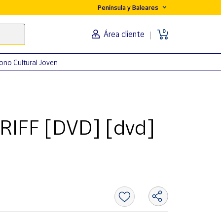
Península y Baleares
0
Área cliente
ono Cultural Joven
RIFF [DVD] [dvd]