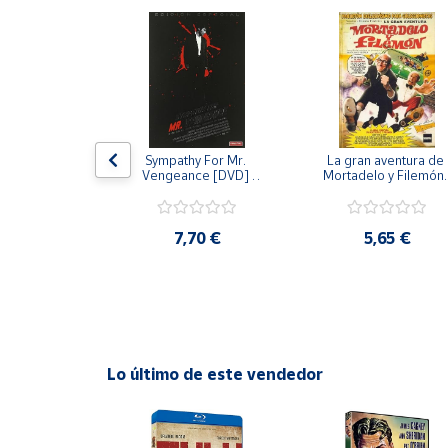
Productos
Solidarios
Ayuda
Centro
 [DVD] [dvd]
Sympathy For Mr. 
La gran aventura de 
de ayuda
Vengeance [DVD] 
Mortadelo y Filemón/
[dvd] [2008]
10 años de Pendelton
Contacto
[dvd] [2003]
,20 €
7,70 €
5,65 €
Vendedores
Mapa de
vendedores
Hazte
Lo último de este vendedor
vendedor
Área
vendedor