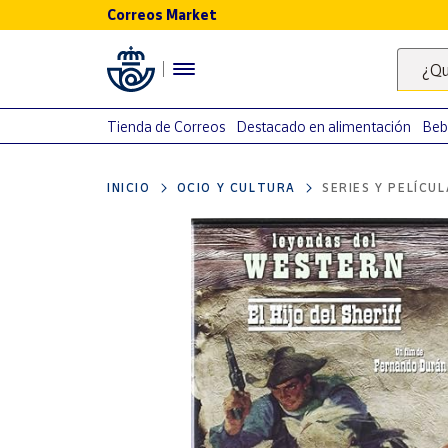
Correos Market
Menú
¿Qu
Nuestro
catálogo
Tienda de Correos
Destacado en alimentación
Beb
Alimentación
INICIO
OCIO Y CULTURA
SERIES Y PELÍCU
Bebidas
Ocio y cultura
Juguetes y
juegos
Libros y
revistas
Merchandising
y regalos
Tienda de
Correos