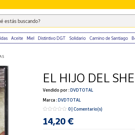
é estás buscando?
Escribe
palabras
clave
idas
Aceite
Miel
Distintivo DGT
Solidario
Camino de Santiago
B
para
buscar
LAS
productos
en
EL HIJO DEL SHE
Correos
Market
.
Vendido por :
DVDTOTAL
Marca :
DVDTOTAL
0 | Comentario(s)
14,20 €