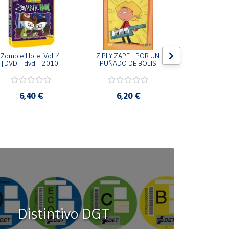
Zombie Hotel Vol. 4 
ZIPI Y ZAPE - POR UN 
Zipi y Z
[DVD] [dvd] [2010]
PUÑADO DE BOLIS 
¿Hermanitos.
[unknown_binding]
gracias! (D
[unknown_
6,40 €
6,20 €
9,2
Distintivo DGT