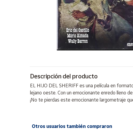
Artesanía
Oficina y
Papelería
Para Canarias,
Ceuta y Melilla
Más
populares
Bono
Descripción del producto
Cultural
EL HIJO DEL SHERIFF es una película en formato D
Nuestros
lejano oeste. Con un emocionante enredo lleno de a
vendedores
¡No te pierdas este emocionante largometraje que
Las
novedades
de Correos
Market
Otros usuarios también compraron