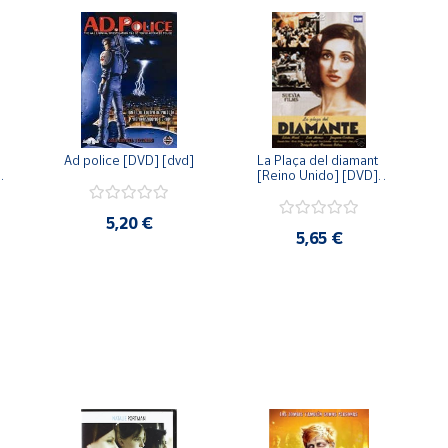
Ad police [DVD] [dvd]
La Plaça del diamant 
 
[Reino Unido] [DVD] 
 
[dvd]
5,20 €
5,65 €