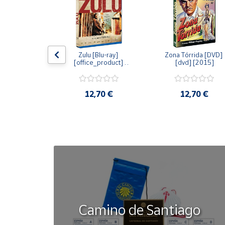
Cuenta
Área
dy [Blu-ray] 
Zulu [Blu-ray] 
Zona Tórrida [DVD] 
cliente
ay] [2015]
[office_product] 
[dvd] [2015]
[2015]
Ubicación
20 €
12,70 €
12,70 €
Península
y
Baleares
Canarias,
Ceuta y
Melilla
Camino de Santiago